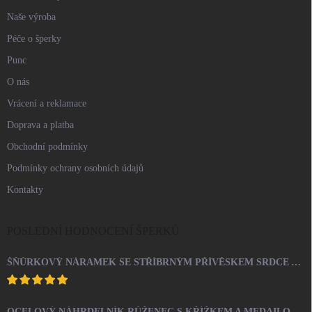
Naše výroba
Péče o šperky
Punc
O nás
Vrácení a reklamace
Doprava a platba
Obchodní podmínky
Podmínky ochrany osobních údajů
Kontakty
POSLEDNÍ HODNOCENÍ ŠPERKŮ
ŠŇŮRKOVÝ NÁRAMEK SE STŘÍBRNÝM PŘÍVĚSKEM SRDCE A KRYSTALY SWAROVSKI CRYSTAL (STŘÍBRO 925/1000)
OCELOVÝ NÁHRDELNÍK RŮŽENEC S KŘÍŽKEM A MEDAILONEM