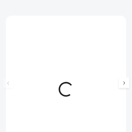
Zákazníci také nakoupili
NOVINKA
💎 RUČNÍ PRÁCE
17405
🇨🇿 ČESKÁ VÝROBA
🇨🇿 ČESKÁ VÝROBA
Luxusní dárková krabička na
Pozlacený stříbrný 
šperky JSB - šedá
kolmé čárky zdoben
Swarovski Crystal 
99 Kč
SKLADEM
1 070 Kč
925/1000)
(>5 KS)
82 Kč bez DPH
884 Kč bez DPH