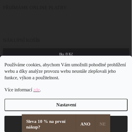
PŘIJÍMÁME ONLINE PLATBY
NÁKUPNÍ KOŠÍK
0
ks /
0 Kč
Používáme cookies, abychom Vám umožnili pohodlné prohlížení
webu a díky analýze provozu webu neustále zlepšovali jeho
funkce, výkon a použitelnost.
Více informací
zde
.
Nastavení
Sleva 10 % na první
Copyright 2026
JSB Bijoux s.r.o.
. Všechna práva vyhrazena.
Souhlasím
ANO
NE
nákup?
Vytvořil Shoptet