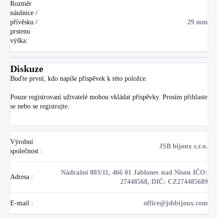
Rozměr
náušnice /
přívěsku /
29 mm
prstenu
výška
:
Diskuze
Buďte první, kdo napíše příspěvek k této položce.
Pouze registrovaní uživatelé mohou vkládat příspěvky. Prosím
přihlaste
se
nebo se
registrujte
.
Výrobní
JSB bijoux s.r.o.
společnost
:
Nádražní 803/11, 466 01 Jablonec nad Nisou IČO:
Adresa
:
27448568, DIČ: CZ274485689
E-mail
:
office@jsbbijoux.com