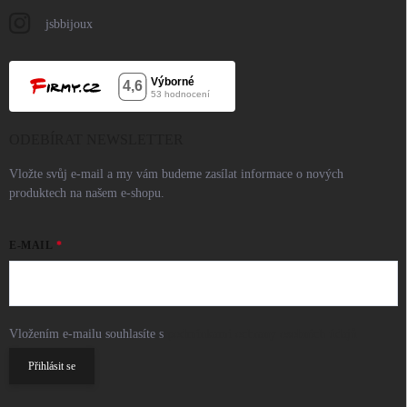
jsbbijoux
ODEBÍRAT NEWSLETTER
Vložte svůj e-mail a my vám budeme zasílat informace o nových
produktech na našem e-shopu.
E-MAIL
Vložením e-mailu souhlasíte s
podmínkami ochrany osobních údajů
Přihlásit se