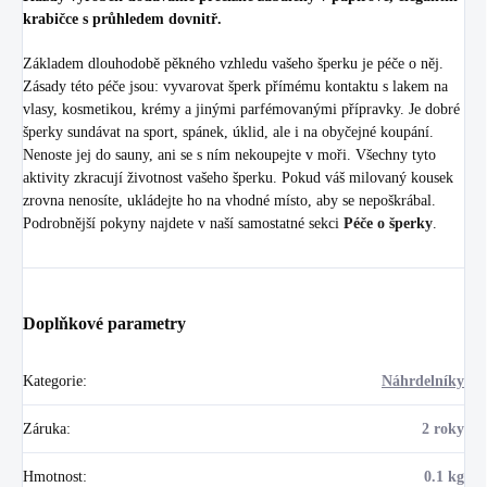
krabičce s průhledem dovnitř.
Základem dlouhodobě pěkného vzhledu vašeho šperku je péče o něj.
Zásady této péče jsou: vyvarovat šperk přímému kontaktu s lakem na
vlasy, kosmetikou, krémy a jinými parfémovanými přípravky. Je dobré
šperky sundávat na sport, spánek, úklid, ale i na obyčejné koupání.
Nenoste jej do sauny, ani se s ním nekoupejte v moři. Všechny tyto
aktivity zkracují životnost vašeho šperku. Pokud váš milovaný kousek
zrovna nenosíte, ukládejte ho na vhodné místo, aby se nepoškrábal.
Podrobnější pokyny najdete v naší samostatné sekci
Péče o šperky
.
Doplňkové parametry
Kategorie
:
Náhrdelníky
Záruka
:
2 roky
Hmotnost
:
0.1 kg