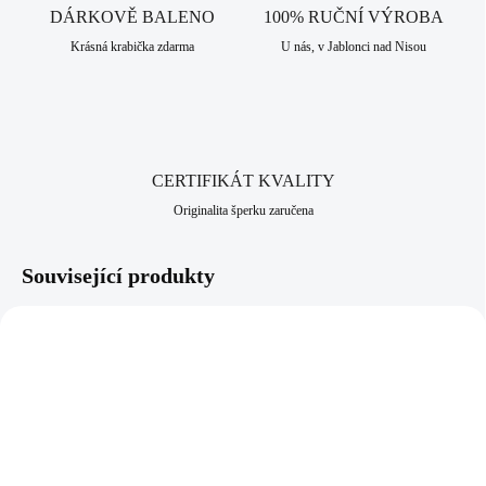
především pro alergiky, kteří nesnesou běžné kovy. Jako všechny
DÁRKOVĚ BALENO
100% RUČNÍ VÝROBA
šperky, které nabízíme, je i tento vyroben v srdci Jizerských hor, ve
Krásná krabička zdarma
U nás, v Jablonci nad Nisou
městě Jablonec nad Nisou, které má dlouhodobou šperkařskou a
bižuterní historii.
CERTIFIKÁT KVALITY
Originalita šperku zaručena
Související produkty
61310298CR
61410298GGSH