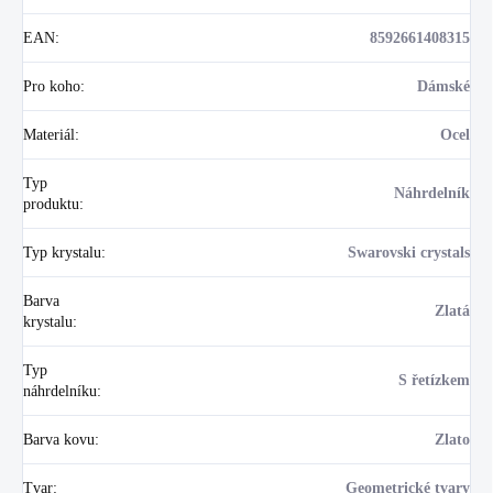
EAN
:
8592661408315
Pro koho
:
Dámské
Materiál
:
Ocel
Typ
Náhrdelník
produktu
:
Typ krystalu
:
Swarovski crystals
Barva
Zlatá
krystalu
:
Typ
S řetízkem
náhrdelníku
:
Barva kovu
:
Zlato
Tvar
:
Geometrické tvary