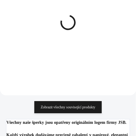
SKLADEM
SKLADEM
(>5 KS)
(>5 KS)
Ocelový náhrdelník
Zlaté ocelové provlékací
dvojitý zaoblený čtverec s
náušnice dvojitý zaoblený
krystaly Swarovski
čtverec s krystaly
Golden Shadow
Swarovski Golden
853 Kč
905 Kč
Shadow
704,96 Kč bez DPH
747,93 Kč bez DPH
Do košíku
Do košíku
Zobrazit všechny související produkty
Všechny naše šperky jsou opatřeny originálním logem firmy JSB.
Každý výrobek dodáváme precizně zabalený v papírové, elegantní