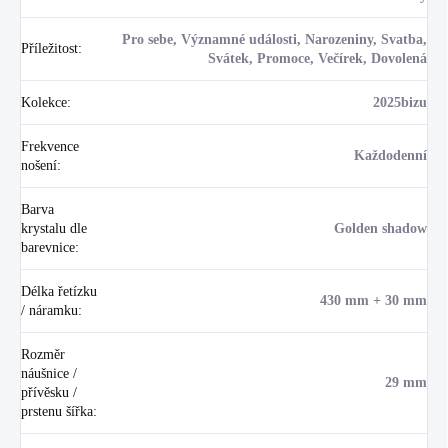
Pro sebe, Významné události, Narozeniny, Svatba,
Příležitost
:
Svátek, Promoce, Večírek, Dovolená
Kolekce
:
2025bizu
Frekvence
Každodenní
nošení
:
Barva
krystalu dle
Golden shadow
barevnice
:
Délka řetízku
430 mm + 30 mm
/ náramku
:
Rozměr
náušnice /
29 mm
přívěsku /
prstenu šířka
: