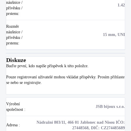
náušnice /
1.42
přívěsku /
prstenu
:
Rozměr
náušnice /
15 mm, UNI
přívěsku /
prstenu
:
Diskuze
Buďte první, kdo napíše příspěvek k této položce.
Pouze registrovaní uživatelé mohou vkládat příspěvky. Prosím
přihlaste
se
nebo se
registrujte
.
Výrobní
JSB bijoux s.r.o.
společnost
:
Nádražní 803/11, 466 01 Jablonec nad Nisou IČO:
Adresa
:
27448568, DIČ: CZ274485689