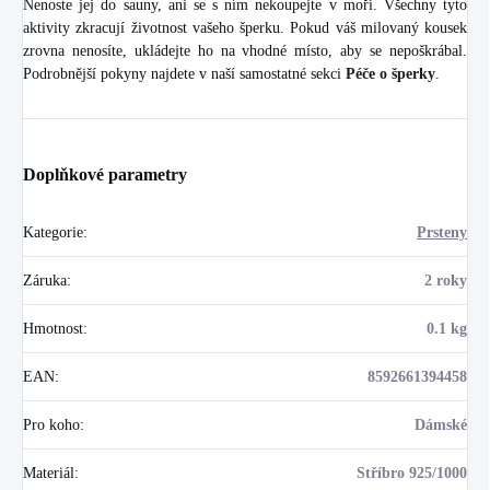
Nenoste jej do sauny, ani se s ním nekoupejte v moři. Všechny tyto
aktivity zkracují životnost vašeho šperku. Pokud váš milovaný kousek
zrovna nenosíte, ukládejte ho na vhodné místo, aby se nepoškrábal.
Podrobnější pokyny najdete v naší samostatné sekci
Péče o šperky
.
Doplňkové parametry
Kategorie
:
Prsteny
Záruka
:
2 roky
Hmotnost
:
0.1 kg
EAN
:
8592661394458
Pro koho
:
Dámské
Materiál
:
Stříbro 925/1000