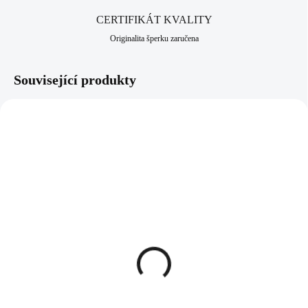
CERTIFIKÁT KVALITY
Originalita šperku zaručena
Související produkty
92700488G
92700598ONYX
SKLADEM
SKLADEM
(>5 KS)
(>5 KS)
Pozlacený stříbrný prsten
Stříbrný prsten s pravým
kovová vlnka bez krystalů
kamenem Black Onyx
(Stříbro 925/1000)
(Stříbro 925/1000)
935 Kč
928 Kč