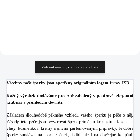
772,73 Kč bez DPH
766,94 Kč bez DPH
Do košíku
Do košíku
Zobrazit všechny související produkty
Všechny naše šperky jsou opatřeny originálním logem firmy JSB.
Každý výrobek dodáváme precizně zabalený v papírové, elegantní
krabičce s průhledem dovnitř.
Základem dlouhodobě pěkného vzhledu vašeho šperku je péče o něj.
Zásady této péče jsou: vyvarovat šperk přímému kontaktu s lakem na
vlasy, kosmetikou, krémy a jinými parfémovanými přípravky. Je dobré
šperky sundávat na sport, spánek, úklid, ale i na obyčejné koupání.