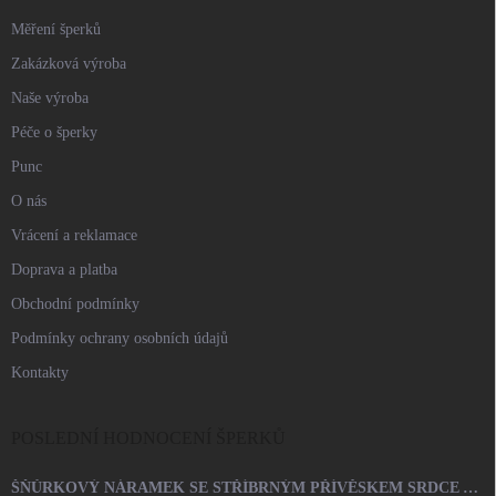
Měření šperků
Zakázková výroba
Naše výroba
Péče o šperky
Punc
O nás
Vrácení a reklamace
Doprava a platba
Obchodní podmínky
Podmínky ochrany osobních údajů
Kontakty
POSLEDNÍ HODNOCENÍ ŠPERKŮ
ŠŇŮRKOVÝ NÁRAMEK SE STŘÍBRNÝM PŘÍVĚSKEM SRDCE A KRYSTALY SWAROVSKI CRYSTAL (STŘÍBRO 925/1000)