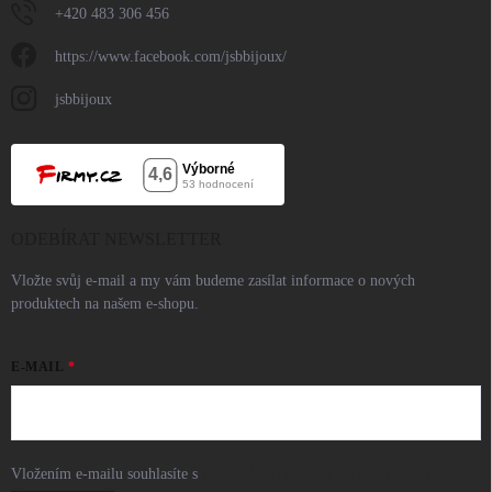
+420 483 306 456
https://www.facebook.com/jsbbijoux/
jsbbijoux
ODEBÍRAT NEWSLETTER
Vložte svůj e-mail a my vám budeme zasílat informace o nových
produktech na našem e-shopu.
E-MAIL
Vložením e-mailu souhlasíte s
podmínkami ochrany osobních údajů