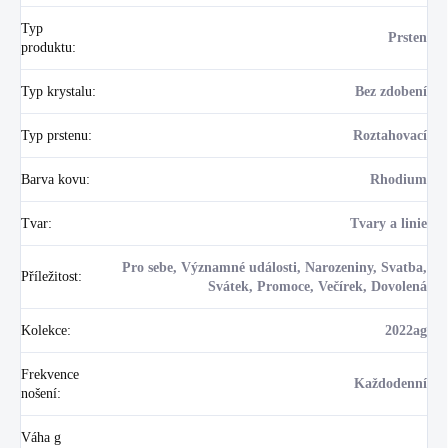
Typ
Prsten
produktu
:
Typ krystalu
:
Bez zdobení
Typ prstenu
:
Roztahovací
Barva kovu
:
Rhodium
Tvar
:
Tvary a linie
Pro sebe, Významné události, Narozeniny, Svatba,
Příležitost
:
Svátek, Promoce, Večírek, Dovolená
Kolekce
:
2022ag
Frekvence
Každodenní
nošení
:
Váha g