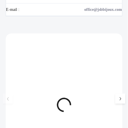
E-mail
:
office@jsbbijoux.com
Zákazníci také nakoupili
NOVINKA
💎 RUČNÍ PRÁCE
17405
🇨🇿 ČESKÁ VÝROBA
🇨🇿 ČESKÁ VÝROBA
Luxusní dárková krabička na
Stříbrný prsten tři
šperky JSB - šedá
jednom bez krystal