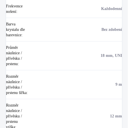
Frekvence
Každodenní
nošení
:
Barva
krystalu dle
Bez zdobení
barevnice
:
Průměr
náušnice /
18 mm, UNI
přívěsku /
prstenu
:
Rozměr
náušnice /
9 m
přívěsku /
prstenu šířka
:
Rozměr
náušnice /
přívěsku /
12 mm
prstenu
výška
: