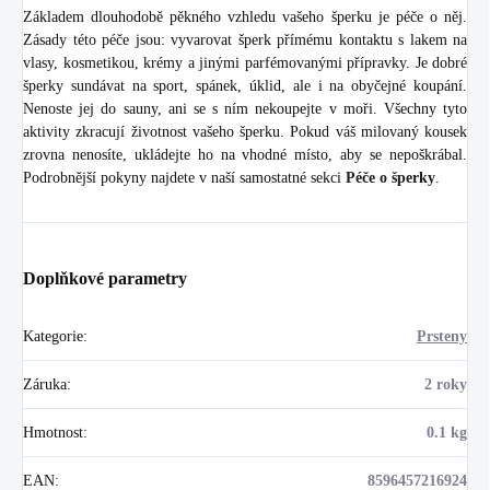
Základem dlouhodobě pěkného vzhledu vašeho šperku je péče o něj.
Zásady této péče jsou: vyvarovat šperk přímému kontaktu s lakem na
vlasy, kosmetikou, krémy a jinými parfémovanými přípravky. Je dobré
šperky sundávat na sport, spánek, úklid, ale i na obyčejné koupání.
Nenoste jej do sauny, ani se s ním nekoupejte v moři. Všechny tyto
aktivity zkracují životnost vašeho šperku. Pokud váš milovaný kousek
zrovna nenosíte, ukládejte ho na vhodné místo, aby se nepoškrábal.
Podrobnější pokyny najdete v naší samostatné sekci
Péče o šperky
.
Doplňkové parametry
Kategorie
:
Prsteny
Záruka
:
2 roky
Hmotnost
:
0.1 kg
EAN
:
8596457216924