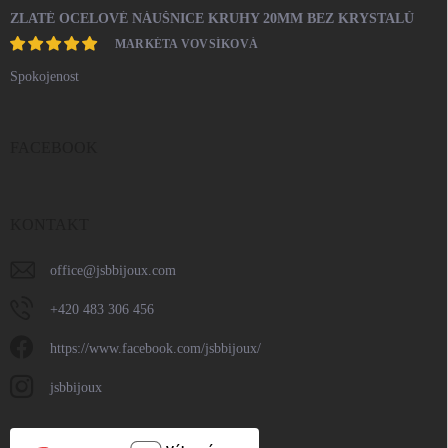
ZLATÉ OCELOVÉ NÁUŠNICE KRUHY 20MM BEZ KRYSTALŮ
MARKÉTA VOVSÍKOVÁ
Spokojenost
FACEBOOK
KONTAKT
office
@
jsbbijoux.com
+420 483 306 456
https://www.facebook.com/jsbbijoux/
jsbbijoux