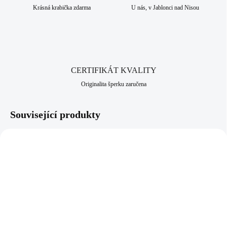
Krásná krabička zdarma
U nás, v Jablonci nad Nisou
CERTIFIKÁT KVALITY
Originalita šperku zaručena
Související produkty
61710173G
92700040AUST
SKLADEM
SKLADEM
(>5 KS)
(>5 KS)