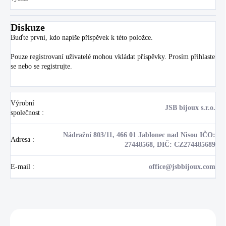
Diskuze
Buďte první, kdo napíše příspěvek k této položce.
Pouze registrovaní uživatelé mohou vkládat příspěvky. Prosím
přihlaste
se
nebo se
registrujte
.
Výrobní
JSB bijoux s.r.o.
společnost
:
Nádražní 803/11, 466 01 Jablonec nad Nisou IČO:
Adresa
:
27448568, DIČ: CZ274485689
E-mail
:
office@jsbbijoux.com
Zákazníci také nakoupili