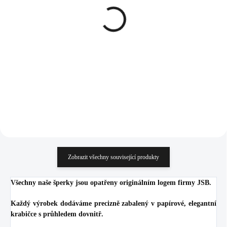
Zlatý ocelový prsten z
Stříbrný prsten s kulatým
oválů do postupu bez
opálem a krystaly
krystalů
Swarovski Australian
Shadow malý (Stříbro
503 Kč
1 050 Kč
925/1000)
415,70 Kč bez DPH
867,77 Kč bez DPH
Do košíku
Do košíku
Zobrazit všechny související produkty
Všechny naše šperky jsou opatřeny originálním logem firmy JSB.
Každý výrobek dodáváme precizně zabalený v papírové, elegantní
krabičce s průhledem dovnitř.