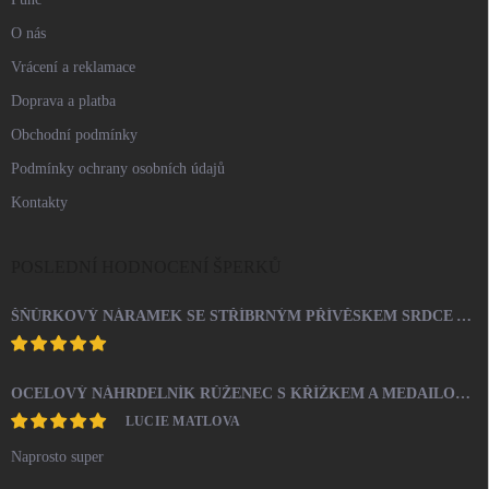
O nás
Vrácení a reklamace
Doprava a platba
Obchodní podmínky
Podmínky ochrany osobních údajů
Kontakty
POSLEDNÍ HODNOCENÍ ŠPERKŮ
ŠŇŮRKOVÝ NÁRAMEK SE STŘÍBRNÝM PŘÍVĚSKEM SRDCE A KRYSTALY SWAROVSKI CRYSTAL (STŘÍBRO 925/1000)
OCELOVÝ NÁHRDELNÍK RŮŽENEC S KŘÍŽKEM A MEDAILONEM
LUCIE MATLOVA
Naprosto super