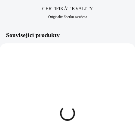
CERTIFIKÁT KVALITY
Originalita šperku zaručena
Související produkty
92300163AB-P
92300164AB-P
SKLADEM
SKLADEM
(>5 KS)
(>5 KS)
Stříbrný náhrdelník s
Stříbrný náhrdelník s
přívěskem motýla a
přívěskem motýla a
krystaly Swarovski White
krystaly Swarovski White
velký (Stříbro 925/1000)
střední (Stříbro 925/1000)
1 968 Kč
1 466 Kč