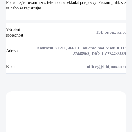
Pouze registrovaní uživatelé mohou vkládat příspěvky. Prosím
přihlaste
se
nebo se
registrujte
.
Výrobní
JSB bijoux s.r.o.
společnost
:
Nádražní 803/11, 466 01 Jablonec nad Nisou IČO:
Adresa
:
27448568, DIČ: CZ274485689
E-mail
:
office@jsbbijoux.com
Zákazníci také nakoupili
NOVINKA
17405
🇨🇿 ČESKÁ VÝROBA