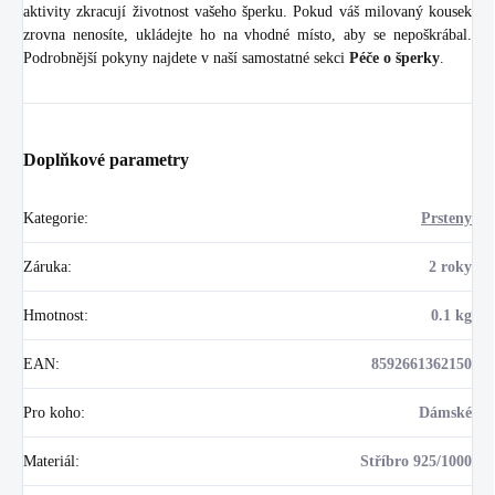
aktivity zkracují životnost vašeho šperku. Pokud váš milovaný kousek
zrovna nenosíte, ukládejte ho na vhodné místo, aby se nepoškrábal.
Podrobnější pokyny najdete v naší samostatné sekci
Péče o šperky
.
Doplňkové parametry
Kategorie
:
Prsteny
Záruka
:
2 roky
Hmotnost
:
0.1 kg
EAN
:
8592661362150
Pro koho
:
Dámské
Materiál
:
Stříbro 925/1000