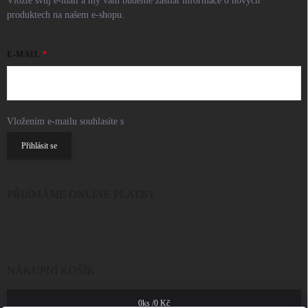
Vložte svůj e-mail a my vám budeme zasílat informace o nových
produktech na našem e-shopu.
E-MAIL
Vložením e-mailu souhlasíte s
podmínkami ochrany osobních údajů
Přihlásit se
PŘIJÍMÁME ONLINE PLATBY
NÁKUPNÍ KOŠÍK
0
ks /
0 Kč