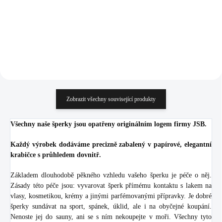
1 626,45 Kč bez DPH
1 211,57 Kč bez DPH
Do košíku
Do košíku
Zobrazit všechny související produkty
Všechny naše šperky jsou opatřeny originálním logem firmy JSB.
Každý výrobek dodáváme precizně zabalený v papírové, elegantní
krabičce s průhledem dovnitř.
Základem dlouhodobě pěkného vzhledu vašeho šperku je péče o něj.
Zásady této péče jsou: vyvarovat šperk přímému kontaktu s lakem na
vlasy, kosmetikou, krémy a jinými parfémovanými přípravky. Je dobré
šperky sundávat na sport, spánek, úklid, ale i na obyčejné koupání.
Nenoste jej do sauny, ani se s ním nekoupejte v moři. Všechny tyto