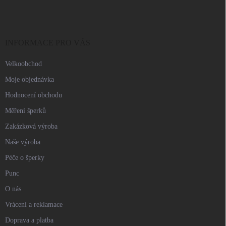
p
a
t
í
INFORMACE PRO VÁS
Velkoobchod
Moje objednávka
Hodnocení obchodu
Měření šperků
Zakázková výroba
Naše výroba
Péče o šperky
Punc
O nás
Vrácení a reklamace
Doprava a platba