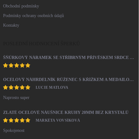
Obchodní podmínky
Podmínky ochrany osobních údajů
Kontakty
POSLEDNÍ HODNOCENÍ ŠPERKŮ
ŠŇŮRKOVÝ NÁRAMEK SE STŘÍBRNÝM PŘÍVĚSKEM SRDCE A KRYSTALY SWAROVSKI CRYSTAL (STŘÍBRO 925/1000)
OCELOVÝ NÁHRDELNÍK RŮŽENEC S KŘÍŽKEM A MEDAILONEM
LUCIE MATLOVA
Naprosto super
ZLATÉ OCELOVÉ NÁUŠNICE KRUHY 20MM BEZ KRYSTALŮ
MARKÉTA VOVSÍKOVÁ
Spokojenost