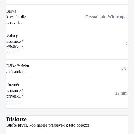
Barva
krystalu dle
Crystal, ab, White opal
barevnice
:
Váha g
náušnice /
2
přívěsku /
prstenu
:
Délka řetízku
UNI
/ náramku
:
Rozměr
náušnice /
15 mm
přívěsku /
prstenu
:
Diskuze
Buďte první, kdo napíše příspěvek k této položce.