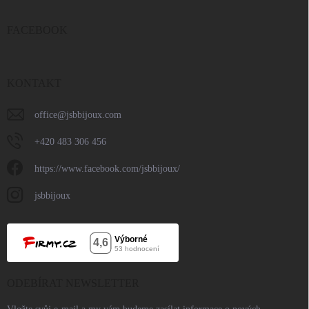
FACEBOOK
KONTAKT
office
@
jsbbijoux.com
+420 483 306 456
https://www.facebook.com/jsbbijoux/
jsbbijoux
ODEBÍRAT NEWSLETTER