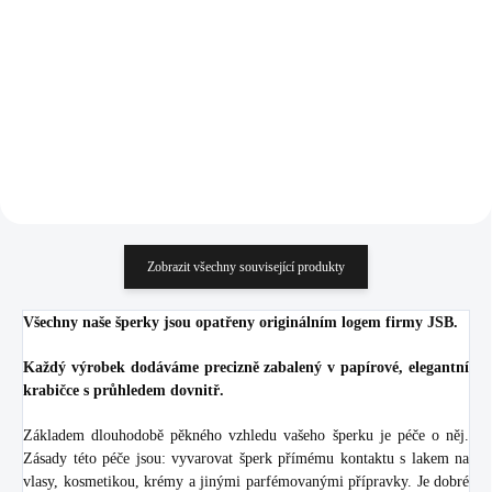
925/1000)
Swarovski Crystal
3 964 Kč
1 069 Kč
(Stříbro 925/1000)
3 276,03 Kč bez DPH
883,47 Kč bez DPH
Do košíku
Do košíku
Zobrazit všechny související produkty
Všechny naše šperky jsou opatřeny originálním logem firmy JSB.
Každý výrobek dodáváme precizně zabalený v papírové, elegantní
krabičce s průhledem dovnitř.
Základem dlouhodobě pěkného vzhledu vašeho šperku je péče o něj.
Zásady této péče jsou: vyvarovat šperk přímému kontaktu s lakem na
vlasy, kosmetikou, krémy a jinými parfémovanými přípravky. Je dobré