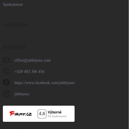
Spokojenost
FACEBOOK
KONTAKT
office
@
jsbbijoux.com
+420 483 306 456
https://www.facebook.com/jsbbijoux/
jsbbijoux