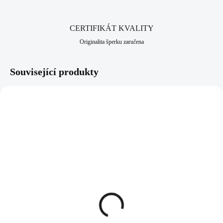
CERTIFIKÁT KVALITY
Originalita šperku zaručena
Související produkty
92500022GRAB
92500399CR
SKLADEM
SKLADEM
(>5 KS)
(>5 KS)
Stříbrný náramek perlová
Šňůrkový náramek se
mugle Swarovski s
stříbrným přívěskem
obtahem Grey AB (Stříbro
zodiak a krystalem