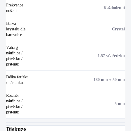
Frekvence
Každodenní
nošení
:
Barva
krystalu dle
Crystal
barevnice
:
Váha g
náušnice /
1,57 vč. řetízku
přívěsku /
prstenu
:
Délka řetízku
180 mm + 50 mm
/ náramku
:
Rozměr
náušnice /
5 mm
přívěsku /
prstenu
:
Diskuze