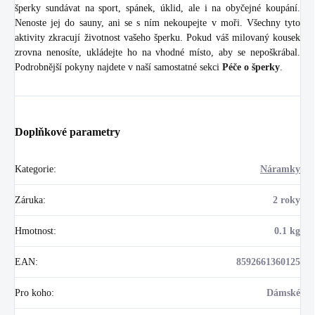
šperky sundávat na sport, spánek, úklid, ale i na obyčejné koupání.
Nenoste jej do sauny, ani se s ním nekoupejte v moři. Všechny tyto
aktivity zkracují životnost vašeho šperku. Pokud váš milovaný kousek
zrovna nenosíte, ukládejte ho na vhodné místo, aby se nepoškrábal.
Podrobnější pokyny najdete v naší samostatné sekci
Péče o šperky
.
Doplňkové parametry
Kategorie
:
Náramky
Záruka
:
2 roky
Hmotnost
:
0.1 kg
EAN
:
8592661360125
Pro koho
:
Dámské