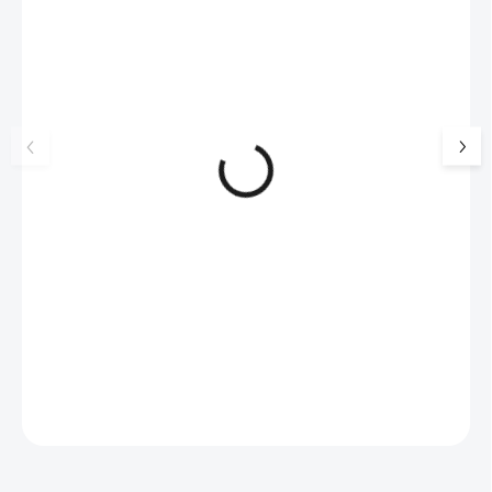
NOVINKA
💎 RUČNÍ PRÁCE
17405
🇨🇿 ČESKÁ VÝROBA
🇨🇿 ČESKÁ VÝROBA
Luxusní dárková krabička na
Stříbrné náušnice k
šperky JSB - šedá
jednoduchou bílou 
Swarovski White (S
99 Kč
SKLADEM
736 Kč
925/1000)
(>5 KS)
82 Kč bez DPH
608 Kč bez DPH
Do košíku
Do košíku