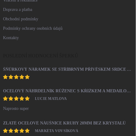
Vrácení a reklamace
Doprava a platba
Obchodní podmínky
Podmínky ochrany osobních údajů
Kontakty
POSLEDNÍ HODNOCENÍ ŠPERKŮ
ŠŇŮRKOVÝ NÁRAMEK SE STŘÍBRNÝM PŘÍVĚSKEM SRDCE A KRYSTALY SWAROVSKI CRYSTAL (STŘÍBRO 925/1000)
OCELOVÝ NÁHRDELNÍK RŮŽENEC S KŘÍŽKEM A MEDAILONEM
LUCIE MATLOVA
Naprosto super
ZLATÉ OCELOVÉ NÁUŠNICE KRUHY 20MM BEZ KRYSTALŮ
MARKÉTA VOVSÍKOVÁ