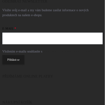
ODEBÍRAT NEWSLETTER
Vložte svůj e-mail a my vám budeme zasílat informace o nových
produktech na našem e-shopu.
E-MAIL
Vložením e-mailu souhlasíte s
podmínkami ochrany osobních údajů
Přihlásit se
PŘIJÍMÁME ONLINE PLATBY
NÁKUPNÍ KOŠÍK