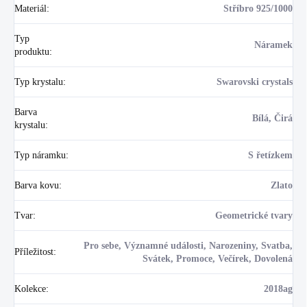
Materiál
:
Stříbro 925/1000
Typ
Náramek
produktu
:
Typ krystalu
:
Swarovski crystals
Barva
Bílá, Čirá
krystalu
:
Typ náramku
:
S řetízkem
Barva kovu
:
Zlato
Tvar
:
Geometrické tvary
Pro sebe, Významné události, Narozeniny, Svatba,
Příležitost
:
Svátek, Promoce, Večírek, Dovolená
Kolekce
:
2018ag