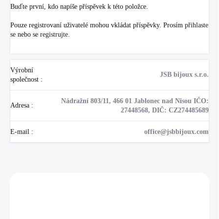
Buďte první, kdo napíše příspěvek k této položce.
Pouze registrovaní uživatelé mohou vkládat příspěvky. Prosím
přihlaste
se
nebo se
registrujte
.
Výrobní
JSB bijoux s.r.o.
společnost
:
Nádražní 803/11, 466 01 Jablonec nad Nisou IČO:
Adresa
:
27448568, DIČ: CZ274485689
E-mail
:
office@jsbbijoux.com
Zákazníci také nakoupili