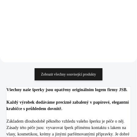
Crystal (Stříbro 925/1000)
1 192 Kč
770 Kč
985,12 Kč bez DPH
636,36 Kč bez DPH
Do košíku
Do košíku
Zobrazit všechny související produkty
Všechny naše šperky jsou opatřeny originálním logem firmy JSB.
Každý výrobek dodáváme precizně zabalený v papírové, elegantní
krabičce s průhledem dovnitř.
Základem dlouhodobě pěkného vzhledu vašeho šperku je péče o něj.
Zásady této péče jsou: vyvarovat šperk přímému kontaktu s lakem na
vlasy, kosmetikou, krémy a jinými parfémovanými přípravky. Je dobré