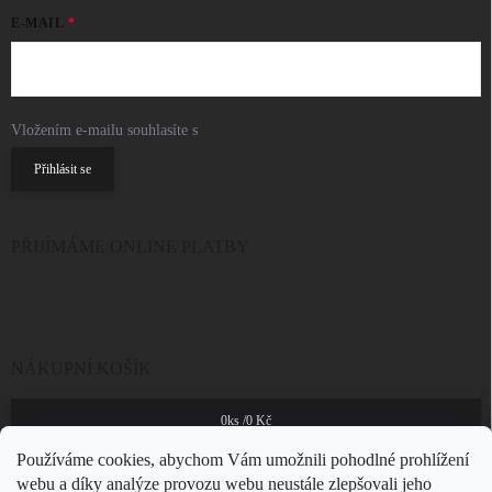
E-MAIL
Vložením e-mailu souhlasíte s
podmínkami ochrany osobních údajů
Přihlásit se
PŘIJÍMÁME ONLINE PLATBY
NÁKUPNÍ KOŠÍK
0
ks /
0 Kč
Používáme cookies, abychom Vám umožnili pohodlné prohlížení
webu a díky analýze provozu webu neustále zlepšovali jeho