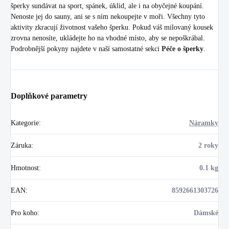
šperky sundávat na sport, spánek, úklid, ale i na obyčejné koupání.
Nenoste jej do sauny, ani se s ním nekoupejte v moři. Všechny tyto
aktivity zkracují životnost vašeho šperku. Pokud váš milovaný kousek
zrovna nenosíte, ukládejte ho na vhodné místo, aby se nepoškrábal.
Podrobnější pokyny najdete v naší samostatné sekci
Péče o šperky
.
Doplňkové parametry
Kategorie
:
Náramky
Záruka
:
2 roky
Hmotnost
:
0.1 kg
EAN
:
8592661303726
Pro koho
:
Dámské