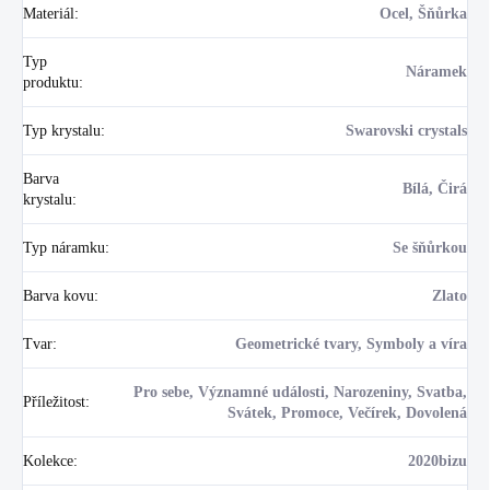
Materiál
:
Ocel, Šňůrka
Typ
Náramek
produktu
:
Typ krystalu
:
Swarovski crystals
Barva
Bílá, Čirá
krystalu
:
Typ náramku
:
Se šňůrkou
Barva kovu
:
Zlato
Tvar
:
Geometrické tvary, Symboly a víra
Pro sebe, Významné události, Narozeniny, Svatba,
Příležitost
:
Svátek, Promoce, Večírek, Dovolená
Kolekce
:
2020bizu