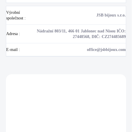
Výrobní
JSB bijoux s.r.o.
společnost
:
Nádražní 803/11, 466 01 Jablonec nad Nisou IČO:
Adresa
:
27448568, DIČ: CZ274485689
E-mail
:
office@jsbbijoux.com
Zákazníci také nakoupili
NOVINKA
💎 RUČNÍ PRÁCE
17405
🇨🇿 ČESKÁ VÝROBA
🇨🇿 ČESKÁ VÝROBA