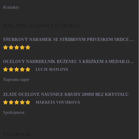
Kontakty
POSLEDNÍ HODNOCENÍ ŠPERKŮ
ŠŇŮRKOVÝ NÁRAMEK SE STŘÍBRNÝM PŘÍVĚSKEM SRDCE A KRYSTALY SWAROVSKI CRYSTAL (STŘÍBRO 925/1000)
OCELOVÝ NÁHRDELNÍK RŮŽENEC S KŘÍŽKEM A MEDAILONEM
LUCIE MATLOVA
Naprosto super
ZLATÉ OCELOVÉ NÁUŠNICE KRUHY 20MM BEZ KRYSTALŮ
MARKÉTA VOVSÍKOVÁ
Spokojenost
FACEBOOK