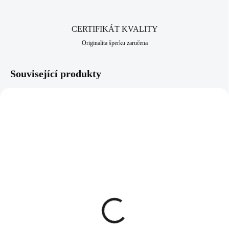
CERTIFIKÁT KVALITY
Originalita šperku zaručena
Související produkty
NOVINKA
92500126CR
61510336
SKLADEM
SKLADEM
(>5 KS)
(>5 KS)
Stříbrný náramek s
Ocelový náramek
přívěskem nekonečno s
dvoubarevné kuličky na
krystaly Swarovski
pružném lanku