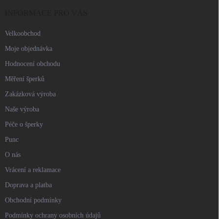
t
í
INFORMACE PRO VÁS
Velkoobchod
Moje objednávka
Hodnocení obchodu
Měření šperků
Zakázková výroba
Naše výroba
Péče o šperky
Punc
O nás
Vrácení a reklamace
Doprava a platba
Obchodní podmínky
Podmínky ochrany osobních údajů