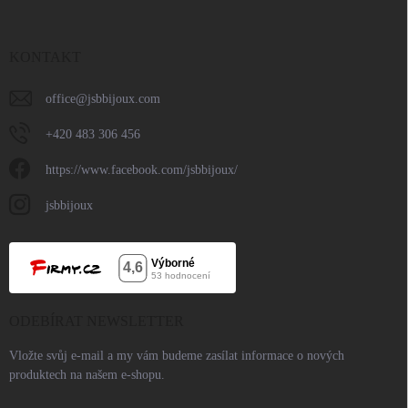
KONTAKT
office
@
jsbbijoux.com
+420 483 306 456
https://www.facebook.com/jsbbijoux/
jsbbijoux
ODEBÍRAT NEWSLETTER
Vložte svůj e-mail a my vám budeme zasílat informace o nových
produktech na našem e-shopu.