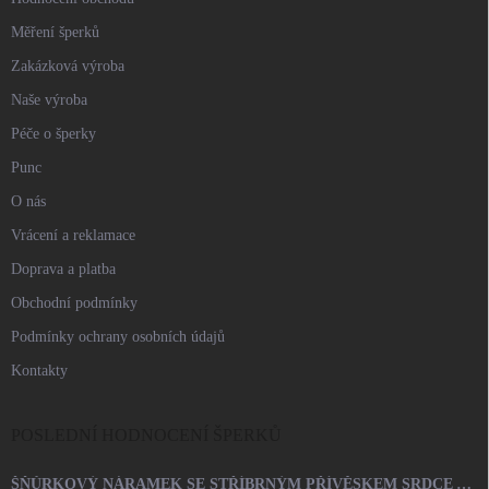
Měření šperků
Zakázková výroba
Naše výroba
Péče o šperky
Punc
O nás
Vrácení a reklamace
Doprava a platba
Obchodní podmínky
Podmínky ochrany osobních údajů
Kontakty
POSLEDNÍ HODNOCENÍ ŠPERKŮ
ŠŇŮRKOVÝ NÁRAMEK SE STŘÍBRNÝM PŘÍVĚSKEM SRDCE A KRYSTALY SWAROVSKI CRYSTAL (STŘÍBRO 925/1000)