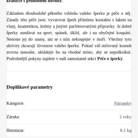
krabičce s průhledem dovnitř.
Základem dlouhodobě pěkného vzhledu vašeho šperku je péče o něj.
Zásady této péče jsou: vyvarovat šperk přímému kontaktu s lakem na
vlasy, kosmetikou, krémy a jinými parfémovanými přípravky. Je dobré
šperky sundávat na sport, spánek, úklid, ale i na obyčejné koupání.
Nenoste jej do sauny, ani se s ním nekoupejte v moři. Všechny tyto
aktivity zkracují životnost vašeho šperku. Pokud váš milovaný kousek
zrovna nenosíte, ukládejte ho na vhodné místo, aby se nepoškrábal.
Podrobnější pokyny najdete v naší samostatné sekci
Péče o šperky
.
Doplňkové parametry
Kategorie
:
Náramky
Záruka
:
2 roky
Hmotnost
:
0.1 kg