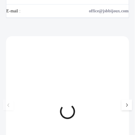
E-mail
:
office@jsbbijoux.com
Zákazníci také nakoupili
NOVINKA
17405
🇨🇿 ČESKÁ VÝROBA
Luxusní dárková krabička na
Šperkovnice malá b
šperky JSB - šedá
399 Kč