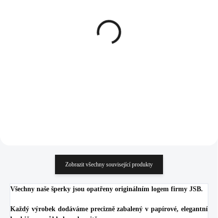
SKLADEM
SKLADEM
(>5 KS)
(>5 KS)
Stříbrný náhrdelník dvě
Stříbrné náušnice puzety
propojená srdce s
dvě propojená srdce s
Kubickými zirkony
Kubickými zirkony
Crystal (Stříbro 925/1000)
Crystal (Stříbro 925/1000)
1 121 Kč
935 Kč
926,45 Kč bez DPH
772,73 Kč bez DPH
Do košíku
Do košíku
Zobrazit všechny související produkty
Všechny naše šperky jsou opatřeny originálním logem firmy JSB.
Každý výrobek dodáváme precizně zabalený v papírové, elegantní