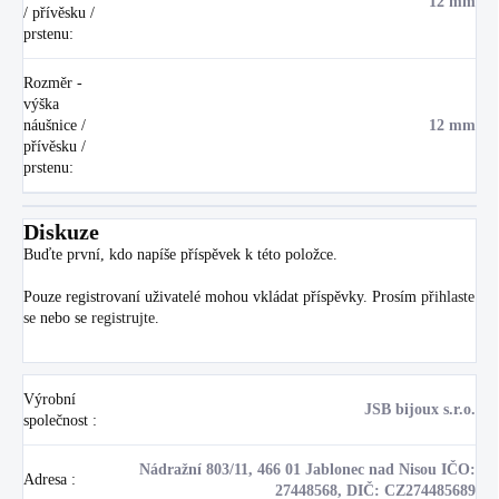
12 mm
/ přívěsku /
prstenu
:
Rozměr -
výška
náušnice /
12 mm
přívěsku /
prstenu
:
Diskuze
Buďte první, kdo napíše příspěvek k této položce.
Pouze registrovaní uživatelé mohou vkládat příspěvky. Prosím
přihlaste
se
nebo se
registrujte
.
Výrobní
JSB bijoux s.r.o.
společnost
:
Nádražní 803/11, 466 01 Jablonec nad Nisou IČO:
Adresa
:
27448568, DIČ: CZ274485689