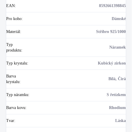
EAN
:
8592661398845
Pro koho
:
Dámské
Materiál
:
Stříbro 925/1000
Typ
Náramek
produktu
:
Typ krystalu
:
Kubický zirkon
Barva
Bílá, Čirá
krystalu
:
Typ náramku
:
S řetízkem
Barva kovu
:
Rhodium
Tvar
:
Láska