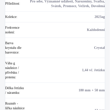
Pro sebe, Významné události, Narozeniny, Svatba,
Příležitost
:
Svátek, Promoce, Večírek, Dovolená
Kolekce
:
2023ag
Frekvence
Každodenní
nošení
:
Barva
krystalu dle
Crystal
barevnice
:
Váha g
náušnice /
1,44 vč. řetízku
přívěsku /
prstenu
:
Délka řetízku
180 mm + 50 mm
/ náramku
:
Rozměr -
šířka náušnice