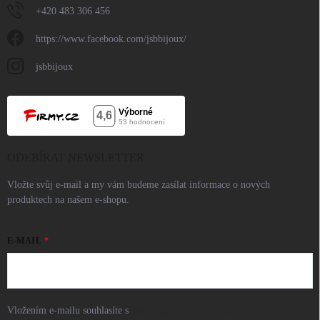
+420 483 306 456
https://www.facebook.com/jsbbijoux/
jsbbijoux
ODEBÍRAT NEWSLETTER
Vložte svůj e-mail a my vám budeme zasílat informace o nových
produktech na našem e-shopu.
E-MAIL
Vložením e-mailu souhlasíte s
podmínkami ochrany osobních údajů