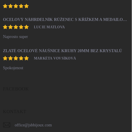
OCELOVÝ NÁHRDELNÍK RŮŽENEC S KŘÍŽKEM A MEDAILONEM
LUCIE MATLOVA
Naprosto super
ZLATÉ OCELOVÉ NÁUŠNICE KRUHY 20MM BEZ KRYSTALŮ
MARKÉTA VOVSÍKOVÁ
Spokojenost
FACEBOOK
KONTAKT
office
@
jsbbijoux.com