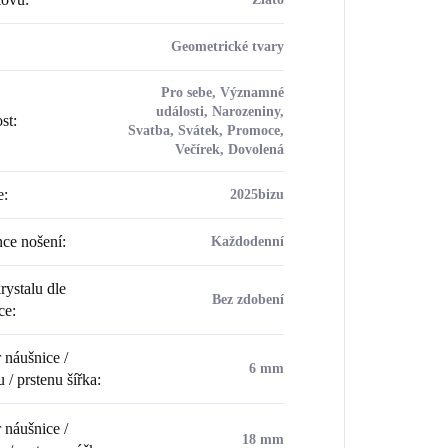
Geometrické tvary
Pro sebe, Významné
události, Narozeniny,
ost
:
Svatba, Svátek, Promoce,
Večírek, Dovolená
e
:
2025bizu
ce nošení
:
Každodenní
rystalu dle
Bez zdobení
ce
:
náušnice /
6 mm
 / prstenu šířka
:
náušnice /
18 mm