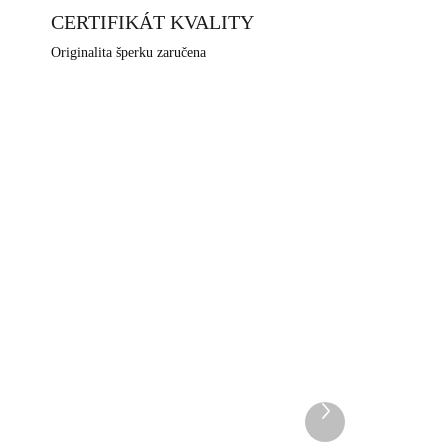
CERTIFIKÁT KVALITY
Originalita šperku zaručena
NOVINKA
57CR
61410363G
DEM
SKLADEM
5 KS)
(>5 KS)
Další
y
Zlaté ocelové náušnice
produkt
kruhy v podobě