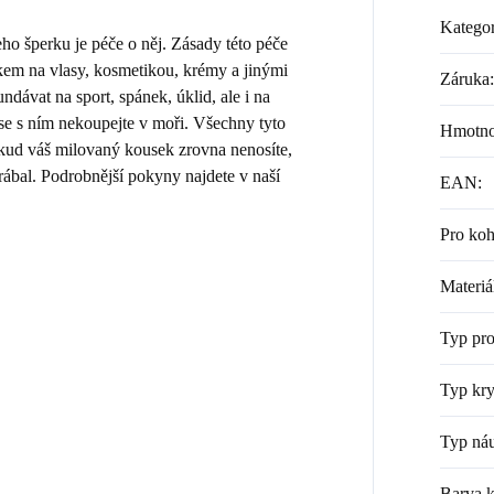
Kategor
 šperku je péče o něj. Zásady této péče
kem na vlasy, kosmetikou, krémy a jinými
Záruka
:
dávat na sport, spánek, úklid, ale i na
 se s ním nekoupejte v moři. Všechny tyto
Hmotno
Pokud váš milovaný kousek zrovna nenosíte,
rábal. Podrobnější pokyny najdete v naší
EAN
:
Pro ko
Materiá
Typ pr
Typ kry
Typ náu
Barva 