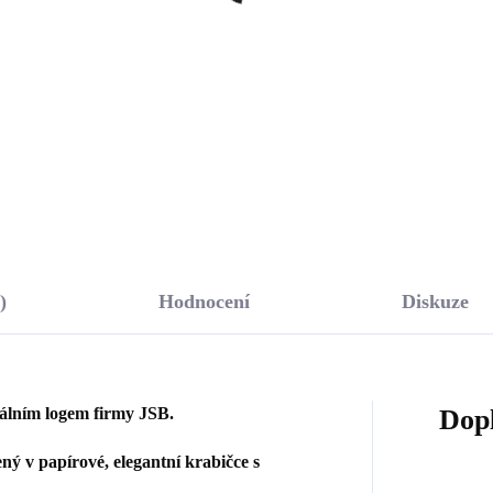
menem tvaru srdce
zirkony Crystal (Stříbr
ht Sapphire Opal
925/1000)
331 Kč
1 665 Kč
říbro 925/1000)
00 Kč bez DPH
1 376,03 Kč bez DPH
Do košíku
Do košíku
)
Hodnocení
Diskuze
nálním logem firmy JSB.
Dop
ý v papírové, elegantní krabičce s