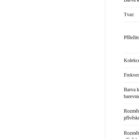
Tvar
:
Příležit
Kolekc
Frekven
Barva k
barevni
Rozměr 
přívěsku
Rozměr 