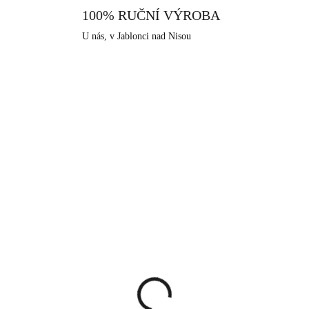
100% RUČNÍ VÝROBA
U nás, v Jablonci nad Nisou
KA
NOVINKA
92400683LSAPOP
924006
SKLADEM
SKLA
(>5 KS)
(>
íbrné náušnice puzety s
Stříbrné náušnice kruh
čně mačkaným
20 mm s Kubickými