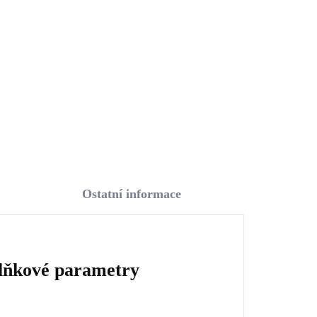
o
palmového listu
653 Kč
539,67 Kč bez DPH
Do košíku
Ostatní informace
lňkové parametry