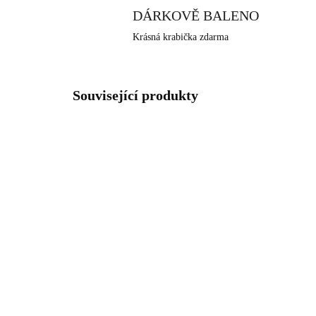
DÁRKOVĚ BALENO
Krásná krabička zdarma
Související produkty
NOVINKA
NOVIN
92400646CR
SKLADEM
(>5 KS)
Stříbrné náušnice kreole s
Stř
krystaly Swarovski
ru