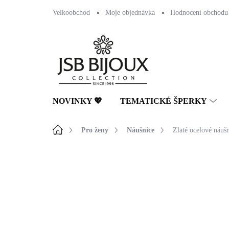
Přejít
Velkoobchod
Moje objednávka
Hodnocení obchodu
na
obsah
NOVINKY 💖
TEMATICKÉ ŠPERKY
Domů
Pro ženy
Náušnice
Zlaté ocelové náuš
Neohodnoceno
Podrobnosti hodnocení
🇨🇿 ČESKÁ VÝROBA
💎 RUČNÍ PRÁCE