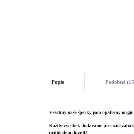
Crystal (Stříbro 925/1000)
ka
Lig
1 370 Kč
1 
(St
1 132,23 Kč bez DPH
1 1
Do košíku
Popis
Podobné (15
Všechny naše šperky jsou opatřeny origi
Každý výrobek dodáváme precizně zabalen
průhledem dovnitř.