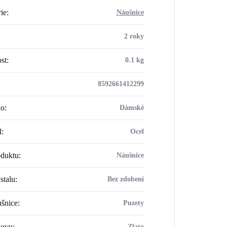
ie
:
Náušnice
2 roky
st
:
0.1 kg
8592661412299
ho
:
Dámské
l
:
Ocel
oduktu
:
Náušnice
stalu
:
Bez zdobení
šnice
:
Puzety
kovu
:
Zlato