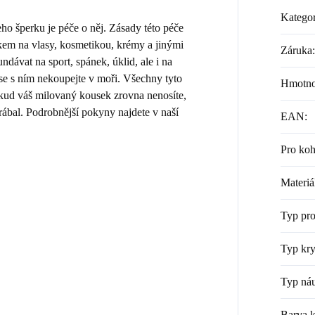
Kategor
 šperku je péče o něj. Zásady této péče
kem na vlasy, kosmetikou, krémy a jinými
Záruka
:
dávat na sport, spánek, úklid, ale i na
 se s ním nekoupejte v moři. Všechny tyto
Hmotno
Pokud váš milovaný kousek zrovna nenosíte,
rábal. Podrobnější pokyny najdete v naší
EAN
:
Pro ko
Materiá
Typ pr
Typ kry
Typ náu
Barva 