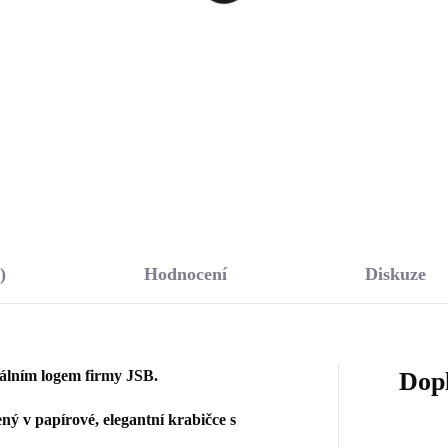
1 Kč
741 Kč
,40 Kč bez DPH
612,40 Kč bez DPH
Do košíku
Do košíku
)
Hodnocení
Diskuze
nálním logem firmy JSB.
Dop
ý v papírové, elegantní krabičce s