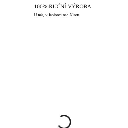
vyroben v srdci Jizerských hor
100% RUČNÍ VÝROBA
šperkařskou a bižuterní historii.
U nás, v Jablonci nad Nisou
KA
NOVINKA
61310340G
61310
SKLADEM
SKLA
(>5 KS)
(>
tý ocelový náhrdelník
Ocelový náhrdelník obř
í slunce
slunce