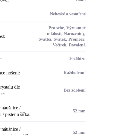
Nebeské a vesmírné
Pro sebe, Významné
události, Narozeniny,
ost
:
Svatba, Svátek, Promoce,
Večírek, Dovolená
e
:
2026bizu
ce nošení
:
Každodenní
rystalu dle
Bez zdobení
ce
:
náušnice /
52 mm
 / prstenu šířka
:
náušnice /
52 mm