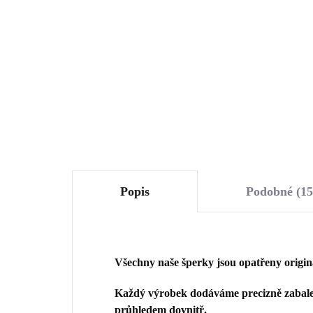
1 009 Kč
74
833,88 Kč bez DPH
612
Do košíku
Popis
Podobné (15
Všechny naše šperky jsou opatřeny origi
Každý výrobek dodáváme precizně zabalen
průhledem dovnitř.