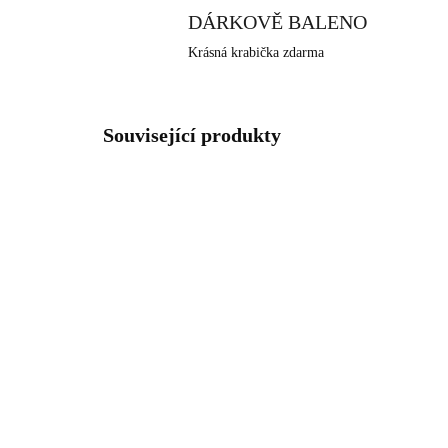
DÁRKOVĚ BALENO
Krásná krabička zdarma
Související produkty
NOVINKA
NOVIN
61410340S
SKLADEM
(>5 KS)
Ocelové náušnice klapky
Zla
obří slunce
obř