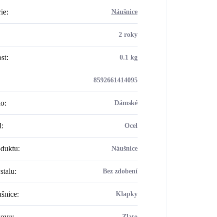
ie
:
Náušnice
2 roky
st
:
0.1 kg
8592661414095
ho
:
Dámské
l
:
Ocel
oduktu
:
Náušnice
stalu
:
Bez zdobení
šnice
:
Klapky
kovu
:
Zlato