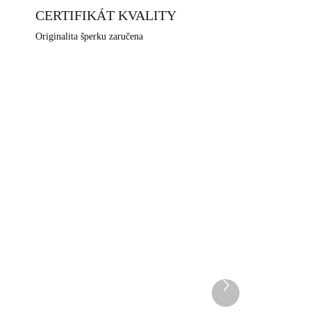
, ve městě Jablonec nad Nisou, které má dlouhodobou
CERTIFIKÁT KVALITY
Originalita šperku zaručena
NOVINKA
340S
92400682LCTAG
DEM
SKLADEM
5 KS)
(>5 KS)
Další
í
Stříbrné náušnice klapky s
produkt
ručně mačkaným