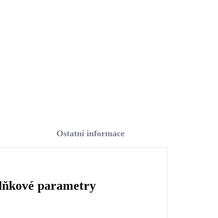
kamenem tvaru úzké
kapky Light Colorado
1 670 Kč
Topaz Ag (Stříbro
1 380,17 Kč bez DPH
925/1000)
Do košíku
Ostatní informace
lňkové parametry