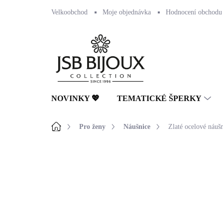
Přejít
Velkoobchod
Moje objednávka
Hodnocení obchodu
na
obsah
NOVINKY 💖
TEMATICKÉ ŠPERKY
Domů
Pro ženy
Náušnice
Zlaté ocelové náušn
Neohodnoceno
Podrobnosti hodnocení
NOVINKA
🇨🇿 ČESKÁ VÝROBA
💎 RUČNÍ PRÁCE