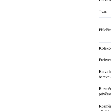
Tvar
:
Příležit
Kolekc
Frekven
Barva k
barevni
Rozměr 
přívěsku
Rozměr 