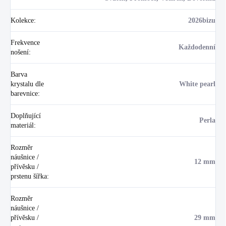
Kolekce
:
2026bizu
Frekvence
Každodenní
nošení
:
Barva
krystalu dle
White pearl
barevnice
:
Doplňující
Perla
materiál
:
Rozměr
náušnice /
12 mm
přívěsku /
prstenu šířka
:
Rozměr
náušnice /
přívěsku /
29 mm