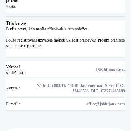
prstenu
výška
:
Diskuze
Buďte první, kdo napíše příspěvek k této položce.
Pouze registrovaní uživatelé mohou vkládat příspěvky. Prosím
přihlaste
se
nebo se
registrujte
.
Výrobní
JSB bijoux s.r.o.
společnost
:
Nádražní 803/11, 466 01 Jablonec nad Nisou IČO:
Adresa
:
27448568, DIČ: CZ274485689
E-mail
:
office@jsbbijoux.com