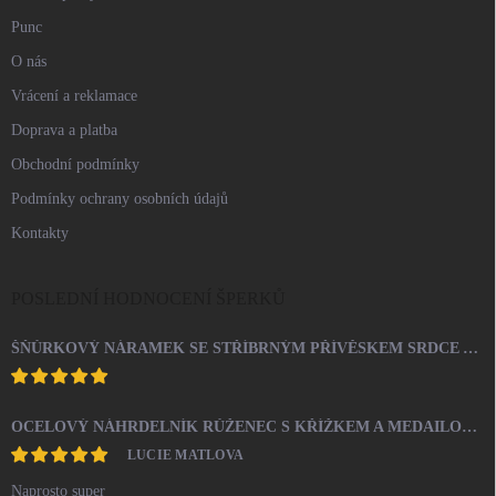
Punc
O nás
Vrácení a reklamace
Doprava a platba
Obchodní podmínky
Podmínky ochrany osobních údajů
Kontakty
POSLEDNÍ HODNOCENÍ ŠPERKŮ
ŠŇŮRKOVÝ NÁRAMEK SE STŘÍBRNÝM PŘÍVĚSKEM SRDCE A KRYSTALY SWAROVSKI CRYSTAL (STŘÍBRO 925/1000)
OCELOVÝ NÁHRDELNÍK RŮŽENEC S KŘÍŽKEM A MEDAILONEM
LUCIE MATLOVA
Naprosto super