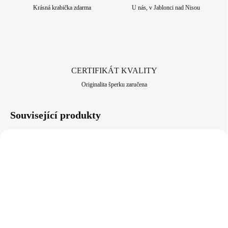
tento vyroben v srdci Jizerských hor, ve městě Jablonec nad Nisou,
Krásná krabička zdarma
U nás, v Jablonci nad Nisou
které má dlouhodobou šperkařskou a bižuterní historii.
CERTIFIKÁT KVALITY
Originalita šperku zaručena
Související produkty
NOVINKA
NOVINKA
61410367GWH
92400644CR
SKLADEM
SKLADEM
(>5 KS)
(>5 KS)