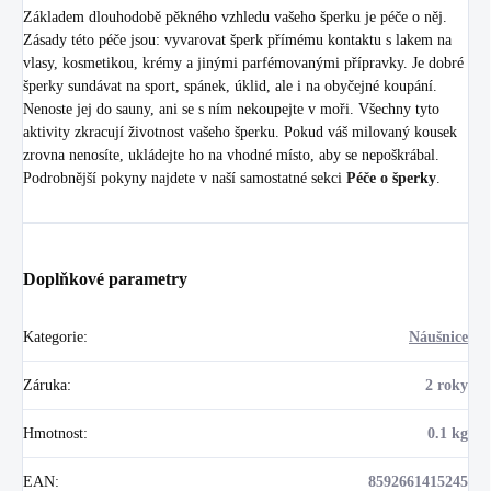
Základem dlouhodobě pěkného vzhledu vašeho šperku je péče o něj.
Zásady této péče jsou: vyvarovat šperk přímému kontaktu s lakem na
vlasy, kosmetikou, krémy a jinými parfémovanými přípravky. Je dobré
šperky sundávat na sport, spánek, úklid, ale i na obyčejné koupání.
Nenoste jej do sauny, ani se s ním nekoupejte v moři. Všechny tyto
aktivity zkracují životnost vašeho šperku. Pokud váš milovaný kousek
zrovna nenosíte, ukládejte ho na vhodné místo, aby se nepoškrábal.
Podrobnější pokyny najdete v naší samostatné sekci
Péče o šperky
.
Doplňkové parametry
Kategorie
:
Náušnice
Záruka
:
2 roky
Hmotnost
:
0.1 kg
EAN
:
8592661415245