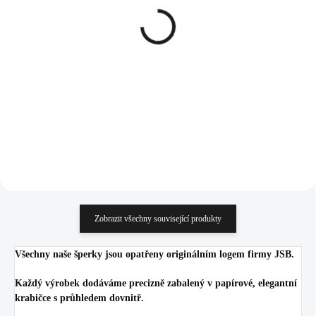
Zlaté ocelové náušnice
Stříbrné náušnice puzety
puzety list s bílou perlou
andílek s tvarovými
(každá náušnice je jiná)
krystaly Swarovski
Crystal (Stříbro 925/1000)
823 Kč
1 338 Kč
680,17 Kč bez DPH
1 105,79 Kč bez DPH
Do košíku
Do košíku
Zobrazit všechny související produkty
Všechny naše šperky jsou opatřeny originálním logem firmy JSB.
Každý výrobek dodáváme precizně zabalený v papírové, elegantní
krabičce s průhledem dovnitř.