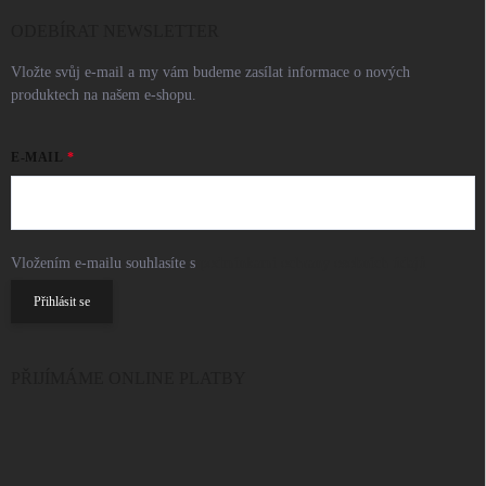
ODEBÍRAT NEWSLETTER
Vložte svůj e-mail a my vám budeme zasílat informace o nových
produktech na našem e-shopu.
E-MAIL
Vložením e-mailu souhlasíte s
podmínkami ochrany osobních údajů
Přihlásit se
PŘIJÍMÁME ONLINE PLATBY