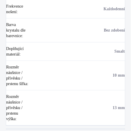
Frekvence
Každodenní
nošení
:
Barva
krystalu dle
Bez zdobení
barevnice
:
Doplňující
Smalt
materiál
:
Rozměr
náušnice /
10 mm
přívěsku /
prstenu šířka
:
Rozměr
náušnice /
přívěsku /
13 mm
prstenu
výška
: