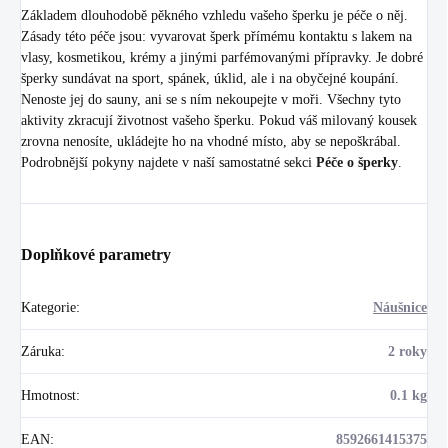
Základem dlouhodobě pěkného vzhledu vašeho šperku je péče o něj.
Zásady této péče jsou: vyvarovat šperk přímému kontaktu s lakem na
vlasy, kosmetikou, krémy a jinými parfémovanými přípravky. Je dobré
šperky sundávat na sport, spánek, úklid, ale i na obyčejné koupání.
Nenoste jej do sauny, ani se s ním nekoupejte v moři. Všechny tyto
aktivity zkracují životnost vašeho šperku. Pokud váš milovaný kousek
zrovna nenosíte, ukládejte ho na vhodné místo, aby se nepoškrábal.
Podrobnější pokyny najdete v naší samostatné sekci
Péče o šperky
.
Doplňkové parametry
Kategorie
:
Náušnice
Záruka
:
2 roky
Hmotnost
:
0.1 kg
EAN
:
8592661415375