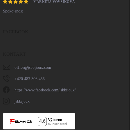
MARKÉTA VOVSÍKOVÁ
Spokojenost
FACEBOOK
KONTAKT
office
@
jsbbijoux.com
+420 483 306 456
https://www.facebook.com/jsbbijoux/
jsbbijoux