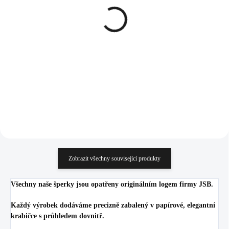
Ocelové náušnice puzety
Pozlacené stříbrné
čárka s řetízky osázená
náušnice kreole s vlnitým
krystaly Swarovski
průřezem a krystaly
Crystal
Swarovski Crystal
919 Kč
1 636 Kč
(Stříbro 925/1000)
759,50 Kč bez DPH
1 352,07 Kč bez DPH
Do košíku
Do košíku
Zobrazit všechny související produkty
Všechny naše šperky jsou opatřeny originálním logem firmy JSB.
Každý výrobek dodáváme precizně zabalený v papírové, elegantní
krabičce s průhledem dovnitř.