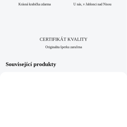
Krásná krabička zdarma
U nás, v Jablonci nad Nisou
CERTIFIKÁT KVALITY
Originalita šperku zaručena
Související produkty
NOVINKA
61400685CR
92400638GCR
SKLADEM
SKLADEM
(>5 KS)
(>5 KS)