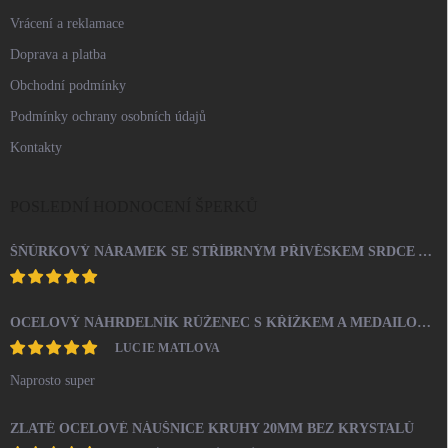
Vrácení a reklamace
Doprava a platba
Obchodní podmínky
Podmínky ochrany osobních údajů
Kontakty
POSLEDNÍ HODNOCENÍ ŠPERKŮ
ŠŇŮRKOVÝ NÁRAMEK SE STŘÍBRNÝM PŘÍVĚSKEM SRDCE A KRYSTALY SWAROVSKI CRYSTAL (STŘÍBRO 925/1000)
OCELOVÝ NÁHRDELNÍK RŮŽENEC S KŘÍŽKEM A MEDAILONEM
LUCIE MATLOVA
Naprosto super
ZLATÉ OCELOVÉ NÁUŠNICE KRUHY 20MM BEZ KRYSTALŮ