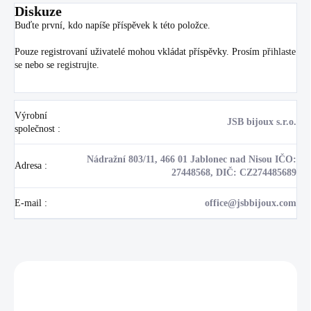
Diskuze
Buďte první, kdo napíše příspěvek k této položce.
Pouze registrovaní uživatelé mohou vkládat příspěvky. Prosím
přihlaste
se
nebo se
registrujte
.
Výrobní
JSB bijoux s.r.o.
společnost
:
Nádražní 803/11, 466 01 Jablonec nad Nisou IČO:
Adresa
:
27448568, DIČ: CZ274485689
E-mail
:
office@jsbbijoux.com
Zákazníci také nakoupili