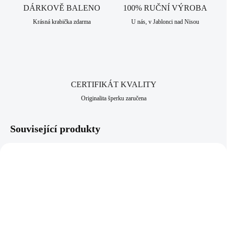
nabídce naleznete i náhrdelník, který lze sladit do soupravy. Náušnice se
DÁRKOVĚ BALENO
100% RUČNÍ VÝROBA
zapínají na klapku, to je ochrání proti nechtěné ztrátě. Šperk je
Krásná krabička zdarma
U nás, v Jablonci nad Nisou
vyrobený z pravého stříbra ryzosti 925/1000. Jako povrchová úprava je
zde použito rhodium, které dodává šperku vysoký lesk, pevnost a
odolnost vůči černání a žloutnutí stříbra. Neobsahuje nikl a proto je
vhodný pro alergiky a citlivější lidi. Jako všechny šperky, které
nabízíme, je i tento vyroben v srdci Jizerských hor, ve městě Jablonec
nad Nisou, který má dlouhodobou šperkařskou a bižuterní historii.
CERTIFIKÁT KVALITY
Originalita šperku zaručena
Související produkty
NOVINKA
NOVINKA
92300682CRAG
92400657GCR