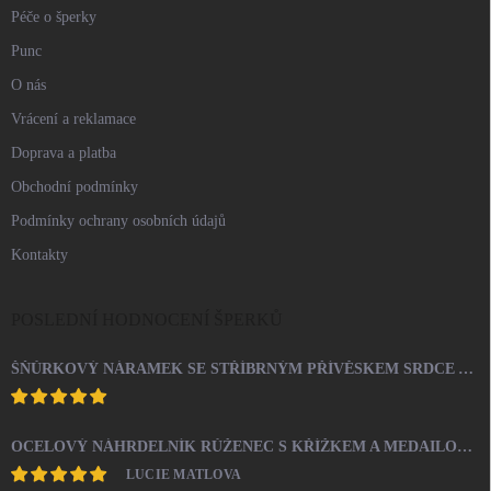
Péče o šperky
Punc
O nás
Vrácení a reklamace
Doprava a platba
Obchodní podmínky
Podmínky ochrany osobních údajů
Kontakty
POSLEDNÍ HODNOCENÍ ŠPERKŮ
ŠŇŮRKOVÝ NÁRAMEK SE STŘÍBRNÝM PŘÍVĚSKEM SRDCE A KRYSTALY SWAROVSKI CRYSTAL (STŘÍBRO 925/1000)
OCELOVÝ NÁHRDELNÍK RŮŽENEC S KŘÍŽKEM A MEDAILONEM
LUCIE MATLOVA