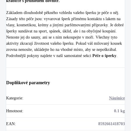
krabičce s průhledem dovnitř.
Základem dlouhodobě pěkného vzhledu vašeho šperku je péče o něj.
Zásady této péče jsou: vyvarovat šperk přímému kontaktu s lakem na
vlasy, kosmetikou, krémy a jinými parfémovanými přípravky. Je dobré
šperky sundávat na sport, spánek, úklid, ale i na obyčejné koupání.
Nenoste jej do sauny, ani se s ním nekoupejte v moři. Všechny tyto
aktivity zkracují životnost vašeho šperku. Pokud váš milovaný kousek
zrovna nenosíte, ukládejte ho na vhodné místo, aby se nepoškrábal.
Podrobnější pokyny najdete v naší samostatné sekci
Péče o šperky
.
Doplňkové parametry
Kategorie
:
Náušnice
Hmotnost
:
0.1 kg
EAN
:
8592661418703