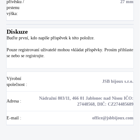
přívěsku /
27 mm
prstenu
výška
:
Diskuze
Buďte první, kdo napíše příspěvek k této položce.
Pouze registrovaní uživatelé mohou vkládat příspěvky. Prosím
přihlaste
se
nebo se
registrujte
.
Výrobní
JSB bijoux s.r.o.
společnost
:
Nádražní 803/11, 466 01 Jablonec nad Nisou IČO:
Adresa
:
27448568, DIČ: CZ274485689
E-mail
:
office@jsbbijoux.com