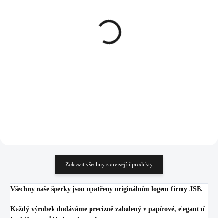
SKLADEM
SKLADEM
(>5 KS)
(>5 KS)
Stříbrný náhrdelník s
Pozlacené stříbrné
ručně mačkaným
náušnice kruhy 20 mm s
kamenem tvaru úzké
Kubickými zirkony
kapky Crystal Ag (Stříbro
Crystal (Stříbro 925/1000)
968 Kč
1 665 Kč
925/1000)
800 Kč bez DPH
1 376,03 Kč bez DPH
Do košíku
Do košíku
Zobrazit všechny související produkty
Všechny naše šperky jsou opatřeny originálním logem firmy JSB.
Každý výrobek dodáváme precizně zabalený v papírové, elegantní