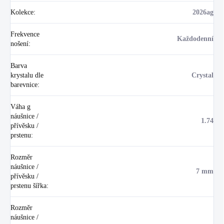
Kolekce
:
2026ag
Frekvence
Každodenní
nošení
:
Barva
krystalu dle
Crystal
barevnice
:
Váha g
náušnice /
1.74
přívěsku /
prstenu
:
Rozměr
náušnice /
7 mm
přívěsku /
prstenu šířka
:
Rozměr
náušnice /