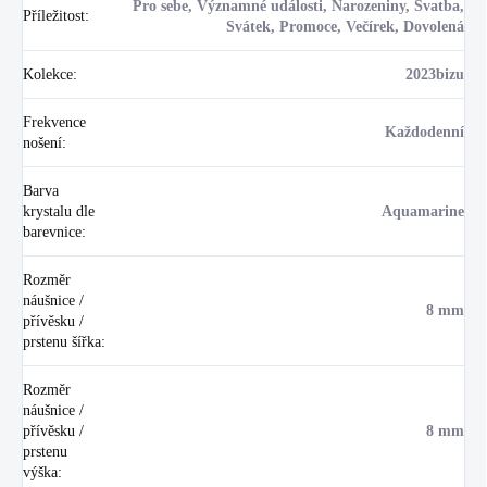
Pro sebe, Významné události, Narozeniny, Svatba,
Příležitost
:
Svátek, Promoce, Večírek, Dovolená
Kolekce
:
2023bizu
Frekvence
Každodenní
nošení
:
Barva
krystalu dle
Aquamarine
barevnice
:
Rozměr
náušnice /
8 mm
přívěsku /
prstenu šířka
:
Rozměr
náušnice /
přívěsku /
8 mm
prstenu
výška
: