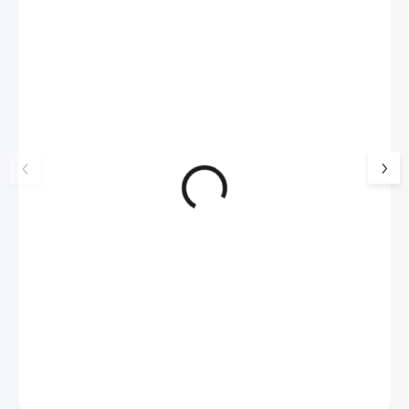
NOVINKA
17405
🇨🇿 ČESKÁ VÝROBA
Luxusní dárková krabička na
Šperkovnice malá b
šperky JSB - šedá
399 Kč
330 Kč bez DPH
99 Kč
SKLADEM
(>5 KS)
82 Kč bez DPH
Do košíku
Do košíku