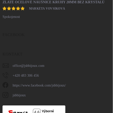
ZLATÉ OCELOVÉ NÁUŠNICE KRUHY 20MM BEZ KRYSTALŮ
MARKÉTA VOVSÍKOVÁ
Spokojenost
FACEBOOK
KONTAKT
office
@
jsbbijoux.com
+420 483 306 456
https://www.facebook.com/jsbbijoux/
jsbbijoux