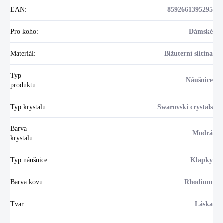
EAN
:
8592661395295
Pro koho
:
Dámské
Materiál
:
Bižuterní slitina
Typ
Náušnice
produktu
:
Typ krystalu
:
Swarovski crystals
Barva
Modrá
krystalu
:
Typ náušnice
:
Klapky
Barva kovu
:
Rhodium
Tvar
:
Láska