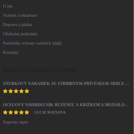
O nás
Vrácení a reklamace
Doprava a platba
Obchodní podmínky
Podmínky ochrany osobních údajů
Kontakty
POSLEDNÍ HODNOCENÍ ŠPERKŮ
ŠŇŮRKOVÝ NÁRAMEK SE STŘÍBRNÝM PŘÍVĚSKEM SRDCE A KRYSTALY SWAROVSKI CRYSTAL (STŘÍBRO 925/1000)
OCELOVÝ NÁHRDELNÍK RŮŽENEC S KŘÍŽKEM A MEDAILONEM
LUCIE MATLOVA
Naprosto super