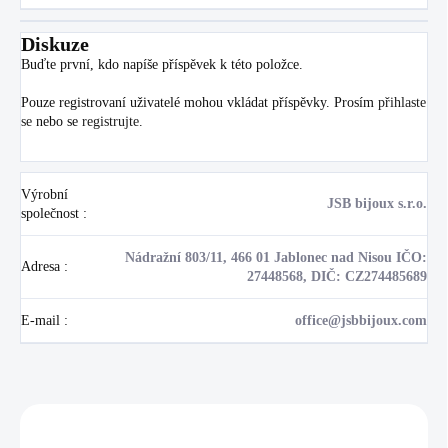
Diskuze
Buďte první, kdo napíše příspěvek k této položce.
Pouze registrovaní uživatelé mohou vkládat příspěvky. Prosím
přihlaste
se
nebo se
registrujte
.
Výrobní
JSB bijoux s.r.o.
společnost
:
Nádražní 803/11, 466 01 Jablonec nad Nisou IČO:
Adresa
:
27448568, DIČ: CZ274485689
E-mail
:
office@jsbbijoux.com
Zákazníci také nakoupili