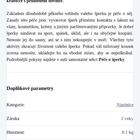
krabičce s průhledem dovnitř.
Základem dlouhodobě pěkného vzhledu vašeho šperku je péče o něj.
Zásady této péče jsou: vyvarovat šperk přímému kontaktu s lakem na
vlasy, kosmetikou, krémy a jinými parfémovanými přípravky. Je dobré
šperky sundávat na sport, spánek, úklid, ale i na obyčejné koupání.
Nenoste jej do sauny, ani se s ním nekoupejte v moři. Všechny tyto
aktivity zkracují životnost vašeho šperku. Pokud váš milovaný kousek
zrovna nenosíte, ukládejte ho na vhodné místo, aby se nepoškrábal.
Podrobnější pokyny najdete v naší samostatné sekci
Péče o šperky
.
Doplňkové parametry
Kategorie
:
Náušnice
Záruka
:
2 roky
Hmotnost
:
0.1 kg