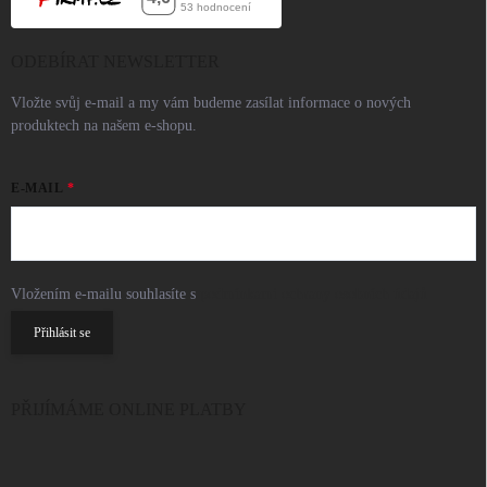
ODEBÍRAT NEWSLETTER
Vložte svůj e-mail a my vám budeme zasílat informace o nových
produktech na našem e-shopu.
E-MAIL
Vložením e-mailu souhlasíte s
podmínkami ochrany osobních údajů
Přihlásit se
PŘIJÍMÁME ONLINE PLATBY