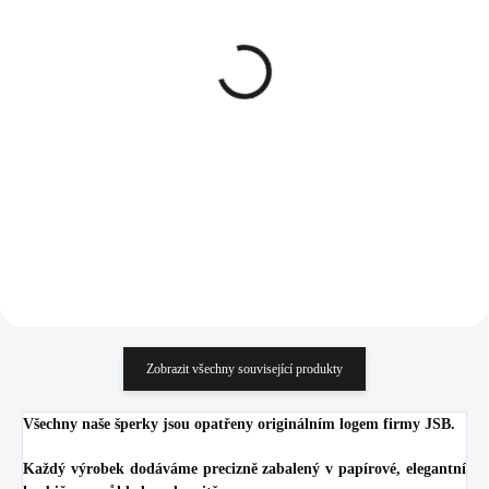
SKLADEM
SKLADEM
(>5 KS)
(>5 KS)
Náušnice klapky z
Náušnice klapky z
bižuterní slitiny s malým
bižuterní slitiny s malým
krystalem tvaru srdce
krystalem tvaru srdce
Swarovski Light Rose
Swarovski Crystal
387 Kč
387 Kč
319,83 Kč bez DPH
319,83 Kč bez DPH
Do košíku
Do košíku
Zobrazit všechny související produkty
Všechny naše šperky jsou opatřeny originálním logem firmy JSB.
Každý výrobek dodáváme precizně zabalený v papírové, elegantní