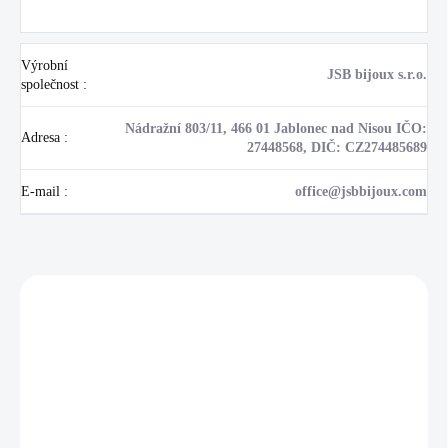
Výrobní
JSB bijoux s.r.o.
společnost
:
Nádražní 803/11, 466 01 Jablonec nad Nisou IČO:
Adresa
:
27448568, DIČ: CZ274485689
E-mail
:
office@jsbbijoux.com
Zákazníci také nakoupili
NOVINKA
17405
🇨🇿 ČESKÁ VÝROBA