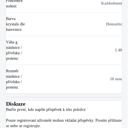
Frekvence
Každodenní
nošení
:
Barva
krystalu dle
Hematite
barevnice
:
Váha g
náušnice /
1.48
přívěsku /
prstenu
:
Rozměr
náušnice /
10 mm
přívěsku /
prstenu
:
Diskuze
Buďte první, kdo napíše příspěvek k této položce.
Pouze registrovaní uživatelé mohou vkládat příspěvky. Prosím
přihlaste
se
nebo se
registrujte
.