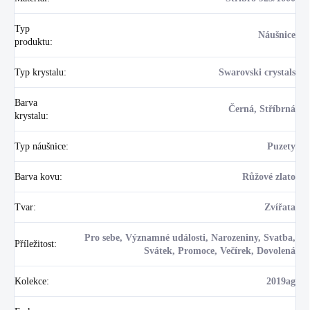
Typ
Náušnice
produktu
:
Typ krystalu
:
Swarovski crystals
Barva
Černá, Stříbrná
krystalu
:
Typ náušnice
:
Puzety
Barva kovu
:
Růžové zlato
Tvar
:
Zvířata
Pro sebe, Významné události, Narozeniny, Svatba,
Příležitost
:
Svátek, Promoce, Večírek, Dovolená
Kolekce
:
2019ag