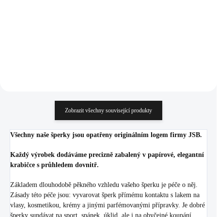
kapky Light Rose Ag
1 087 Kč
1 670 Kč
(Stříbro 925/1000)
898,35 Kč bez DPH
1 380,17 Kč bez DPH
Do košíku
Do košíku
Zobrazit všechny související produkty
Všechny naše šperky jsou opatřeny originálním logem firmy JSB.
Každý výrobek dodáváme precizně zabalený v papírové, elegantní
krabičce s průhledem dovnitř.
Základem dlouhodobě pěkného vzhledu vašeho šperku je péče o něj.
Zásady této péče jsou: vyvarovat šperk přímému kontaktu s lakem na
vlasy, kosmetikou, krémy a jinými parfémovanými přípravky. Je dobré
šperky sundávat na sport, spánek, úklid, ale i na obyčejné koupání.