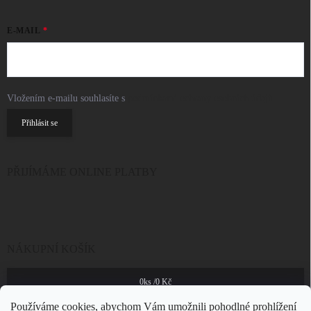
E-MAIL
Vložením e-mailu souhlasíte s
podmínkami ochrany osobních údajů
Přihlásit se
PŘIJÍMÁME ONLINE PLATBY
NÁKUPNÍ KOŠÍK
0
ks /
0 Kč
Používáme cookies, abychom Vám umožnili pohodlné prohlížení