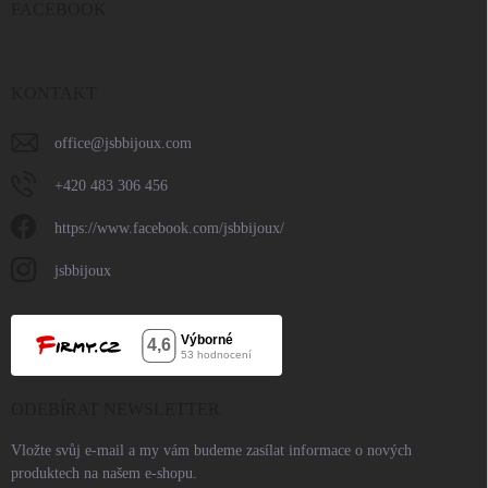
FACEBOOK
KONTAKT
office
@
jsbbijoux.com
+420 483 306 456
https://www.facebook.com/jsbbijoux/
jsbbijoux
ODEBÍRAT NEWSLETTER
Vložte svůj e-mail a my vám budeme zasílat informace o nových
produktech na našem e-shopu.