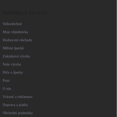
a
t
í
INFORMACE PRO VÁS
Velkoobchod
Moje objednávka
Hodnocení obchodu
Měření šperků
Zakázková výroba
Naše výroba
Péče o šperky
Punc
O nás
Vrácení a reklamace
Doprava a platba
Obchodní podmínky