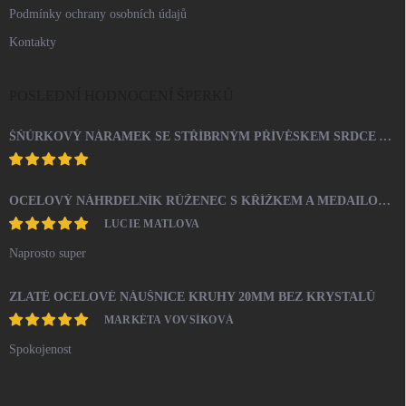
Podmínky ochrany osobních údajů
Kontakty
POSLEDNÍ HODNOCENÍ ŠPERKŮ
ŠŇŮRKOVÝ NÁRAMEK SE STŘÍBRNÝM PŘÍVĚSKEM SRDCE A KRYSTALY SWAROVSKI CRYSTAL (STŘÍBRO 925/1000)
OCELOVÝ NÁHRDELNÍK RŮŽENEC S KŘÍŽKEM A MEDAILONEM
LUCIE MATLOVA
Naprosto super
ZLATÉ OCELOVÉ NÁUŠNICE KRUHY 20MM BEZ KRYSTALŮ
MARKÉTA VOVSÍKOVÁ
Spokojenost