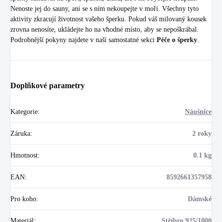
Nenoste jej do sauny, ani se s ním nekoupejte v moři. Všechny tyto
aktivity zkracují životnost vašeho šperku. Pokud váš milovaný kousek
zrovna nenosíte, ukládejte ho na vhodné místo, aby se nepoškrábal.
Podrobnější pokyny najdete v naší samostatné sekci
Péče o šperky
.
Doplňkové parametry
Kategorie
:
Náušnice
Záruka
:
2 roky
Hmotnost
:
0.1 kg
EAN
:
8592661357958
Pro koho
:
Dámské
Materiál
:
Stříbro 925/1000