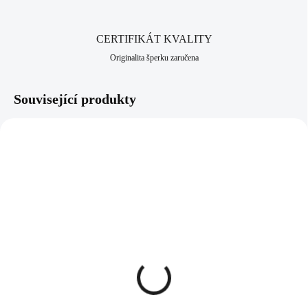
CERTIFIKÁT KVALITY
Originalita šperku zaručena
Související produkty
NOVINKA
NOVINKA
92400678
92400682LTROAG
SKLADEM
SKLADEM
(>5 KS)
(>5 KS)
Stříbrné dětské náušnice
Stříbrné náušnice klapky s
klapky tučňák (Stříbro
ručně mačkaným
925/1000)
kamenem tvaru úzké