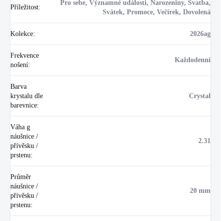
Pro sebe, Významné události, Narozeniny, Svatba,
Příležitost
:
Svátek, Promoce, Večírek, Dovolená
Kolekce
:
2026ag
Frekvence
Každodenní
nošení
:
Barva
krystalu dle
Crystal
barevnice
:
Váha g
náušnice /
2.31
přívěsku /
prstenu
:
Průměr
náušnice /
20 mm
přívěsku /
prstenu
: