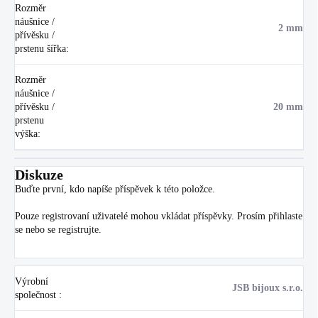
Rozměr
náušnice /
2 mm
přívěsku /
prstenu šířka
:
Rozměr
náušnice /
přívěsku /
20 mm
prstenu
výška
:
Diskuze
Buďte první, kdo napíše příspěvek k této položce.
Pouze registrovaní uživatelé mohou vkládat příspěvky. Prosím
přihlaste
se
nebo se
registrujte
.
Výrobní
JSB bijoux s.r.o.
společnost
: