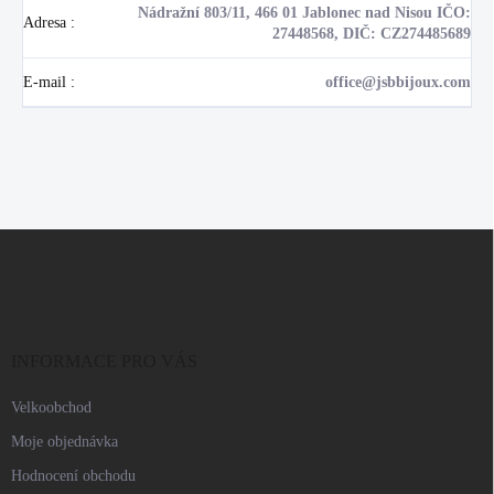
Nádražní 803/11, 466 01 Jablonec nad Nisou IČO:
Adresa
:
27448568, DIČ: CZ274485689
E-mail
:
office@jsbbijoux.com
Z
á
p
a
t
í
INFORMACE PRO VÁS
Velkoobchod
Moje objednávka
Hodnocení obchodu