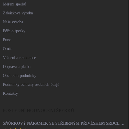
Měření šperků
Zakázková výroba
Naše výroba
Péče o šperky
Punc
O nás
Vrácení a reklamace
Doprava a platba
Obchodní podmínky
Podmínky ochrany osobních údajů
Kontakty
POSLEDNÍ HODNOCENÍ ŠPERKŮ
ŠŇŮRKOVÝ NÁRAMEK SE STŘÍBRNÝM PŘÍVĚSKEM SRDCE A KRYSTALY SWAROVSKI CRYSTAL (STŘÍBRO 925/1000)