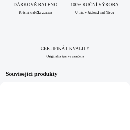
bižuterní historii.
DÁRKOVĚ BALENO
100% RUČNÍ VÝROBA
Krásná krabička zdarma
U nás, v Jablonci nad Nisou
CERTIFIKÁT KVALITY
Originalita šperku zaručena
Související produkty
NOVINKA
NOVINKA
92400657GCR
61410352GCR