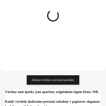
SKLADEM
SKLADEM
(>5 KS)
(>5 KS)
Pozlacené stříbrné
Zlaté ocelové náušnice
náušnice kruhy 20 mm s
puzety čtyři spojené kruhy
Kubickými zirkony
s krystaly Swarovski
Crystal (Stříbro 925/1000)
Crystal
1 665 Kč
1 169 Kč
1 376,03 Kč bez DPH
966,12 Kč bez DPH
Do košíku
Do košíku
Zobrazit všechny související produkty
Všechny naše šperky jsou opatřeny originálním logem firmy JSB.
Každý výrobek dodáváme precizně zabalený v papírové, elegantní