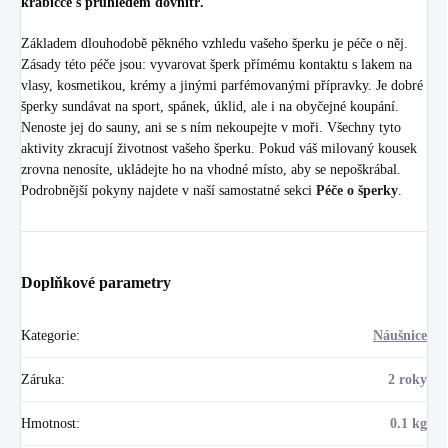
krabičce s průhledem dovnitř.
Základem dlouhodobě pěkného vzhledu vašeho šperku je péče o něj.
Zásady této péče jsou: vyvarovat šperk přímému kontaktu s lakem na
vlasy, kosmetikou, krémy a jinými parfémovanými přípravky. Je dobré
šperky sundávat na sport, spánek, úklid, ale i na obyčejné koupání.
Nenoste jej do sauny, ani se s ním nekoupejte v moři. Všechny tyto
aktivity zkracují životnost vašeho šperku. Pokud váš milovaný kousek
zrovna nenosíte, ukládejte ho na vhodné místo, aby se nepoškrábal.
Podrobnější pokyny najdete v naší samostatné sekci
Péče o šperky
.
Doplňkové parametry
Kategorie
:
Náušnice
Záruka
:
2 roky
Hmotnost
:
0.1 kg