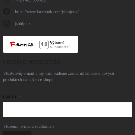
+420 483 306 456
https://www.facebook.com/jsbbijoux/
jsbbijoux
ODEBÍRAT NEWSLETTER
Vložte svůj e-mail a my vám budeme zasílat informace o nových
produktech na našem e-shopu.
E-MAIL
Vložením e-mailu souhlasíte s
podmínkami ochrany osobních údajů