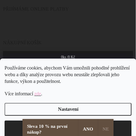
PŘIJÍMÁME ONLINE PLATBY
NÁKUPNÍ KOŠÍK
0
ks /
0 Kč
Používáme cookies, abychom Vám umožnili pohodlné prohlížení
webu a díky analýze provozu webu neustále zlepšovali jeho
funkce, výkon a použitelnost.
Více informací
zde
.
Nastavení
Sleva 10 % na první
Copyright 2026
JSB Bijoux s.r.o.
. Všechna práva vyhrazena.
Souhlasím
ANO
NE
nákup?
Vytvořil Shoptet