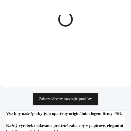
SKLADEM
SKLADEM
(>5 KS)
(>5 KS)
Stříbrné náušnice puzety
Stříbrné náušnice puzety s
plná kytička s krystalem
ručně mačkaným
Swarovski Crystal
kamenem tvaru srdce
(Stříbro 925/1000)
Chrysolite Opal (Stříbro
1 070 Kč
1 331 Kč
925/1000)
884,30 Kč bez DPH
1 100 Kč bez DPH
Do košíku
Do košíku
Zobrazit všechny související produkty
Všechny naše šperky jsou opatřeny originálním logem firmy JSB.
Každý výrobek dodáváme precizně zabalený v papírové, elegantní