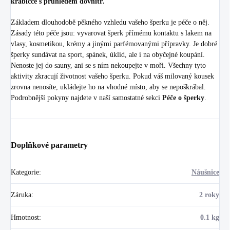
krabičce s průhledem dovnitř.
Základem dlouhodobě pěkného vzhledu vašeho šperku je péče o něj.
Zásady této péče jsou: vyvarovat šperk přímému kontaktu s lakem na
vlasy, kosmetikou, krémy a jinými parfémovanými přípravky. Je dobré
šperky sundávat na sport, spánek, úklid, ale i na obyčejné koupání.
Nenoste jej do sauny, ani se s ním nekoupejte v moři. Všechny tyto
aktivity zkracují životnost vašeho šperku. Pokud váš milovaný kousek
zrovna nenosíte, ukládejte ho na vhodné místo, aby se nepoškrábal.
Podrobnější pokyny najdete v naší samostatné sekci
Péče o šperky
.
Doplňkové parametry
Kategorie
:
Náušnice
Záruka
:
2 roky
Hmotnost
:
0.1 kg