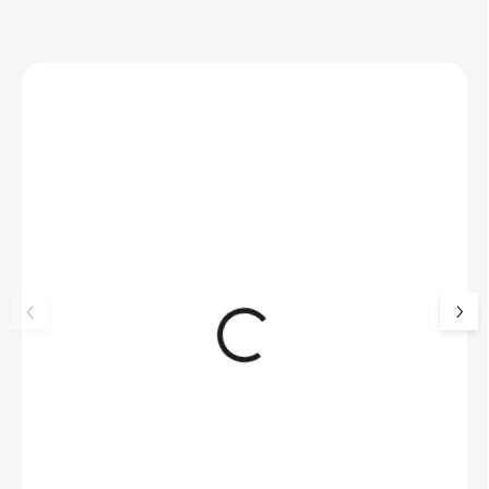
Zákazníci také nakoupili
NOVINKA
17405
🇨🇿 ČESKÁ VÝROBA
Luxusní dárková krabička na
Šperkovnice malá b
šperky JSB - šedá
399 Kč
330 Kč bez DPH
99 Kč
SKLADEM
(>5 KS)
82 Kč bez DPH