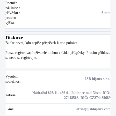
Rozměr
náušnice /
přívěsku /
6 mm
prstenu
výška
:
Diskuze
Buďte první, kdo napíše příspěvek k této položce.
Pouze registrovaní uživatelé mohou vkládat příspěvky. Prosím
přihlaste
se
nebo se
registrujte
.
Výrobní
JSB bijoux s.r.o.
společnost
:
Nádražní 803/11, 466 01 Jablonec nad Nisou IČO:
Adresa
:
27448568, DIČ: CZ274485689
E-mail
:
office@jsbbijoux.com