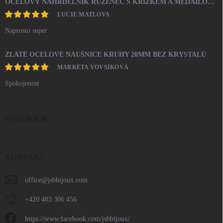
OCELOVÝ NÁHRDELNÍK RŮŽENEC S KŘÍŽKEM A MEDAILONEM
LUCIE MATLOVA
Naprosto super
ZLATÉ OCELOVÉ NÁUŠNICE KRUHY 20MM BEZ KRYSTALŮ
MARKÉTA VOVSÍKOVÁ
Spokojenost
FACEBOOK
KONTAKT
office
@
jsbbijoux.com
+420 483 306 456
https://www.facebook.com/jsbbijoux/