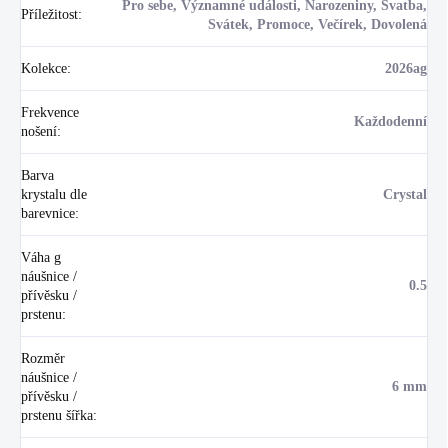
Pro sebe, Významné události, Narozeniny, Svatba,
Příležitost
:
Svátek, Promoce, Večírek, Dovolená
Kolekce
:
2026ag
Frekvence
Každodenní
nošení
:
Barva
krystalu dle
Crystal
barevnice
:
Váha g
náušnice /
0.5
přívěsku /
prstenu
:
Rozměr
náušnice /
6 mm
přívěsku /
prstenu šířka
: