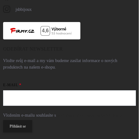
jsbbijoux
ODEBÍRAT NEWSLETTER
Vložte svůj e-mail a my vám budeme zasílat informace o nových
produktech na našem e-shopu.
E-MAIL
Vložením e-mailu souhlasíte s
podmínkami ochrany osobních údajů
Přihlásit se