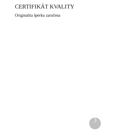
ských hor, ve městě Jablonec nad Nisou, které má
CERTIFIKÁT KVALITY
rní historii.
Originalita šperku zaručena
NOVINKA
668G
92400682AQAG
DEM
SKLADEM
5 KS)
(>5 KS)
Další
Stříbrné náušnice klapky s
produkt
ručně mačkaným