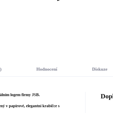
rovski Australian
krouceným efektem
dow velký (Stříbro
(Stříbro 925/1000)
245 Kč
1 885 Kč
/1000)
28,93 Kč bez DPH
1 557,85 Kč bez DPH
Do košíku
Do košíku
)
Hodnocení
Diskuze
nálním logem firmy JSB.
Dop
ý v papírové, elegantní krabičce s