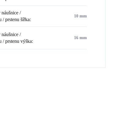
náušnice /
10 mm
 / prstenu šířka
:
náušnice /
16 mm
u / prstenu výška
:
💎 RUČNÍ PRÁCE
💎 RUČNÍ PRÁ
XGR
92400081CR
🇨🇿 ČESKÁ VÝROBA
🇨🇿 ČESKÁ V