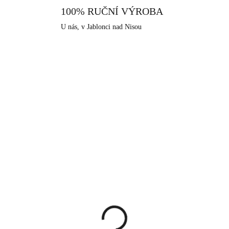
tento vyroben v srdci Jizer
100% RUČNÍ VÝROBA
dlouhodobou šperkařskou a bižute
U nás, v Jablonci nad Nisou
NOVINKA
92700025AUST
92400
SKLADEM
SKLA
(>5 KS)
(>
íbrný prsten s kulatým
Pozlacené stříbrné
lem a krystaly
náušnice kruhy s