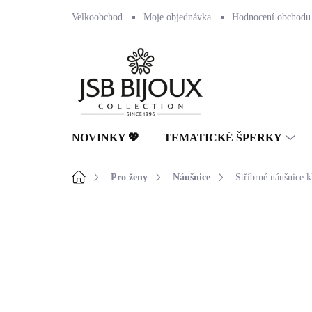
Přejít
Velkoobchod
Moje objednávka
Hodnocení obchodu
na
obsah
NOVINKY 💖
TEMATICKÉ ŠPERKY
Domů
Pro ženy
Náušnice
Stříbrné náušnice 
Neohodnoceno
Podrobnosti hodnocení
🇨🇿 ČESKÁ VÝROBA
💎 RUČNÍ PRÁCE