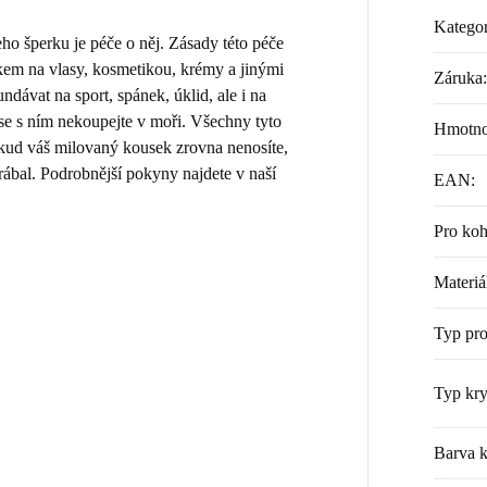
Kategor
 šperku je péče o něj. Zásady této péče
kem na vlasy, kosmetikou, krémy a jinými
Záruka
:
dávat na sport, spánek, úklid, ale i na
 se s ním nekoupejte v moři. Všechny tyto
Hmotno
Pokud váš milovaný kousek zrovna nenosíte,
rábal. Podrobnější pokyny najdete v naší
EAN
:
Pro ko
Materiá
Typ pr
Typ kry
Barva k