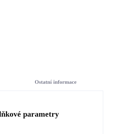
kamenem tvaru úzké
kapky Aquamarine Ag
1 670 Kč
(Stříbro 925/1000)
1 380,17 Kč bez DPH
Do košíku
Ostatní informace
lňkové parametry