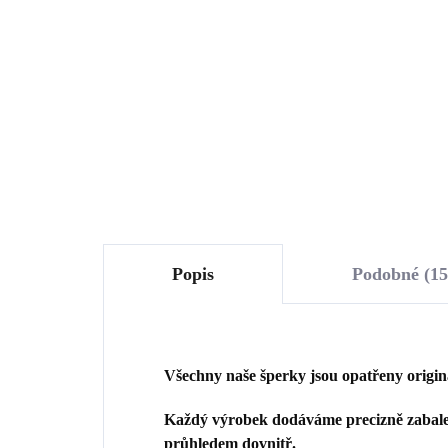
Swarovski Australian
Swa
Shadow velký (Stříbro
Sha
1 243 Kč
1 
925/1000)
925
1 027,27 Kč bez DPH
1 0
Do košíku
Popis
Podobné (15
Všechny naše šperky jsou opatřeny origi
Každý výrobek dodáváme precizně zabalen
průhledem dovnitř.