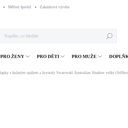
Měření šperků
Zakázková výroba
Naše výroba
Péče o šperk
Hledat
PRO ŽENY
PRO DĚTI
PRO MUŽE
DOPLŇ
klapky s kulatým opálem a krystaly Swarovski Australian Shadow velké (Stříbr
1 633 Kč
1 349,59 Kč bez DPH
Měrná
SKLADEM
(>5 KS)