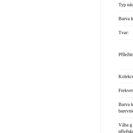
Typ náu
Barva 
Tvar
:
Příležit
Kolekc
Frekven
Barva k
barevni
Váha g 
přívěsk