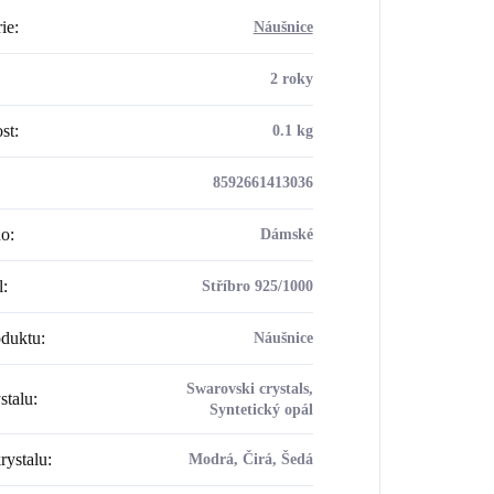
ie
:
Náušnice
2 roky
st
:
0.1 kg
8592661413036
ho
:
Dámské
l
:
Stříbro 925/1000
oduktu
:
Náušnice
Swarovski crystals,
stalu
:
Syntetický opál
rystalu
:
Modrá, Čirá, Šedá