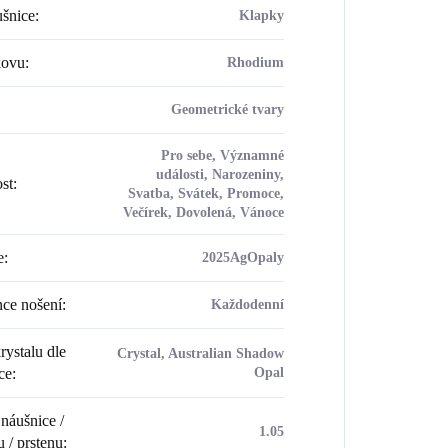
šnice
:
Klapky
kovu
:
Rhodium
Geometrické tvary
Pro sebe, Významné
události, Narozeniny,
ost
:
Svatba, Svátek, Promoce,
Večírek, Dovolená, Vánoce
e
:
2025AgOpaly
ce nošení
:
Každodenní
rystalu dle
Crystal, Australian Shadow
ce
:
Opal
náušnice /
1.05
u / prstenu
: