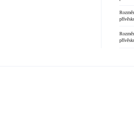
Rozměr 
přívěsku
Rozměr 
přívěsk
Zákazníci také nakoupili
💎 RUČNÍ PRÁCE
20369
92700025MI
🇨🇿 ČESKÁ VÝROBA