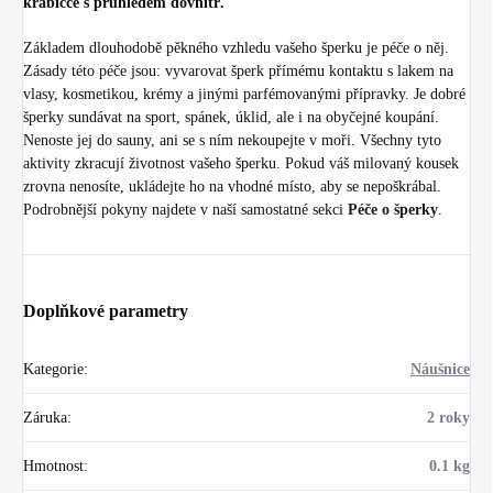
krabičce s průhledem dovnitř.
Základem dlouhodobě pěkného vzhledu vašeho šperku je péče o něj.
Zásady této péče jsou: vyvarovat šperk přímému kontaktu s lakem na
vlasy, kosmetikou, krémy a jinými parfémovanými přípravky. Je dobré
šperky sundávat na sport, spánek, úklid, ale i na obyčejné koupání.
Nenoste jej do sauny, ani se s ním nekoupejte v moři. Všechny tyto
aktivity zkracují životnost vašeho šperku. Pokud váš milovaný kousek
zrovna nenosíte, ukládejte ho na vhodné místo, aby se nepoškrábal.
Podrobnější pokyny najdete v naší samostatné sekci
Péče o šperky
.
Doplňkové parametry
Kategorie
:
Náušnice
Záruka
:
2 roky
Hmotnost
:
0.1 kg