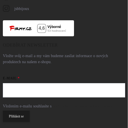
jsbbijoux
ODEBÍRAT NEWSLETTER
Vložte svůj e-mail a my vám budeme zasílat informace o nových
produktech na našem e-shopu.
E-MAIL
Vložením e-mailu souhlasíte s
podmínkami ochrany osobních údajů
Přihlásit se