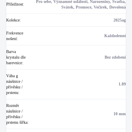
Pro sebe, Významné události, Narozeniny, Svatba,
Příležitost
:
Svátek, Promoce, Večírek, Dovolená
Kolekce
:
2025ag
Frekvence
Každodenní
nošení
:
Barva
krystalu dle
Bez zdobení
barevnice
:
Váha g
náušnice /
1.89
přívěsku /
prstenu
:
Rozměr
náušnice /
10 mm
přívěsku /
prstenu šířka
: