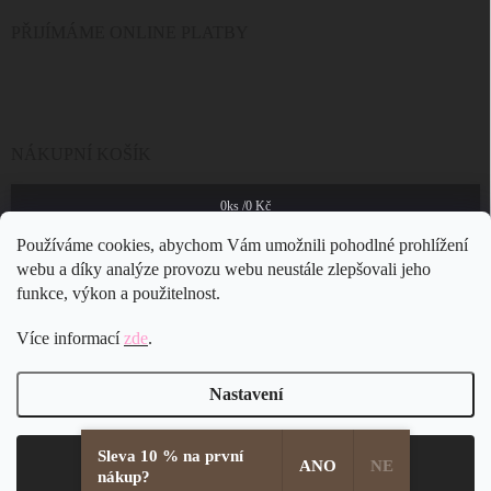
PŘIJÍMÁME ONLINE PLATBY
NÁKUPNÍ KOŠÍK
0
ks /
0 Kč
Používáme cookies, abychom Vám umožnili pohodlné prohlížení
webu a díky analýze provozu webu neustále zlepšovali jeho
funkce, výkon a použitelnost.
Více informací
zde
.
Nastavení
Sleva 10 % na první
Copyright 2026
JSB Bijoux s.r.o.
. Všechna práva vyhrazena.
Souhlasím
ANO
NE
nákup?
Vytvořil Shoptet