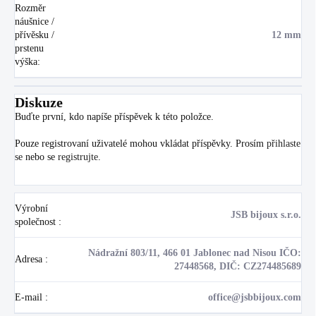
Rozměr
náušnice /
přívěsku /
12 mm
prstenu
výška
:
Diskuze
Buďte první, kdo napíše příspěvek k této položce.
Pouze registrovaní uživatelé mohou vkládat příspěvky. Prosím
přihlaste
se
nebo se
registrujte
.
Výrobní
JSB bijoux s.r.o.
společnost
:
Nádražní 803/11, 466 01 Jablonec nad Nisou IČO:
Adresa
:
27448568, DIČ: CZ274485689
E-mail
:
office@jsbbijoux.com