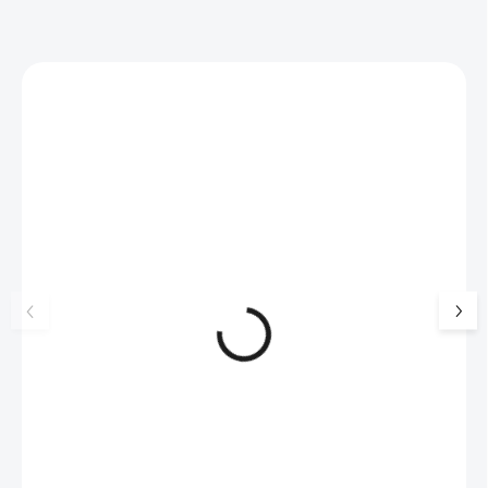
Zákazníci také nakoupili
NOVINKA
17405
🇨🇿 ČESKÁ VÝROBA
Luxusní dárková krabička na
Šperkovnice malá b
šperky JSB - šedá
399 Kč
330 Kč bez DPH
99 Kč
SKLADEM
(>5 KS)
82 Kč bez DPH