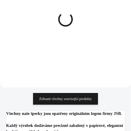
SKLADEM
SKLADEM
(>5 KS)
(>5 KS)
Stříbrné náušnice klapky s
Náušnice puzety z
ručně mačkaným
bižuterní slitiny šnečci se
kamenem tvaru úzké
zlatým smaltem
kapky Light Sapphire Ag
1 670 Kč
426 Kč
(Stříbro 925/1000)
1 380,17 Kč bez DPH
352,07 Kč bez DPH
Do košíku
Do košíku
Zobrazit všechny související produkty
Všechny naše šperky jsou opatřeny originálním logem firmy JSB.
Každý výrobek dodáváme precizně zabalený v papírové, elegantní