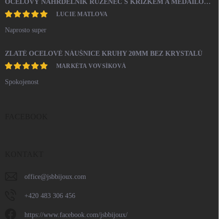
OCELOVÝ NÁHRDELNÍK RŮŽENEC S KŘÍŽKEM A MEDAILONEM
LUCIE MATLOVA
Naprosto super
ZLATÉ OCELOVÉ NÁUŠNICE KRUHY 20MM BEZ KRYSTALŮ
MARKÉTA VOVSÍKOVÁ
Spokojenost
FACEBOOK
KONTAKT
office
@
jsbbijoux.com
+420 483 306 456
https://www.facebook.com/jsbbijoux/