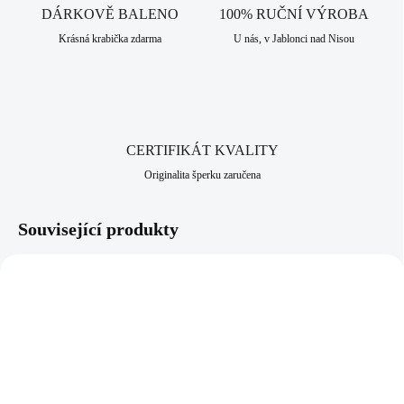
DÁRKOVĚ BALENO
100% RUČNÍ VÝROBA
Krásná krabička zdarma
U nás, v Jablonci nad Nisou
CERTIFIKÁT KVALITY
Originalita šperku zaručena
Související produkty
NOVINKA
NOVINKA
92400682LTSAPAG
61410372