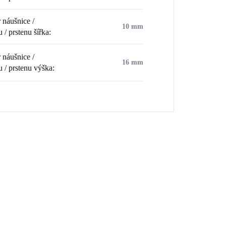
náušnice /
10 mm
 / prstenu šířka
:
náušnice /
16 mm
u / prstenu výška
:
💎 RUČNÍ PRÁCE
💎 RUČNÍ PRÁ
1CR
92400599CR
🇨🇿 ČESKÁ VÝROBA
🇨🇿 ČESKÁ V