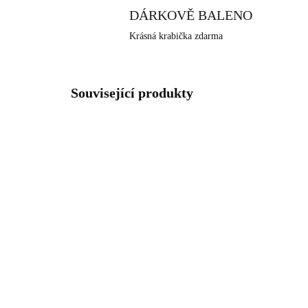
DÁRKOVĚ BALENO
Krásná krabička zdarma
Související produkty
NOVINKA
NOVIN
92400025GWH
SKLADEM
(>5 KS)
Pozlacené stříbrné
Stř
náušnice klapky s kulatým
kul