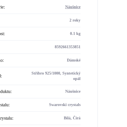
ie
:
Náušnice
2 roky
st
:
0.1 kg
8592661353851
ho
:
Dámské
Stříbro 925/1000, Syntetický
l
:
opál
oduktu
:
Náušnice
stalu
:
Swarovski crystals
rystalu
:
Bílá, Čirá