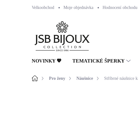
Přejít
Velkoobchod
Moje objednávka
Hodnocení obchodu
na
obsah
NOVINKY 💖
TEMATICKÉ ŠPERKY
Domů
Pro ženy
Náušnice
Stříbrné náušnice 
1 hodnocení
Podrobnosti hodnocení
NOVINKA
🇨🇿 ČESKÁ VÝROBA
💎 RUČNÍ PRÁCE