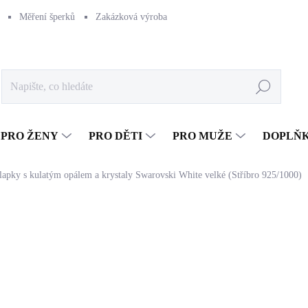
Měření šperků
Zakázková výroba
Naše výroba
Péče o šperk
Hledat
PRO ŽENY
PRO DĚTI
PRO MUŽE
DOPLŇ
klapky s kulatým opálem a krystaly Swarovski White velké (Stříbro 925/1000)
1 633 Kč
1 349,59 Kč bez DPH
Měrná
SKLADEM
(>5 KS)