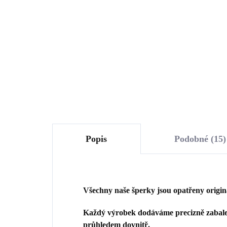
opálem a krystaly
Swa
Swarovski White velké
(St
1 633 Kč
2 
(Stříbro 925/1000)
1 349,59 Kč bez DPH
1 8
Do košíku
Popis
Podobné (15)
Všechny naše šperky jsou opatřeny origi
Každý výrobek dodáváme precizně zabalen
průhledem dovnitř.