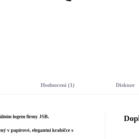
rovski White velký
Swarovski Dark Blue
říbro 925/1000)
velké (Stříbro 925/1000
287 Kč
1 633 Kč
90,08 Kč bez DPH
1 349,59 Kč bez DPH
Do košíku
Do košíku
Hodnocení (1)
Diskuze
nálním logem firmy JSB.
Dop
ý v papírové, elegantní krabičce s