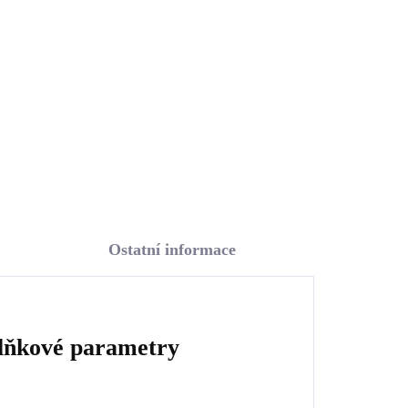
opálem a krystaly
)
Swarovski Dark Blue
1 633 Kč
velké (Stříbro 925/1000)
1 349,59 Kč bez DPH
Do košíku
Ostatní informace
lňkové parametry