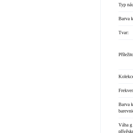
Typ náu
Barva 
Tvar
:
Příležit
Kolekc
Frekven
Barva k
barevni
Váha g 
přívěsk