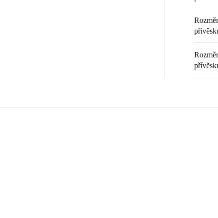
Rozměr 
přívěsku
Rozměr 
přívěsk
Zákazníci také nakoupili
💎 RUČNÍ PRÁCE
20369
9240008
🇨🇿 ČESKÁ VÝROBA