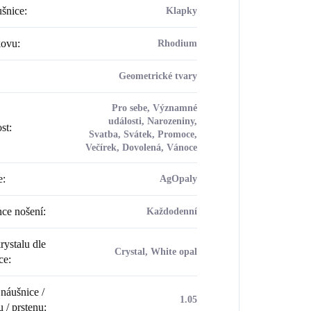
šnice
:
Klapky
kovu
:
Rhodium
Geometrické tvary
Pro sebe, Významné
události, Narozeniny,
ost
:
Svatba, Svátek, Promoce,
Večírek, Dovolená, Vánoce
e
:
AgOpaly
ce nošení
:
Každodenní
rystalu dle
Crystal, White opal
ce
:
náušnice /
1.05
u / prstenu
: