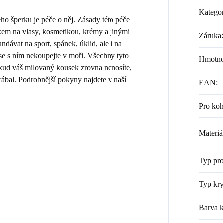
Kategor
 šperku je péče o něj. Zásady této péče
kem na vlasy, kosmetikou, krémy a jinými
Záruka
:
dávat na sport, spánek, úklid, ale i na
 se s ním nekoupejte v moři. Všechny tyto
Hmotno
Pokud váš milovaný kousek zrovna nenosíte,
rábal. Podrobnější pokyny najdete v naší
EAN
:
Pro ko
Materiá
Typ pr
Typ kry
Barva k