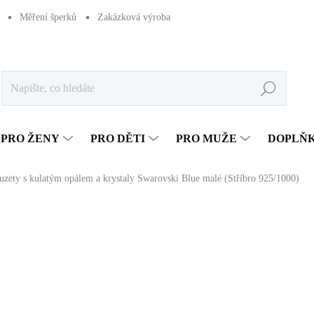
Měření šperků
Zakázková výroba
Naše výroba
Péče o šperk
Hledat
PRO ŽENY
PRO DĚTI
PRO MUŽE
DOPLŇ
puzety s kulatým opálem a krystaly Swarovski Blue malé (Stříbro 925/1000)
1 148 Kč
948,76 Kč bez DPH
Měrná
SKLADEM
(>5 KS)