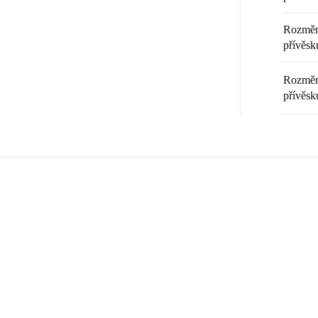
Rozměr 
přívěsku
Rozměr 
přívěsk
Zákazníci také nakoupili
ČNÍ PRÁCE
💎 RUČNÍ PRÁCE
92400530CR
9240059
ČESKÁ VÝROBA
🇨🇿 ČESKÁ VÝROBA