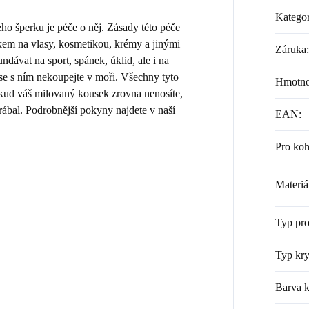
Kategor
 šperku je péče o něj. Zásady této péče
kem na vlasy, kosmetikou, krémy a jinými
Záruka
:
dávat na sport, spánek, úklid, ale i na
 se s ním nekoupejte v moři. Všechny tyto
Hmotno
Pokud váš milovaný kousek zrovna nenosíte,
rábal. Podrobnější pokyny najdete v naší
EAN
:
Pro ko
Materiá
Typ pr
Typ kry
Barva k