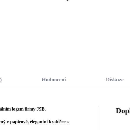
arovski Rose malé
Swarovski Dark Blue m
říbro 925/1000)
(Stříbro 925/1000)
148 Kč
1 148 Kč
,76 Kč bez DPH
948,76 Kč bez DPH
Do košíku
Do košíku
)
Hodnocení
Diskuze
nálním logem firmy JSB.
Dop
ý v papírové, elegantní krabičce s