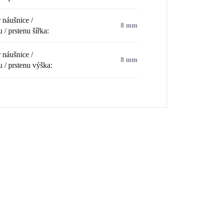
náušnice /
8 mm
 / prstenu šířka
:
náušnice /
8 mm
u / prstenu výška
:
💎 RUČNÍ PRÁ
9CR
20369
🇨🇿 ČESKÁ V