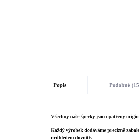
Swarovski White malé
Sw
(Stříbro 925/1000)
(St
1 148 Kč
1 
948,76 Kč bez DPH
948
Do košíku
Popis
Podobné (15
Všechny naše šperky jsou opatřeny origi
Každý výrobek dodáváme precizně zabalen
průhledem dovnitř.