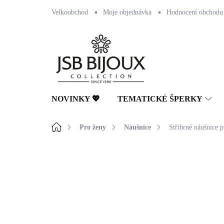
Přejít
Velkoobchod
Moje objednávka
Hodnocení obchodu
na
obsah
NOVINKY 💖
TEMATICKÉ ŠPERKY
Domů
Pro ženy
Náušnice
Stříbrné náušnice 
Neohodnoceno
Podrobnosti hodnocení
NOVINKA
🇨🇿 ČESKÁ VÝROBA
💎 RUČNÍ PRÁCE