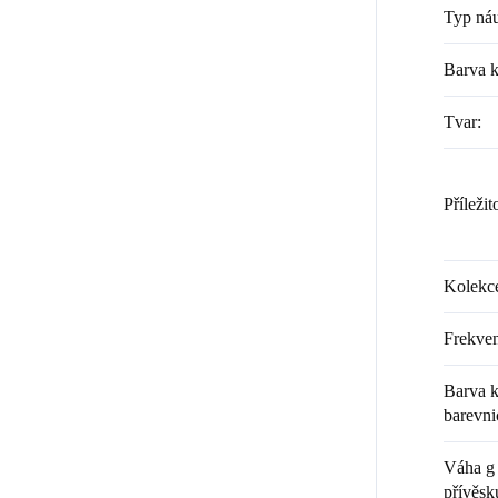
Typ náu
Barva 
Tvar
:
Příležit
Kolekc
Frekven
Barva k
barevni
Váha g 
přívěsk