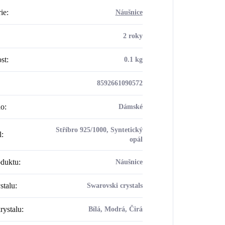
ie
:
Náušnice
2 roky
st
:
0.1 kg
8592661090572
ho
:
Dámské
Stříbro 925/1000, Syntetický
l
:
opál
oduktu
:
Náušnice
stalu
:
Swarovski crystals
rystalu
:
Bílá, Modrá, Čirá