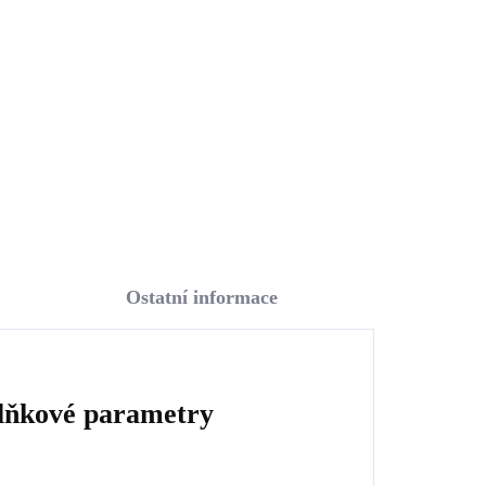
alé
Swarovski Green malé
(Stříbro 925/1000)
1 148 Kč
948,76 Kč bez DPH
Do košíku
Ostatní informace
lňkové parametry