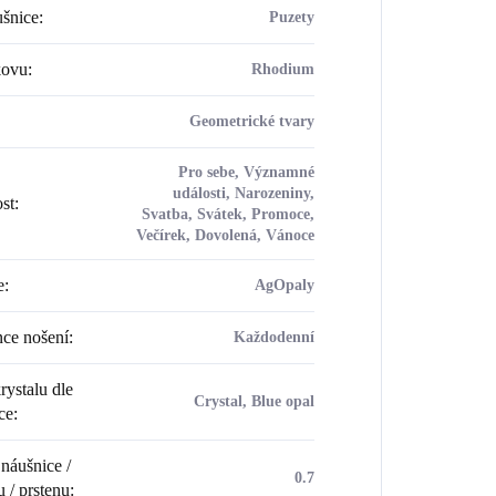
šnice
:
Puzety
kovu
:
Rhodium
Geometrické tvary
Pro sebe, Významné
události, Narozeniny,
ost
:
Svatba, Svátek, Promoce,
Večírek, Dovolená, Vánoce
e
:
AgOpaly
ce nošení
:
Každodenní
rystalu dle
Crystal, Blue opal
ce
:
náušnice /
0.7
u / prstenu
: