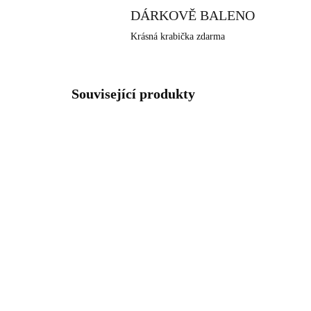
DÁRKOVĚ BALENO
Krásná krabička zdarma
Související produkty
NOVINKA
NOVIN
92400040WH
SKLADEM
(>5 KS)
Stříbrné náušnice puzety s
Stř
kulatým opálem a krystaly
kul