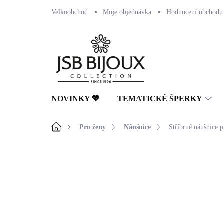
Přejít
Velkoobchod
Moje objednávka
Hodnocení obchodu
na
obsah
NOVINKY 💖
TEMATICKÉ ŠPERKY
Domů
Pro ženy
Náušnice
Stříbrné náušnice 
Neohodnoceno
Podrobnosti hodnocení
NOVINKA
🇨🇿 ČESKÁ VÝROBA
💎 RUČNÍ PRÁCE