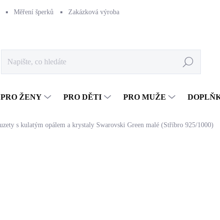
Měření šperků
Zakázková výroba
Naše výroba
Péče o šperk
Hledat
PRO ŽENY
PRO DĚTI
PRO MUŽE
DOPLŇ
puzety s kulatým opálem a krystaly Swarovski Green malé (Stříbro 925/1000)
1 148 Kč
948,76 Kč bez DPH
Měrná
SKLADEM
(>5 KS)