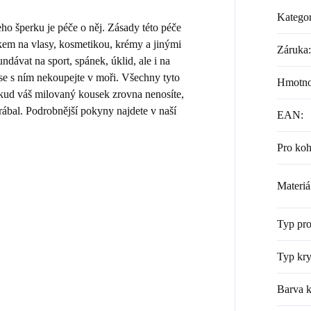
Kategor
 šperku je péče o něj. Zásady této péče
kem na vlasy, kosmetikou, krémy a jinými
Záruka
:
dávat na sport, spánek, úklid, ale i na
 se s ním nekoupejte v moři. Všechny tyto
Hmotno
Pokud váš milovaný kousek zrovna nenosíte,
rábal. Podrobnější pokyny najdete v naší
EAN
:
Pro ko
Materiá
Typ pr
Typ kry
Barva k