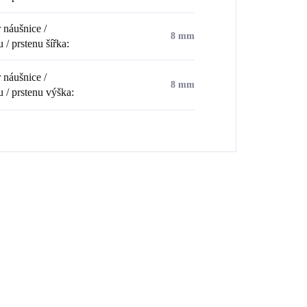
náušnice /
8 mm
 / prstenu šířka
:
náušnice /
8 mm
u / prstenu výška
:
💎 RUČNÍ PRÁCE
💎 RUČNÍ PRÁ
0369
92400081CR
🇨🇿 ČESKÁ VÝROBA
🇨🇿 ČESKÁ V