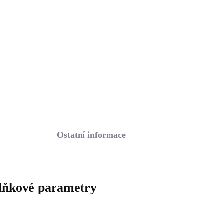
Swarovski Dark Blue malé
(Stříbro 925/1000)
1 148 Kč
948,76 Kč bez DPH
Do košíku
Ostatní informace
lňkové parametry