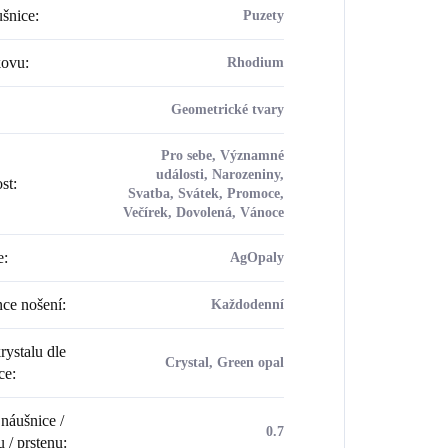
šnice
:
Puzety
kovu
:
Rhodium
Geometrické tvary
Pro sebe, Významné
události, Narozeniny,
ost
:
Svatba, Svátek, Promoce,
Večírek, Dovolená, Vánoce
e
:
AgOpaly
ce nošení
:
Každodenní
rystalu dle
Crystal, Green opal
ce
:
náušnice /
0.7
u / prstenu
: