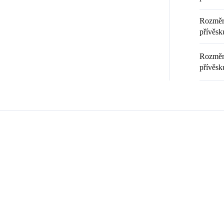
Rozměr 
přívěsku
Rozměr 
přívěsk
Zákazníci také nakoupili
ČNÍ PRÁCE
92400599CR
2
ČESKÁ VÝROBA