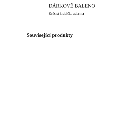
DÁRKOVĚ BALENO
Krásná krabička zdarma
Související produkty
NOVINKA
NOVIN
92400040WH
SKLADEM
(>5 KS)
Stříbrné náušnice puzety s
Stř
kulatým opálem a krystaly
kul