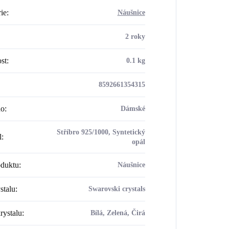
ie
:
Náušnice
2 roky
st
:
0.1 kg
8592661354315
ho
:
Dámské
Stříbro 925/1000, Syntetický
l
:
opál
oduktu
:
Náušnice
stalu
:
Swarovski crystals
rystalu
:
Bílá, Zelená, Čirá