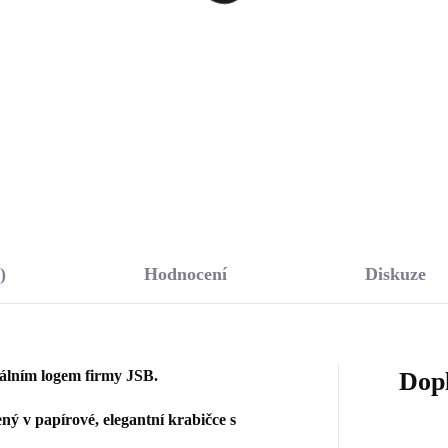
arovski Rose malé
Swarovski Blue malé
říbro 925/1000)
(Stříbro 925/1000)
148 Kč
1 148 Kč
,76 Kč bez DPH
948,76 Kč bez DPH
Do košíku
Do košíku
)
Hodnocení
Diskuze
nálním logem firmy JSB.
Dop
ý v papírové, elegantní krabičce s