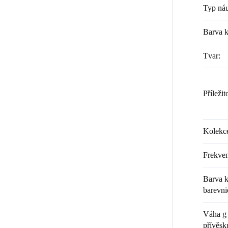
Typ náu
Barva 
Tvar
:
Příležit
Kolekc
Frekven
Barva k
barevni
Váha g 
přívěsk