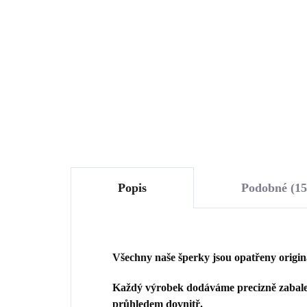
Swarovski White malé
Sw
(Stříbro 925/1000)
(St
1 148 Kč
1 
948,76 Kč bez DPH
948
Do košíku
Popis
Podobné (15
Všechny naše šperky jsou opatřeny origi
Každý výrobek dodáváme precizně zabalen
průhledem dovnitř.