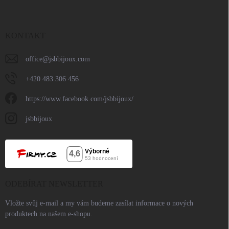
KONTAKT
office
@
jsbbijoux.com
+420 483 306 456
https://www.facebook.com/jsbbijoux/
jsbbijoux
ODEBÍRAT NEWSLETTER
Vložte svůj e-mail a my vám budeme zasílat informace o nových
produktech na našem e-shopu.