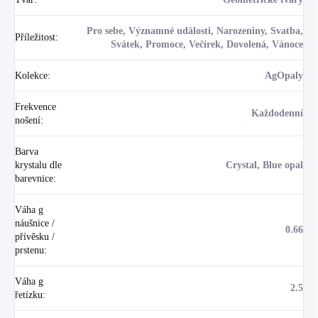
Pro sebe, Významné události, Narozeniny, Svatba,
Příležitost
:
Svátek, Promoce, Večírek, Dovolená, Vánoce
Kolekce
:
AgOpaly
Frekvence
Každodenní
nošení
:
Barva
krystalu dle
Crystal, Blue opal
barevnice
:
Váha g
náušnice /
0.66
přívěsku /
prstenu
:
Váha g
2.5
řetízku
: