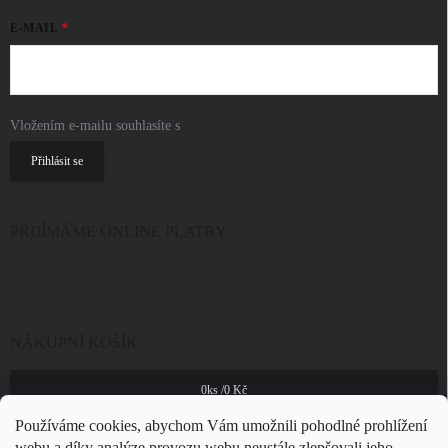
E-MAIL
Vložením e-mailu souhlasíte s
podmínkami ochrany osobních údajů
Přihlásit se
PŘIJÍMÁME ONLINE PLATBY
NÁKUPNÍ KOŠÍK
0
ks /
0 Kč
Používáme cookies, abychom Vám umožnili pohodlné prohlížení
webu a díky analýze provozu webu neustále zlepšovali jeho