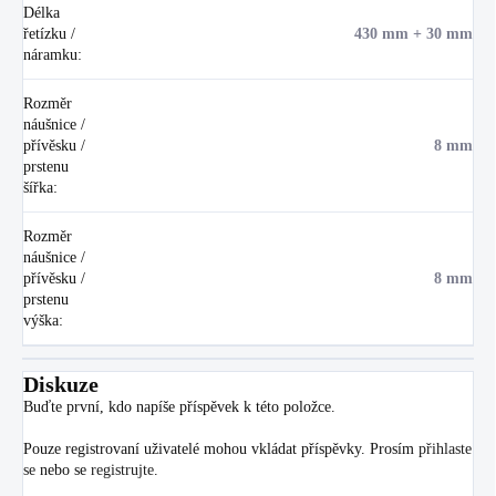
Délka
řetízku /
430 mm + 30 mm
náramku
:
Rozměr
náušnice /
přívěsku /
8 mm
prstenu
šířka
:
Rozměr
náušnice /
přívěsku /
8 mm
prstenu
výška
:
Diskuze
Buďte první, kdo napíše příspěvek k této položce.
Pouze registrovaní uživatelé mohou vkládat příspěvky. Prosím
přihlaste
se
nebo se
registrujte
.