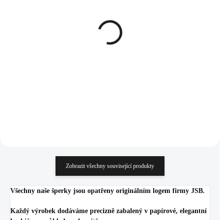
SKLADEM
SKLADEM
(>5 KS)
(>5 KS)
Stříbrný náhrdelník s
Stříbrný náhrdelník s
kulatým opálem a krystaly
kulatým opálem a krystaly
Swarovski White malý
Swarovski Rose malý
(Stříbro 925/1000)
(Stříbro 925/1000)
1 092 Kč
1 092 Kč
902,48 Kč bez DPH
902,48 Kč bez DPH
Do košíku
Do košíku
Zobrazit všechny související produkty
Všechny naše šperky jsou opatřeny originálním logem firmy JSB.
Každý výrobek dodáváme precizně zabalený v papírové, elegantní