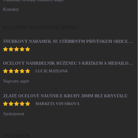
Kontakty
POSLEDNÍ HODNOCENÍ ŠPERKŮ
ŠŇŮRKOVÝ NÁRAMEK SE STŘÍBRNÝM PŘÍVĚSKEM SRDCE A KRYSTALY SWAROVSKI CRYSTAL (STŘÍBRO 925/1000)
OCELOVÝ NÁHRDELNÍK RŮŽENEC S KŘÍŽKEM A MEDAILONEM
LUCIE MATLOVA
Naprosto super
ZLATÉ OCELOVÉ NÁUŠNICE KRUHY 20MM BEZ KRYSTALŮ
MARKÉTA VOVSÍKOVÁ
Spokojenost
FACEBOOK