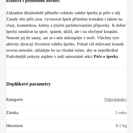
krabičce s průhledem dovnitř.
Základem dlouhodobě pěkného vzhledu vašeho šperku je péče o něj.
Zásady této péče jsou: vyvarovat šperk přímému kontaktu s lakem na
vlasy, kosmetikou, krémy a jinými parfémovanými přípravky. Je dobré
šperky sundávat na sport, spánek, úklid, ale i na obyčejné koupání.
Nenoste jej do sauny, ani se s ním nekoupejte v moři. Všechny tyto
aktivity zkracují životnost vašeho šperku. Pokud váš milovaný kousek
zrovna nenosíte, ukládejte ho na vhodné místo, aby se nepoškrábal.
Podrobnější pokyny najdete v naší samostatné sekci
Péče o šperky
.
Doplňkové parametry
Kategorie
:
Náhrdelníky
Záruka
:
2 roky
Hmotnost
:
0.1 kg