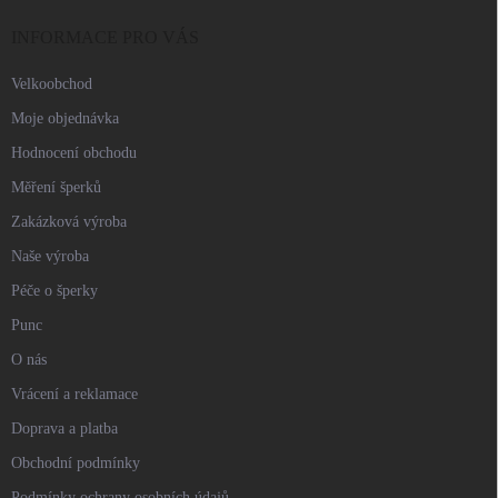
t
í
INFORMACE PRO VÁS
Velkoobchod
Moje objednávka
Hodnocení obchodu
Měření šperků
Zakázková výroba
Naše výroba
Péče o šperky
Punc
O nás
Vrácení a reklamace
Doprava a platba
Obchodní podmínky
Podmínky ochrany osobních údajů