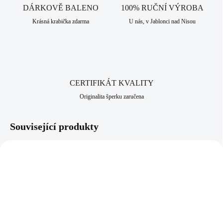
pro speciální příležitosti. Ozdobte se jedinečností tohoto náhrdelníku,
DÁRKOVĚ BALENO
100% RUČNÍ VÝROBA
který Vám dodá naprosto neuvěřitelný šmrnc. V naší nabídce naleznete
Krásná krabička zdarma
U nás, v Jablonci nad Nisou
i náušnice a prsten, které lze nakombinovat do soupravy. Šperk je
vyrobený z pravého stříbra ryzosti 925/1000. Jako povrchová úprava je
zde použito rhodium, které dodává šperku vysoký lesk, pevnost a
odolnost vůči černání a žloutnutí stříbra. Neobsahuje nikl a proto je
vhodný pro alergiky a citlivější lidi. Jako všechny šperky, které
nabízíme, je i tento vyroben v srdci Jizerských hor, ve městě Jablonec
CERTIFIKÁT KVALITY
nad Nisou, které má dlouhodobou šperkařskou a bižuterní historii.
Originalita šperku zaručena
Související produkty
NOVINKA
NOVINKA
92300040WH
92300040RO