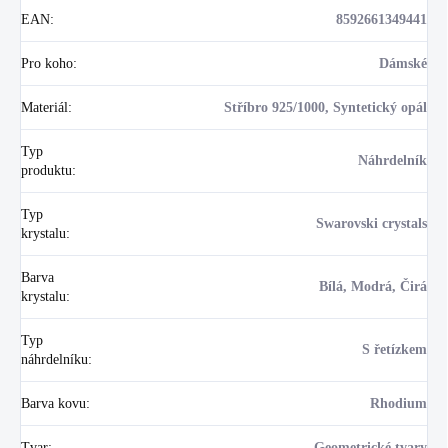
EAN
:
8592661349441
Pro koho
:
Dámské
Materiál
:
Stříbro 925/1000, Syntetický opál
Typ
Náhrdelník
produktu
:
Typ
Swarovski crystals
krystalu
:
Barva
Bílá, Modrá, Čirá
krystalu
:
Typ
S řetízkem
náhrdelníku
:
Barva kovu
:
Rhodium
Tvar
:
Geometrické tvary