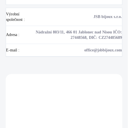
Výrobní
JSB bijoux s.r.o.
společnost
:
Nádražní 803/11, 466 01 Jablonec nad Nisou IČO:
Adresa
:
27448568, DIČ: CZ274485689
E-mail
:
office@jsbbijoux.com
Zákazníci také nakoupili
NOVINKA
17405
🇨🇿 ČESKÁ VÝROBA