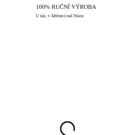
100% RUČNÍ VÝROBA
U nás, v Jablonci nad Nisou
92300574CR
9230018
SKLADEM
SKLA
(>5 KS)
(>
íbrný náhrdelník květ z
Stříbrný náhrdelník s
bických zirkonů
přívěskem srdce a kryst