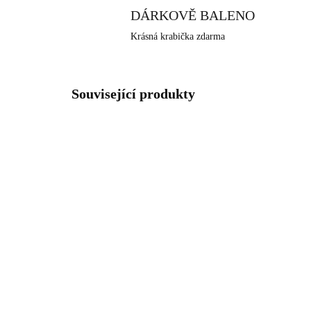
DÁRKOVĚ BALENO
Krásná krabička zdarma
Související produkty
61310200GGSH
SKLADEM
(>5 KS)
Zlatý ocelový náhrdelník
Stř
kruh na půl osázený
Ku