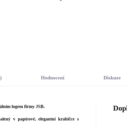
Crystal (Stříbro 925/1000)
Swarovski Ice střední
(Stříbro 925/1000)
381 Kč
1 522 Kč
41,32 Kč bez DPH
1 257,85 Kč bez DPH
Do košíku
Do košíku
)
Hodnocení
Diskuze
nálním logem firmy JSB.
Dop
lený v papírové, elegantní krabičce s