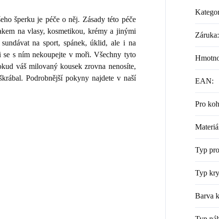
Kategor
ho šperku je péče o něj. Zásady této péče
lakem na vlasy, kosmetikou, krémy a jinými
Záruka
:
sundávat na sport, spánek, úklid, ale i na
i se s ním nekoupejte v moři. Všechny tyto
Hmotno
 Pokud váš milovaný kousek zrovna nenosíte,
škrábal. Podrobnější pokyny najdete v naší
EAN
:
Pro ko
Materiá
Typ pr
Typ kry
Barva k
Typ náh