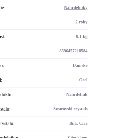
ie
:
Náhrdelníky
2 roky
st
:
0.1 kg
8596457218584
ho
:
Dámské
l
:
Ocel
oduktu
:
Náhrdelník
stalu
:
Swarovski crystals
rystalu
:
Bílá, Čirá
rdelníku
:
S řetízkem