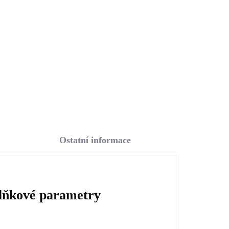
krystaly Swarovski Blue
mix (Stříbro 925/1000)
1 776 Kč
1 467,77 Kč bez DPH
Do košíku
Ostatní informace
lňkové parametry