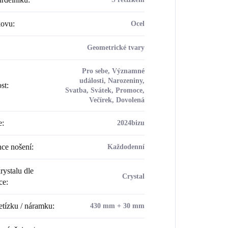
kovu
:
Ocel
Geometrické tvary
Pro sebe, Významné
události, Narozeniny,
ost
:
Svatba, Svátek, Promoce,
Večírek, Dovolená
e
:
2024bizu
ce nošení
:
Každodenní
rystalu dle
Crystal
ce
:
etízku / náramku
:
430 mm + 30 mm