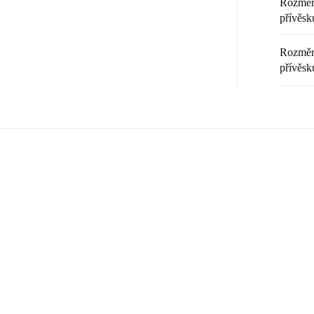
Rozměr 
přívěsku
Rozměr 
přívěsk
Zákazníci také nakoupili
💎 RUČNÍ PRÁCE
20369
92700120
🇨🇿 ČESKÁ VÝROBA