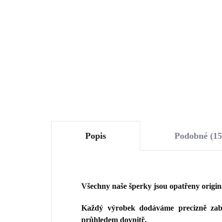
krystaly Swarovski Golden
Shadow
740 Kč
1 
611,57 Kč bez DPH
1 1
Do košíku
Popis
Podobné (15
Všechny naše šperky jsou opatřeny origi
Každý výrobek dodáváme precizně zaba
průhledem dovnitř.