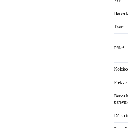
Barva 
Tvar
:
Příležit
Kolekc
Frekven
Barva k
barevni
Délka ř