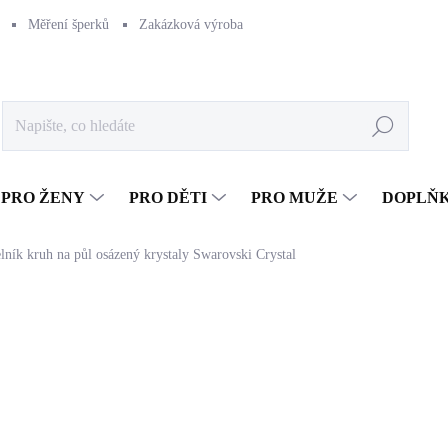
Měření šperků
Zakázková výroba
Naše výroba
Péče o šperk
Hledat
PRO ŽENY
PRO DĚTI
PRO MUŽE
DOPLŇ
lník kruh na půl osázený krystaly Swarovski Crystal
740 Kč
611,57 Kč bez DPH
Měrná
SKLADEM
(>5 KS)