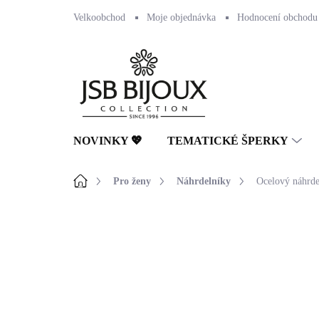
Přejít
Velkoobchod
Moje objednávka
Hodnocení obchodu
na
obsah
NOVINKY 💖
TEMATICKÉ ŠPERKY
Domů
Pro ženy
Náhrdelníky
Ocelový náhrde
Neohodnoceno
Podrobnosti hodnocení
🇨🇿 ČESKÁ VÝROBA
💎 RUČNÍ PRÁCE