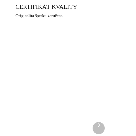
CERTIFIKÁT KVALITY
Originalita šperku zaručena
1ICE
92300350MOMIX
DEM
SKLADEM
5 KS)
(>5 KS)
Další
Stříbrný náhrdelník
produkt
aly
kulička v kaplíku osázená