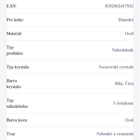
EAN
:
8592661417935
Pro koho
:
Dámské
Materiál
:
Ocel
Typ
Náhrdelník
produktu
:
Typ krystalu
:
Swarovski crystals
Barva
Bílá, Čirá
krystalu
:
Typ
S řetízkem
náhrdelníku
:
Barva kovu
:
Ocel
Tvar
:
Nebeské a vesmírné