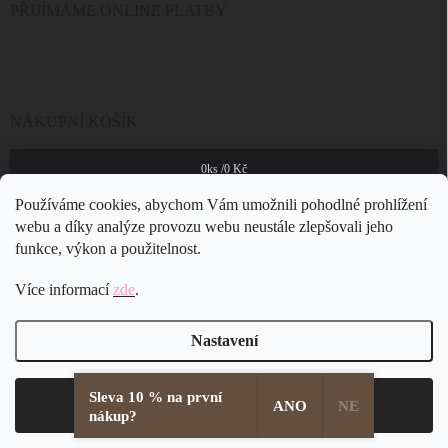
PŘIJÍMÁME ONLINE PLATBY
NÁKUPNÍ KOŠÍK
0
ks /
0 Kč
Používáme cookies, abychom Vám umožnili pohodlné prohlížení
webu a díky analýze provozu webu neustále zlepšovali jeho
funkce, výkon a použitelnost.
Více informací
zde
.
Nastavení
Sleva 10 % na první
Copyright 2026
JSB Bijoux s.r.o.
. Všechna práva vyhrazena.
Souhlasím
ANO
NE
nákup?
Vytvořil Shoptet