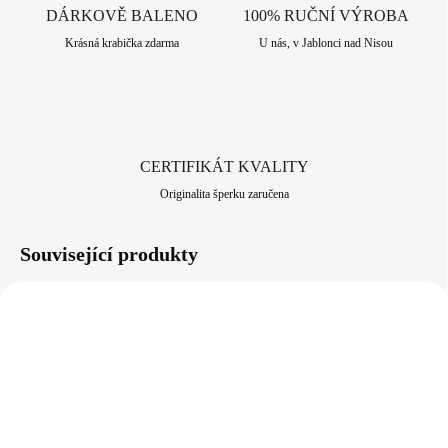
odolná a tvrdá. Nelze ji lehce ohnout, zlomit nebo poškrábat. Je
DÁRKOVĚ BALENO
100% RUČNÍ VÝROBA
rezistentní vůči povětrnostním vlivům, slané a sladké vodě i potu. Díky
Krásná krabička zdarma
U nás, v Jablonci nad Nisou
svému složení je vhodná především pro alergiky, kteří nesnesou běžné
kovy. Jako všechny šperky, které nabízíme, je i tento vyroben v srdci
Jizerských hor, ve městě Jablonec nad Nisou, které má dlouhodobou
šperkařskou a bižuterní historii.
CERTIFIKÁT KVALITY
Originalita šperku zaručena
Související produkty
NOVINKA
NOVINKA
61310353GGSH
61410353CR