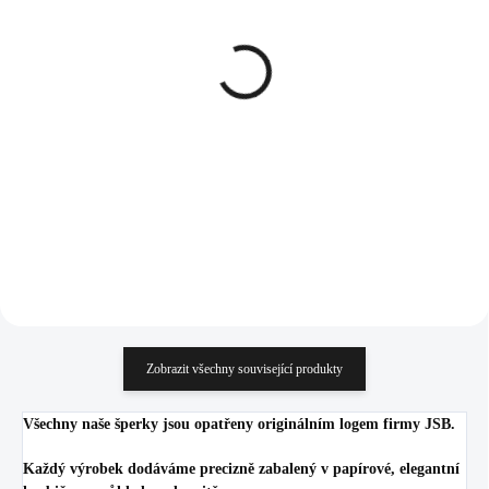
SKLADEM
SKLADEM
(>5 KS)
(>5 KS)
Zlatý ocelový náhrdelník
Ocelové náušnice puzety
velké půlkulaté slunce
velké půlkulaté slunce
hustě osázené krystaly
hustě osázené krystaly
Swarovski Golden
Swarovski Crystal
1 058 Kč
1 595 Kč
Shadow
874,38 Kč bez DPH
1 318,18 Kč bez DPH
Do košíku
Do košíku
Zobrazit všechny související produkty
Všechny naše šperky jsou opatřeny originálním logem firmy JSB.
Každý výrobek dodáváme precizně zabalený v papírové, elegantní