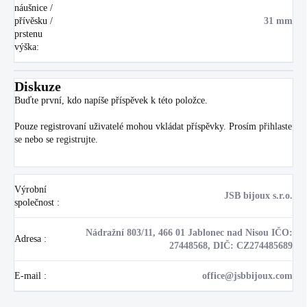
náušnice /
přívěsku /
31 mm
prstenu
výška
:
Diskuze
Buďte první, kdo napíše příspěvek k této položce.
Pouze registrovaní uživatelé mohou vkládat příspěvky. Prosím
přihlaste
se
nebo se
registrujte
.
Výrobní
JSB bijoux s.r.o.
společnost
:
Nádražní 803/11, 466 01 Jablonec nad Nisou IČO:
Adresa
:
27448568, DIČ: CZ274485689
E-mail
:
office@jsbbijoux.com