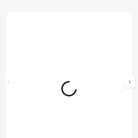
Zákazníci také nakoupili
NOVINKA
💎 RUČNÍ PRÁCE
17405
🇨🇿 ČESKÁ VÝROBA
🇨🇿 ČESKÁ VÝROBA
Luxusní dárková krabička na
Zlaté ocelové náušn
šperky JSB - šedá
kuličky 5 mm bez k
99 Kč
SKLADEM
241 Kč
(>5 KS)
82 Kč bez DPH
199 Kč bez DPH