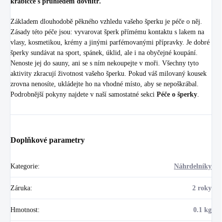
krabičce s průhledem dovnitř.
Základem dlouhodobě pěkného vzhledu vašeho šperku je péče o něj.
Zásady této péče jsou: vyvarovat šperk přímému kontaktu s lakem na
vlasy, kosmetikou, krémy a jinými parfémovanými přípravky. Je dobré
šperky sundávat na sport, spánek, úklid, ale i na obyčejné koupání.
Nenoste jej do sauny, ani se s ním nekoupejte v moři. Všechny tyto
aktivity zkracují životnost vašeho šperku. Pokud váš milovaný kousek
zrovna nenosíte, ukládejte ho na vhodné místo, aby se nepoškrábal.
Podrobnější pokyny najdete v naší samostatné sekci
Péče o šperky
.
Doplňkové parametry
Kategorie
:
Náhrdelníky
Záruka
:
2 roky
Hmotnost
:
0.1 kg