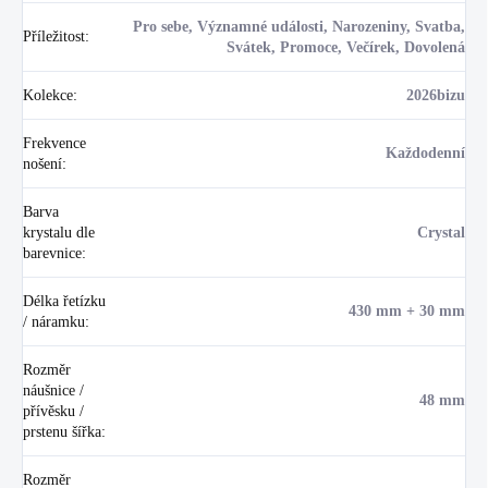
Pro sebe, Významné události, Narozeniny, Svatba,
Příležitost
:
Svátek, Promoce, Večírek, Dovolená
Kolekce
:
2026bizu
Frekvence
Každodenní
nošení
:
Barva
krystalu dle
Crystal
barevnice
:
Délka řetízku
430 mm + 30 mm
/ náramku
:
Rozměr
náušnice /
48 mm
přívěsku /
prstenu šířka
:
Rozměr