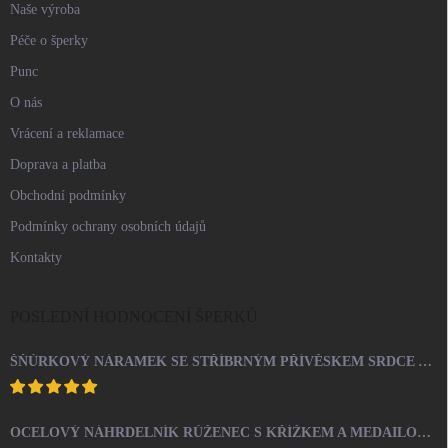
Naše výroba
Péče o šperky
Punc
O nás
Vrácení a reklamace
Doprava a platba
Obchodní podmínky
Podmínky ochrany osobních údajů
Kontakty
POSLEDNÍ HODNOCENÍ ŠPERKŮ
ŠŇŮRKOVÝ NÁRAMEK SE STŘÍBRNÝM PŘÍVĚSKEM SRDCE A KRYSTALY SWAROVSKI CRYSTAL (STŘÍBRO 925/1000)
OCELOVÝ NÁHRDELNÍK RŮŽENEC S KŘÍŽKEM A MEDAILONEM