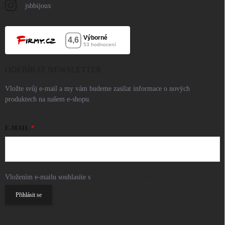
jsbbijoux
ODEBÍRAT NEWSLETTER
Vložte svůj e-mail a my vám budeme zasílat informace o nových
produktech na našem e-shopu.
E-MAIL
Vložením e-mailu souhlasíte s
podmínkami ochrany osobních údajů
Přihlásit se