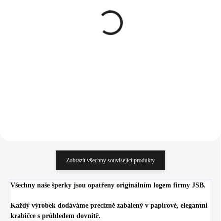
Zlatý ocelový náhrdelník
Pozlacený stříbrný
velká děravá kapka s
náhrdelník mini
krystaly Swarovski
nekonečno kovové bez
Golden Shadow
krystalů (Stříbro
898 Kč
965 Kč
925/1000)
742,15 Kč bez DPH
797,52 Kč bez DPH
Do košíku
Do košíku
Zobrazit všechny související produkty
Všechny naše šperky jsou opatřeny originálním logem firmy JSB.
Každý výrobek dodáváme precizně zabalený v papírové, elegantní
krabičce s průhledem dovnitř.