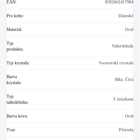
EAN
:
8592661417904
Pro koho
:
Dámské
Materiál
:
Ocel
Typ
Náhrdelník
produktu
:
Typ krystalu
:
Swarovski crystals
Barva
Bílá, Čirá
krystalu
:
Typ
S řetízkem
náhrdelníku
:
Barva kovu
:
Ocel
Tvar
:
Příroda