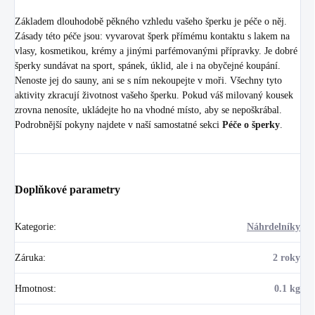
Základem dlouhodobě pěkného vzhledu vašeho šperku je péče o něj.
Zásady této péče jsou: vyvarovat šperk přímému kontaktu s lakem na
vlasy, kosmetikou, krémy a jinými parfémovanými přípravky. Je dobré
šperky sundávat na sport, spánek, úklid, ale i na obyčejné koupání.
Nenoste jej do sauny, ani se s ním nekoupejte v moři. Všechny tyto
aktivity zkracují životnost vašeho šperku. Pokud váš milovaný kousek
zrovna nenosíte, ukládejte ho na vhodné místo, aby se nepoškrábal.
Podrobnější pokyny najdete v naší samostatné sekci
Péče o šperky
.
Doplňkové parametry
Kategorie
:
Náhrdelníky
Záruka
:
2 roky
Hmotnost
:
0.1 kg