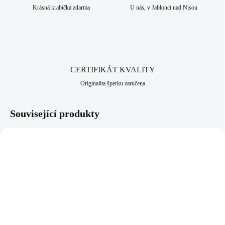
dlouhodobou šperkařskou a bižuterní historii.
Krásná krabička zdarma
U nás, v Jablonci nad Nisou
CERTIFIKÁT KVALITY
Originalita šperku zaručena
Související produkty
NOVINKA
61310338GGSH
92300454G
SKLADEM
SKLADEM
(>5 KS)
(>5 KS)