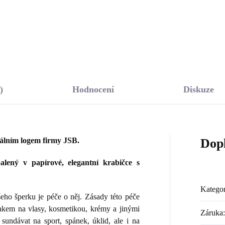
Do košíku
Do košíku
)
Hodnocení
Diskuze
nálním logem firmy JSB.
Dop
lený v papírové, elegantní krabičce s
Kategor
ho šperku je péče o něj. Zásady této péče
lakem na vlasy, kosmetikou, krémy a jinými
Záruka
:
sundávat na sport, spánek, úklid, ale i na