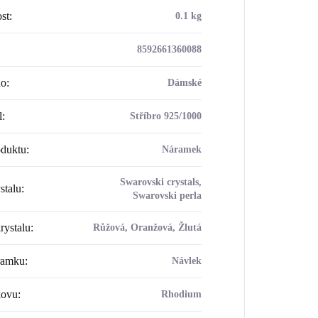
st
:
0.1 kg
8592661360088
ho
:
Dámské
l
:
Stříbro 925/1000
oduktu
:
Náramek
Swarovski crystals,
stalu
:
Swarovski perla
rystalu
:
Růžová, Oranžová, Žlutá
ramku
:
Návlek
kovu
:
Rhodium