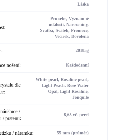
Láska
Pro sebe, Významné
události, Narozeniny,
ost
:
Svatba, Svátek, Promoce,
Večírek, Dovolená
e
:
2018ag
ce nošení
:
Každodenní
White pearl, Rosaline pearl,
rystalu dle
Light Peach, Rose Water
ce
:
Opal, Light Rosaline,
Jonquile
náušnice /
8,65 vč. perel
u / prstenu
:
etízku / náramku
:
55 mm (průměr)