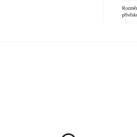
Rozměr 
přívěsk
Zákazníci také nakoupili
ČNÍ PRÁCE
92300181PUR
2
ČESKÁ VÝROBA