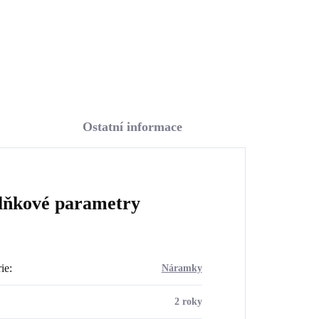
Do košíku
Ostatní informace
lňkové parametry
ie
:
Náramky
2 roky