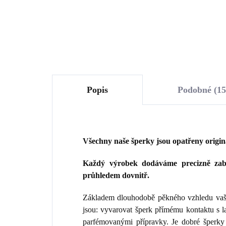
Do košíku
Popis
Podobné (15
Všechny naše šperky jsou opatřeny origi
Každý výrobek dodáváme precizně zaba
průhledem dovnitř.
Základem dlouhodobě pěkného vzhledu vaše
jsou: vyvarovat šperk přímému kontaktu s 
parfémovanými přípravky. Je dobré šperky 