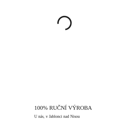
cena:
MŮŽEME DORUČIT DO:
12.8.
−
+
Perlový náramek na kterém n
třpytivými krystaly Swarovsk
nylonové vlákno. Svým jedine
speciální příležitosti. Šperk 
DETAILNÍ INFORMACE
povrchová úprava je zde použit
odolnost vůči černání a žlout
alergiky a citlivější lidi. Jako 
Jizerských hor, ve městě Jabl
bižuterní historii.
100% RUČNÍ VÝROBA
U nás, v Jablonci nad Nisou