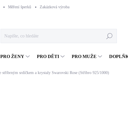
Měření šperků
Zakázková výroba
Naše výroba
Péče o šperk
Hledat
PRO ŽENY
PRO DĚTI
PRO MUŽE
DOPLŇ
e stříbrným srdíčkem a krystaly Swarovski Rose (Stříbro 925/1000)
1 606 Kč
1 327,27 Kč bez DPH
Měrná
SKLADEM
(>5 KS)