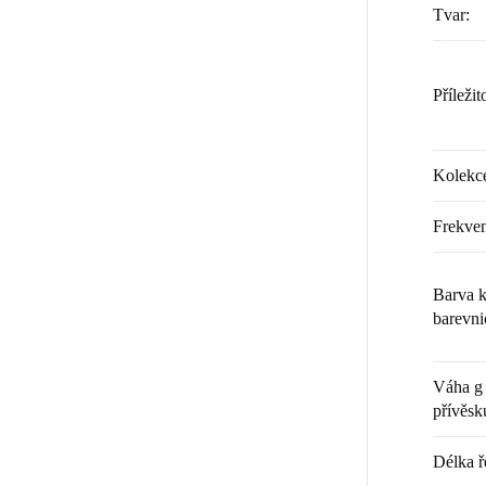
Tvar
:
Příležit
Kolekc
Frekven
Barva k
barevni
Váha g 
přívěsk
Délka ř