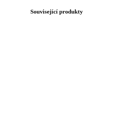
Související produkty
NOVIN
61500883S
SKLADEM
(>5 KS)
Ocelový náramek
Zla
obrysový symbol
ma
nekonečna bez krystalů
dr
344 Kč
82
284,30 Kč bez DPH
680