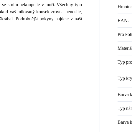
i se s ním nekoupejte v moři. Všechny tyto
Hmotno
 Pokud váš milovaný kousek zrovna nenosíte,
škrábal. Podrobnější pokyny najdete v naší
EAN
:
Pro ko
Materiá
Typ pr
Typ kry
Barva k
Typ ná
Barva 