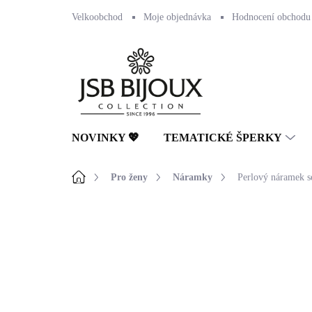
Přejít
Velkoobchod
Moje objednávka
Hodnocení obchodu
na
obsah
NOVINKY 💖
TEMATICKÉ ŠPERKY
Domů
Pro ženy
Náramky
Perlový náramek s
Neohodnoceno
Podrobnosti hodnocení
🇨🇿 ČESKÁ VÝROBA
💎 RUČNÍ PRÁCE