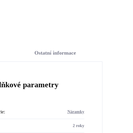
Do košíku
Ostatní informace
lňkové parametry
ie
:
Náramky
2 roky