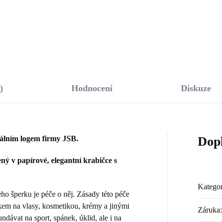
Do košíku
Do košíku
)
Hodnocení
Diskuze
nálním logem firmy JSB.
Dop
ý v papírové, elegantní krabičce s
Kategor
 šperku je péče o něj. Zásady této péče
kem na vlasy, kosmetikou, krémy a jinými
Záruka
:
dávat na sport, spánek, úklid, ale i na