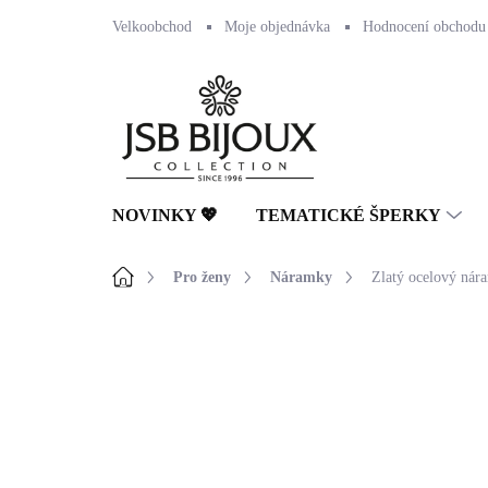
Přejít
Velkoobchod
Moje objednávka
Hodnocení obchodu
na
obsah
NOVINKY 💖
TEMATICKÉ ŠPERKY
Domů
Pro ženy
Náramky
Zlatý ocelový nára
Neohodnoceno
Podrobnosti hodnocení
🇨🇿 ČESKÁ VÝROBA
💎 RUČNÍ PRÁCE