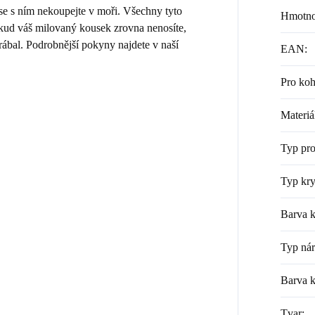
 se s ním nekoupejte v moři. Všechny tyto
Hmotno
Pokud váš milovaný kousek zrovna nenosíte,
rábal. Podrobnější pokyny najdete v naší
EAN
:
Pro ko
Materiá
Typ pr
Typ kry
Barva k
Typ ná
Barva 
Tvar
: