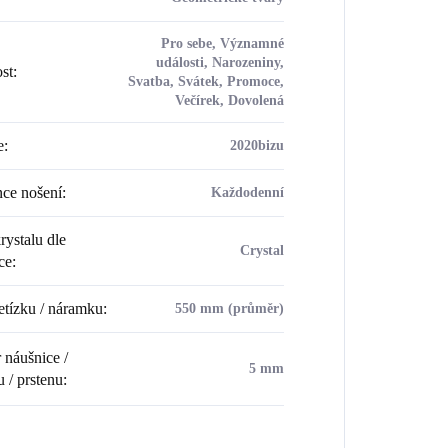
Pro sebe, Významné
události, Narozeniny,
ost
:
Svatba, Svátek, Promoce,
Večírek, Dovolená
e
:
2020bizu
ce nošení
:
Každodenní
rystalu dle
Crystal
ce
:
etízku / náramku
:
550 mm (průměr)
náušnice /
5 mm
u / prstenu
: