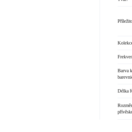
Příležit
Kolekc
Frekven
Barva k
barevni
Délka ř
Rozměr 
přívěsk