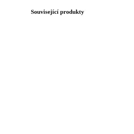
Související produkty
61500792CR
SKLADEM
(>5 KS)
Ocelový náramek pět
Zla
jednotlivých krystalů
kre
Swarovski Crystal
kry
Cry
1 054 Kč
97
871,07 Kč bez DPH
807