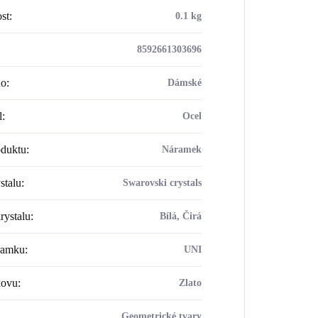
st
:
0.1 kg
8592661303696
ho
:
Dámské
l
:
Ocel
oduktu
:
Náramek
stalu
:
Swarovski crystals
rystalu
:
Bílá, Čirá
ramku
:
UNI
kovu
:
Zlato
Geometrické tvary