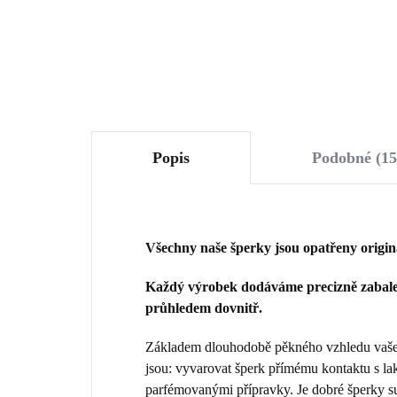
Do košíku
Popis
Podobné (15
Všechny naše šperky jsou opatřeny origi
Každý výrobek dodáváme precizně zabalen
průhledem dovnitř.
Základem dlouhodobě pěkného vzhledu vašeho
jsou: vyvarovat šperk přímému kontaktu s la
parfémovanými přípravky. Je dobré šperky sun