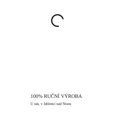
cena:
MŮŽEME DORUČIT DO:
13.8.
−
+
Náramek ve zlaté barvě, kte
kuličkou na obou koncích. Ty s
náramku. Kovovou obruč zdo
rozestupu. Náramek se pyšní 
DETAILNÍ INFORMACE
elegantně třesou s každým poh
dodá sebevědomí, je tento ná
náušnice, které lze kombinovat
která je extrémně odolná a tvr
rezistentní vůči povětrnostním 
je vhodná především pro alergi
100% RUČNÍ VÝROBA
které nabízíme, je i tento vyrob
U nás, v Jablonci nad Nisou
které má dlouhodobou šperkařskou