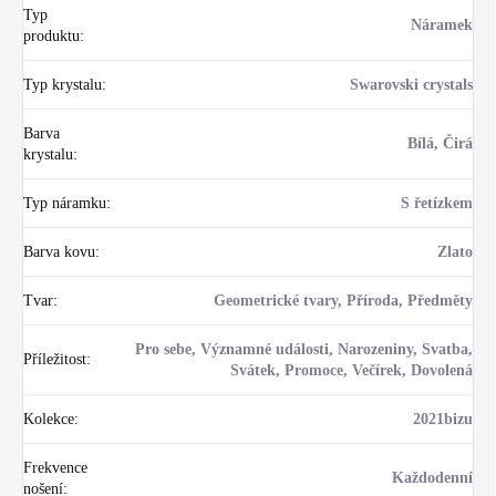
Typ
Náramek
produktu
:
Typ krystalu
:
Swarovski crystals
Barva
Bílá, Čirá
krystalu
:
Typ náramku
:
S řetízkem
Barva kovu
:
Zlato
Tvar
:
Geometrické tvary, Příroda, Předměty
Pro sebe, Významné události, Narozeniny, Svatba,
Příležitost
:
Svátek, Promoce, Večírek, Dovolená
Kolekce
:
2021bizu
Frekvence
Každodenní
nošení
: