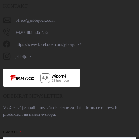
KONTAKT
office
@
jsbbijoux.com
+420 483 306 456
https://www.facebook.com/jsbbijoux/
jsbbijoux
ODEBÍRAT NEWSLETTER
Vložte svůj e-mail a my vám budeme zasílat informace o nových
produktech na našem e-shopu.
E-MAIL