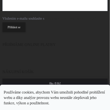
Vložením e-mailu souhlasíte s
podmínkami ochrany osobních údajů
Přihlásit se
PŘIJÍMÁME ONLINE PLATBY
NÁKUPNÍ KOŠÍK
0
ks /
0 Kč
Používáme cookies, abychom Vám umožnili pohodlné prohlížení
webu a díky analýze provozu webu neustále zlepšovali jeho
funkce, výkon a použitelnost.