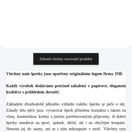
629,75 Kč bez DPH
613,22 Kč bez DPH
Do košíku
Do košíku
Zobrazit všechny související produkty
Všechny naše šperky jsou opatřeny originálním logem firmy JSB.
Každý výrobek dodáváme precizně zabalený v papírové, elegantní
krabičce s průhledem dovnitř.
Základem dlouhodobě pěkného vzhledu vašeho šperku je péče o něj.
Zásady této péče jsou: vyvarovat šperk přímému kontaktu s lakem na
vlasy, kosmetikou, krémy a jinými parfémovanými přípravky. Je dobré
šperky sundávat na sport, spánek, úklid, ale i na obyčejné koupání.
Nenoste jej do sauny, ani se s ním nekoupejte v moři. Všechny tyto