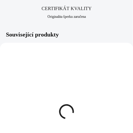
CERTIFIKÁT KVALITY
Originalita šperku zaručena
Související produkty
61500859CR
92500353BL
SKLADEM
SKLADEM
(>5 KS)
(>5 KS)
Ocelový náramek řetěz s
Šňůrkový náramek s
ověsy a s krystalem
opálovým srdíčkem Blue
Swarovski Crystal
(Stříbro 925/1000)
762 Kč
742 Kč