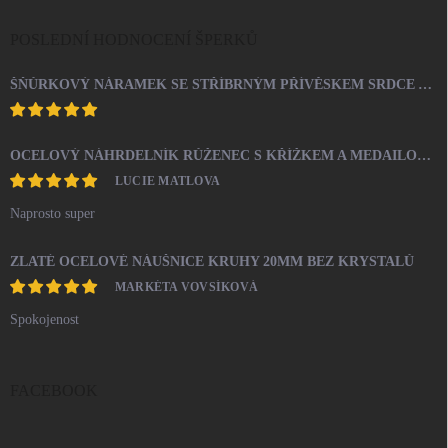
POSLEDNÍ HODNOCENÍ ŠPERKŮ
ŠŇŮRKOVÝ NÁRAMEK SE STŘÍBRNÝM PŘÍVĚSKEM SRDCE A KRYSTALY SWAROVSKI CRYSTAL (STŘÍBRO 925/1000)
OCELOVÝ NÁHRDELNÍK RŮŽENEC S KŘÍŽKEM A MEDAILONEM
LUCIE MATLOVA
Naprosto super
ZLATÉ OCELOVÉ NÁUŠNICE KRUHY 20MM BEZ KRYSTALŮ
MARKÉTA VOVSÍKOVÁ
Spokojenost
FACEBOOK