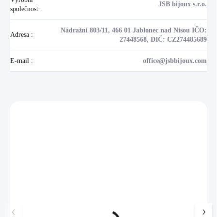
JSB bijoux s.r.o.
společnost
:
Nádražní 803/11, 466 01 Jablonec nad Nisou IČO:
Adresa
:
27448568, DIČ: CZ274485689
E-mail
:
office@jsbbijoux.com
Zákazníci také nakoupili
NOVINKA
💎 RUČNÍ PRÁCE
17405
🇨🇿 ČESKÁ VÝROBA
🇨🇿 ČESKÁ VÝROBA