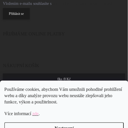
Vložením e-mailu souhlasíte s
podmínkami ochrany osobních údajů
Přihlásit se
PŘIJÍMÁME ONLINE PLATBY
NÁKUPNÍ KOŠÍK
0
ks /
0 Kč
Používáme cookies, abychom Vám umožnili pohodlné prohlížení
webu a díky analýze provozu webu neustále zlepšovali jeho
funkce, výkon a použitelnost.
Více informací
zde
.