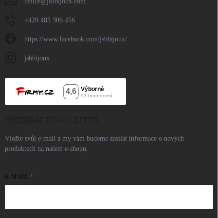
office
@
jsbbijoux.com
+420 483 306 456
https://www.facebook.com/jsbbijoux/
jsbbijoux
ODEBÍRAT NEWSLETTER
Vložte svůj e-mail a my vám budeme zasílat informace o nových
produktech na našem e-shopu.
E-MAIL