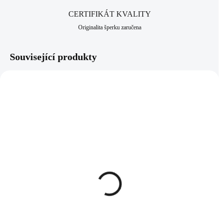
CERTIFIKÁT KVALITY
Originalita šperku zaručena
Související produkty
61400792G-CR
61500792CR
SKLADEM
SKLADEM
(>5 KS)
(>5 KS)
Zlaté ocelové náušnice
Ocelový náramek pět
kreole čtyři jednotlivé
jednotlivých krystalů
krystaly Swarovski
Swarovski Crystal
Crystal
977 Kč
1 054 Kč