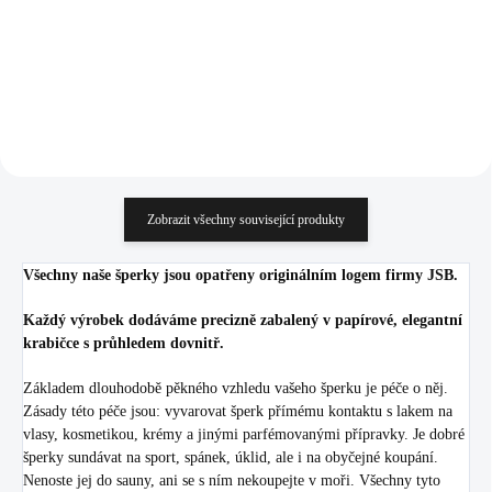
807,44 Kč bez DPH
871,07 Kč bez DPH
Do košíku
Do košíku
Zobrazit všechny související produkty
Všechny naše šperky jsou opatřeny originálním logem firmy JSB.
Každý výrobek dodáváme precizně zabalený v papírové, elegantní
krabičce s průhledem dovnitř.
Základem dlouhodobě pěkného vzhledu vašeho šperku je péče o něj.
Zásady této péče jsou: vyvarovat šperk přímému kontaktu s lakem na
vlasy, kosmetikou, krémy a jinými parfémovanými přípravky. Je dobré
šperky sundávat na sport, spánek, úklid, ale i na obyčejné koupání.
Nenoste jej do sauny, ani se s ním nekoupejte v moři. Všechny tyto