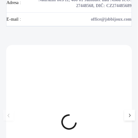
Adresa
:
27448568, DIČ: CZ274485689
E-mail
:
office@jsbbijoux.com
Zákazníci také nakoupili
NOVINKA
17405
🇨🇿 ČESKÁ VÝROBA
Luxusní dárková krabička na
Šperkovnice malá b