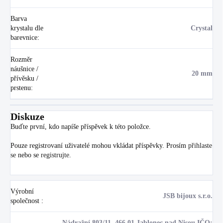
Barva
krystalu dle
Crystal
barevnice
:
Rozměr
náušnice /
20 mm
přívěsku /
prstenu
:
Diskuze
Buďte první, kdo napíše příspěvek k této položce.
Pouze registrovaní uživatelé mohou vkládat příspěvky. Prosím
přihlaste
se
nebo se
registrujte
.
Výrobní
JSB bijoux s.r.o.
společnost
:
Nádražní 803/11, 466 01 Jablonec nad Nisou IČO: