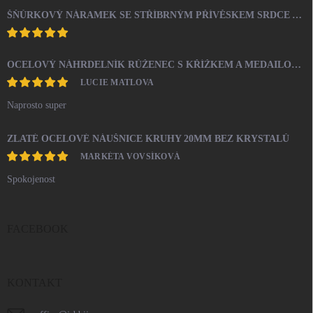
ŠŇŮRKOVÝ NÁRAMEK SE STŘÍBRNÝM PŘÍVĚSKEM SRDCE A KRYSTALY SWAROVSKI CRYSTAL (STŘÍBRO 925/1000)
OCELOVÝ NÁHRDELNÍK RŮŽENEC S KŘÍŽKEM A MEDAILONEM
LUCIE MATLOVA
Naprosto super
ZLATÉ OCELOVÉ NÁUŠNICE KRUHY 20MM BEZ KRYSTALŮ
MARKÉTA VOVSÍKOVÁ
Spokojenost
FACEBOOK
KONTAKT