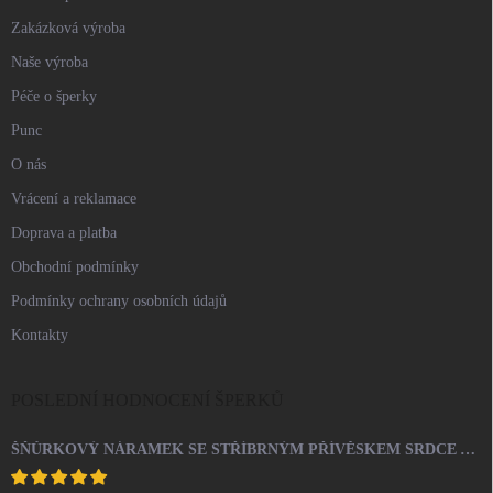
Zakázková výroba
Naše výroba
Péče o šperky
Punc
O nás
Vrácení a reklamace
Doprava a platba
Obchodní podmínky
Podmínky ochrany osobních údajů
Kontakty
POSLEDNÍ HODNOCENÍ ŠPERKŮ
ŠŇŮRKOVÝ NÁRAMEK SE STŘÍBRNÝM PŘÍVĚSKEM SRDCE A KRYSTALY SWAROVSKI CRYSTAL (STŘÍBRO 925/1000)