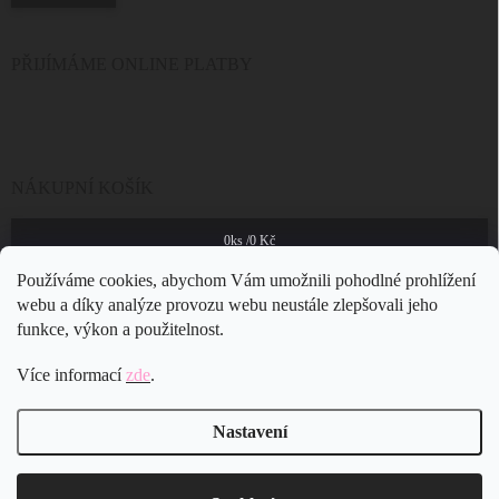
PŘIJÍMÁME ONLINE PLATBY
NÁKUPNÍ KOŠÍK
0
ks /
0 Kč
Používáme cookies, abychom Vám umožnili pohodlné prohlížení
webu a díky analýze provozu webu neustále zlepšovali jeho
funkce, výkon a použitelnost.
Více informací
zde
.
Nastavení
Copyright 2026
JSB Bijoux s.r.o.
. Všechna práva vyhrazena.