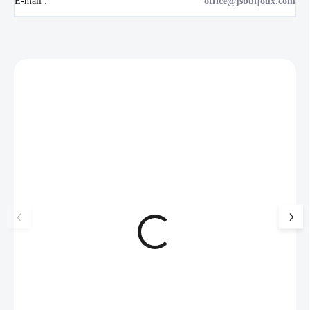
E-mail
:
office@jsbbijoux.com
Zákazníci také nakoupili
NOVINKA
💎 RUČNÍ PRÁCE
17405
🇨🇿 ČESKÁ VÝROBA
🇨🇿 ČESKÁ VÝROBA
Luxusní dárková krabička na
Pánský náhrdelník 
šperky JSB - šedá
přívěskem ve tvaru
symboly vikingský
99 Kč
SKLADEM
649 Kč
(>5 KS)