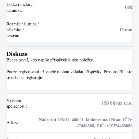
Délka řetízku /
UNI
náramku
:
Rozměr náušnice /
přívěsku /
15 mm
prstenu
:
Diskuze
Buďte první, kdo napíše příspěvek k této položce.
Pouze registrovaní uživatelé mohou vkládat příspěvky. Prosím
přihlaste
se
nebo se
registrujte
.
Výrobní
JSB bijoux s.r.o.
společnost
:
Nádražní 803/11, 466 01 Jablonec nad Nisou IČO:
Adresa
:
27448568, DIČ: CZ274485689