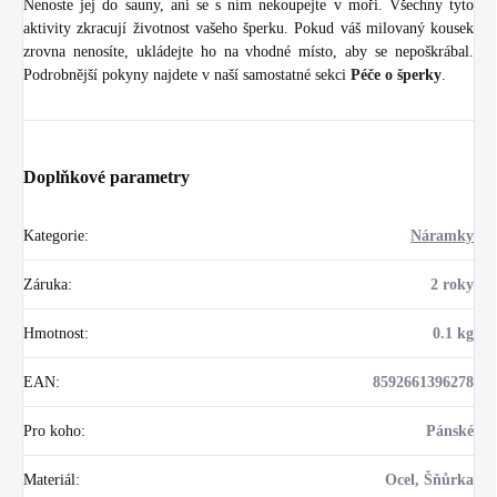
Nenoste jej do sauny, ani se s ním nekoupejte v moři. Všechny tyto
aktivity zkracují životnost vašeho šperku. Pokud váš milovaný kousek
zrovna nenosíte, ukládejte ho na vhodné místo, aby se nepoškrábal.
Podrobnější pokyny najdete v naší samostatné sekci
Péče o šperky
.
Doplňkové parametry
Kategorie
:
Náramky
Záruka
:
2 roky
Hmotnost
:
0.1 kg
EAN
:
8592661396278
Pro koho
:
Pánské
Materiál
:
Ocel, Šňůrka