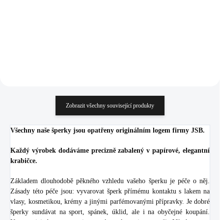
Do košíku
319,01 Kč bez DPH
Do košíku
Zobrazit všechny související produkty
Všechny naše šperky jsou opatřeny originálním logem firmy JSB.
Každý výrobek dodáváme precizně zabalený v papírové, elegantní
krabičce.
Základem dlouhodobě pěkného vzhledu vašeho šperku je péče o něj.
Zásady této péče jsou: vyvarovat šperk přímému kontaktu s lakem na
vlasy, kosmetikou, krémy a jinými parfémovanými přípravky. Je dobré
šperky sundávat na sport, spánek, úklid, ale i na obyčejné koupání.