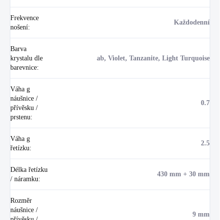
Frekvence
Každodenní
nošení
:
Barva
krystalu dle
ab, Violet, Tanzanite, Light Turquoise
barevnice
:
Váha g
náušnice /
0.7
přívěsku /
prstenu
:
Váha g
2.5
řetízku
:
Délka řetízku
430 mm + 30 mm
/ náramku
:
Rozměr
náušnice /
9 mm
přívěsku /