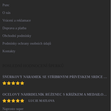
Punc
O nás
Vrácení a reklamace
Doprava a platba
Obchodní podmínky
Podmínky ochrany osobních údajů
Kontakty
POSLEDNÍ HODNOCENÍ ŠPERKŮ
ŠŇŮRKOVÝ NÁRAMEK SE STŘÍBRNÝM PŘÍVĚSKEM SRDCE A KRYSTALY SWAROVSKI CRYSTAL (STŘÍBRO 925/1000)
OCELOVÝ NÁHRDELNÍK RŮŽENEC S KŘÍŽKEM A MEDAILONEM
LUCIE MATLOVA
Naprosto super