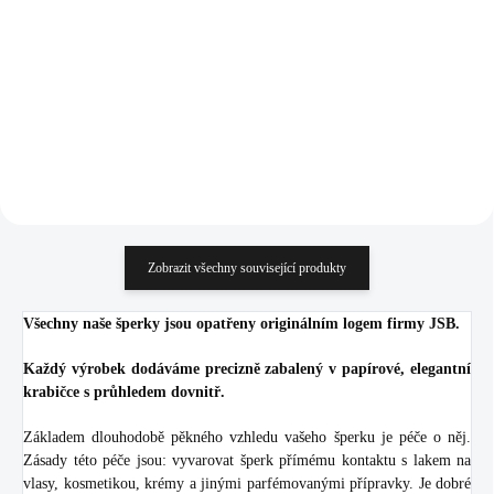
(Stříbro 925/1000)
925/1000)
1 522 Kč
2 183 Kč
1 257,85 Kč bez DPH
1 804,13 Kč bez DPH
Do košíku
Do košíku
Zobrazit všechny související produkty
Všechny naše šperky jsou opatřeny originálním logem firmy JSB.
Každý výrobek dodáváme precizně zabalený v papírové, elegantní
krabičce s průhledem dovnitř.
Základem dlouhodobě pěkného vzhledu vašeho šperku je péče o něj.
Zásady této péče jsou: vyvarovat šperk přímému kontaktu s lakem na
vlasy, kosmetikou, krémy a jinými parfémovanými přípravky. Je dobré