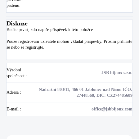
prstenu
:
Diskuze
Buďte první, kdo napíše příspěvek k této položce.
Pouze registrovaní uživatelé mohou vkládat příspěvky. Prosím
přihlaste
se
nebo se
registrujte
.
Výrobní
JSB bijoux s.r.o.
společnost
:
Nádražní 803/11, 466 01 Jablonec nad Nisou IČO:
Adresa
:
27448568, DIČ: CZ274485689
E-mail
:
office@jsbbijoux.com