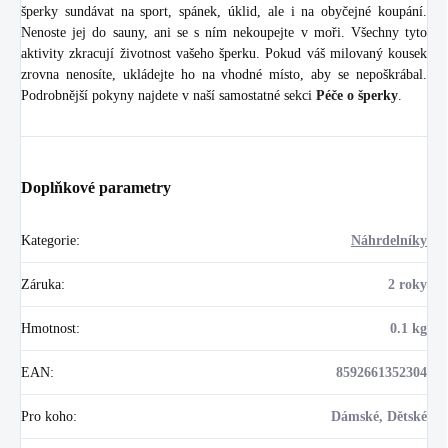
šperky sundávat na sport, spánek, úklid, ale i na obyčejné koupání.
Nenoste jej do sauny, ani se s ním nekoupejte v moři. Všechny tyto
aktivity zkracují životnost vašeho šperku. Pokud váš milovaný kousek
zrovna nenosíte, ukládejte ho na vhodné místo, aby se nepoškrábal.
Podrobnější pokyny najdete v naší samostatné sekci
Péče o šperky
.
Doplňkové parametry
Kategorie
:
Náhrdelníky
Záruka
:
2 roky
Hmotnost
:
0.1 kg
EAN
:
8592661352304
Pro koho
:
Dámské, Dětské