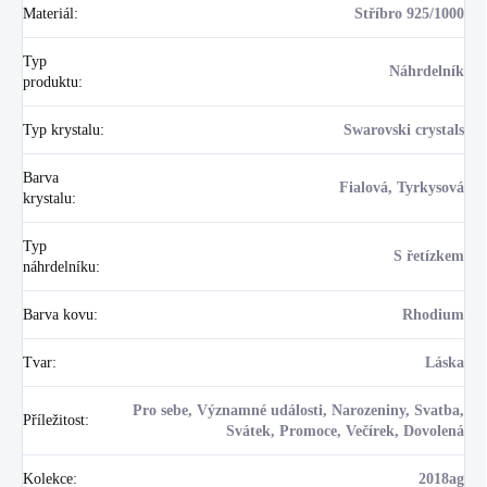
Materiál
:
Stříbro 925/1000
Typ
Náhrdelník
produktu
:
Typ krystalu
:
Swarovski crystals
Barva
Fialová, Tyrkysová
krystalu
:
Typ
S řetízkem
náhrdelníku
:
Barva kovu
:
Rhodium
Tvar
:
Láska
Pro sebe, Významné události, Narozeniny, Svatba,
Příležitost
:
Svátek, Promoce, Večírek, Dovolená
Kolekce
:
2018ag