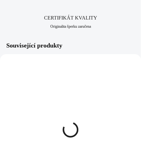
CERTIFIKÁT KVALITY
Originalita šperku zaručena
Související produkty
92300181PUR
92400181PUR
SKLADEM
SKLADEM
(>5 KS)
(>5 KS)
Stříbrný náhrdelník s
Stříbrné náušnice klapky
přívěskem srdce a krystaly
srdce s krystaly Swarovski
Swarovski Purple střední
Purple střední (Stříbro