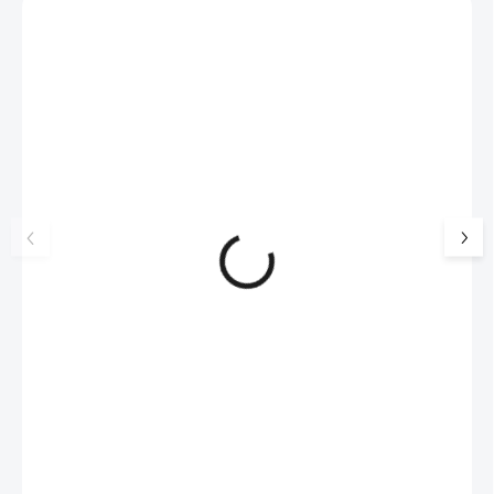
Zákazníci také nakoupili
NOVINKA
17405
🇨🇿 ČESKÁ VÝROBA
Luxusní dárková krabička na
Šperkovnice malá b
šperky JSB - šedá
399 Kč
330 Kč bez DPH
99 Kč
SKLADEM
(>5 KS)
82 Kč bez DPH
Do košíku
Do košíku