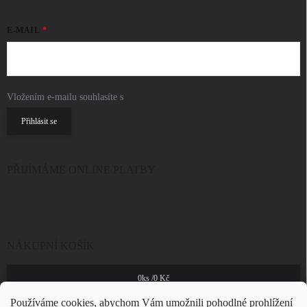
E-MAIL
Vložením e-mailu souhlasíte s
podmínkami ochrany osobních údajů
Přihlásit se
PŘIJÍMÁME ONLINE PLATBY
NÁKUPNÍ KOŠÍK
0
ks /
0 Kč
Používáme cookies, abychom Vám umožnili pohodlné prohlížení