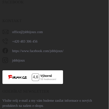
FACEBOOK
KONTAKT
office
@
jsbbijoux.com
+420 483 306 456
https://www.facebook.com/jsbbijoux/
jsbbijoux
ODEBÍRAT NEWSLETTER
Vložte svůj e-mail a my vám budeme zasílat informace o nových
produktech na našem e-shopu.