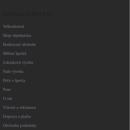
a
t
í
INFORMACE PRO VÁS
Velkoobchod
Moje objednávka
Hodnocení obchodu
Měření šperků
Zakázková výroba
Naše výroba
Péče o šperky
Punc
O nás
Vrácení a reklamace
Doprava a platba
Obchodní podmínky