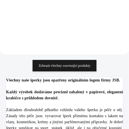
(Stříbro 925/1000)
925/1000)
1 522 Kč
2 183 Kč
1 257,85 Kč bez DPH
1 804,13 Kč bez DPH
Do košíku
Do košíku
Zobrazit všechny související produkty
Všechny naše šperky jsou opatřeny originálním logem firmy JSB.
Každý výrobek dodáváme precizně zabalený v papírové, elegantní
krabičce s průhledem dovnitř.
Základem dlouhodobě pěkného vzhledu vašeho šperku je péče o něj.
Zásady této péče jsou: vyvarovat šperk přímému kontaktu s lakem na
vlasy, kosmetikou, krémy a jinými parfémovanými přípravky. Je dobré
šperky sundávat na sport, spánek, úklid, ale i na obyčejné koupání.