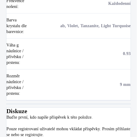
Frekvence
Každodenní
nošení
:
Barva
krystalu dle
ab, Violet, Tanzanite, Light Turquoise
barevnice
:
Váha g
náušnice /
0.93
přívěsku /
prstenu
:
Rozměr
náušnice /
9 mm
přívěsku /
prstenu
:
Diskuze
Buďte první, kdo napíše příspěvek k této položce.
Pouze registrovaní uživatelé mohou vkládat příspěvky. Prosím
přihlaste
se
nebo se
registrujte
.