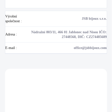
Výrobní
JSB bijoux s.r.o.
společnost
:
Nádražní 803/11, 466 01 Jablonec nad Nisou IČO:
Adresa
:
27448568, DIČ: CZ274485689
E-mail
:
office@jsbbijoux.com
Zákazníci také nakoupili
NOVINKA
17405
🇨🇿 ČESKÁ VÝROBA