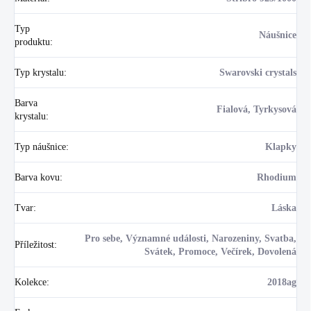
Typ
Náušnice
produktu
:
Typ krystalu
:
Swarovski crystals
Barva
Fialová, Tyrkysová
krystalu
:
Typ náušnice
:
Klapky
Barva kovu
:
Rhodium
Tvar
:
Láska
Pro sebe, Významné události, Narozeniny, Svatba,
Příležitost
:
Svátek, Promoce, Večírek, Dovolená
Kolekce
:
2018ag