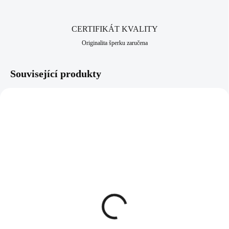
CERTIFIKÁT KVALITY
Originalita šperku zaručena
Související produkty
92300181PUR
92400181PUR
SKLADEM
SKLADEM
(>5 KS)
(>5 KS)
Stříbrný náhrdelník s
Stříbrné náušnice klapky
přívěskem srdce a krystaly
srdce s krystaly Swarovski
Swarovski Purple střední
Purple střední (Stříbro