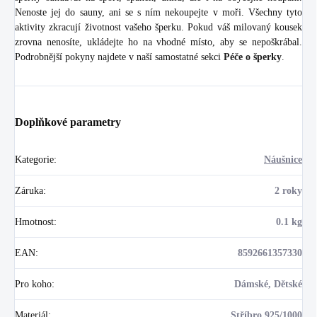
Nenoste jej do sauny, ani se s ním nekoupejte v moři. Všechny tyto
aktivity zkracují životnost vašeho šperku. Pokud váš milovaný kousek
zrovna nenosíte, ukládejte ho na vhodné místo, aby se nepoškrábal.
Podrobnější pokyny najdete v naší samostatné sekci
Péče o šperky
.
Doplňkové parametry
Kategorie
:
Náušnice
Záruka
:
2 roky
Hmotnost
:
0.1 kg
EAN
:
8592661357330
Pro koho
:
Dámské, Dětské
Materiál
:
Stříbro 925/1000