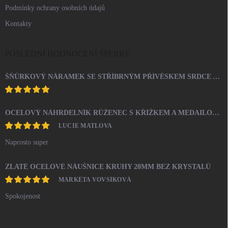
Podmínky ochrany osobních údajů
Kontakty
POSLEDNÍ HODNOCENÍ ŠPERKŮ
ŠŇŮRKOVÝ NÁRAMEK SE STŘÍBRNÝM PŘÍVĚSKEM SRDCE A KRYSTALY SWAROVSKI CRYSTAL (STŘÍBRO 925/1000)
OCELOVÝ NÁHRDELNÍK RŮŽENEC S KŘÍŽKEM A MEDAILONEM
LUCIE MATLOVA
Naprosto super
ZLATÉ OCELOVÉ NÁUŠNICE KRUHY 20MM BEZ KRYSTALŮ
MARKÉTA VOVSÍKOVÁ
Spokojenost