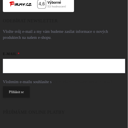
ODEBÍRAT NEWSLETTER
Vložte svůj e-mail a my vám budeme zasílat informace o nových
produktech na našem e-shopu.
E-MAIL
Vložením e-mailu souhlasíte s
podmínkami ochrany osobních údajů
Přihlásit se
PŘIJÍMÁME ONLINE PLATBY