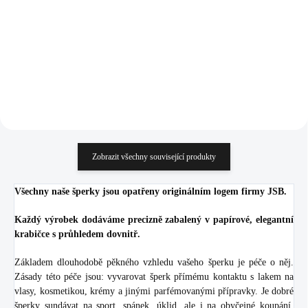
(Stříbro 925/1000)
925/1000)
1 522 Kč
2 183 Kč
1 257,85 Kč bez DPH
1 804,13 Kč bez DPH
Do košíku
Do košíku
Zobrazit všechny související produkty
Všechny naše šperky jsou opatřeny originálním logem firmy JSB.
Každý výrobek dodáváme precizně zabalený v papírové, elegantní
krabičce s průhledem dovnitř.
Základem dlouhodobě pěkného vzhledu vašeho šperku je péče o něj.
Zásady této péče jsou: vyvarovat šperk přímému kontaktu s lakem na
vlasy, kosmetikou, krémy a jinými parfémovanými přípravky. Je dobré
šperky sundávat na sport, spánek, úklid, ale i na obyčejné koupání.