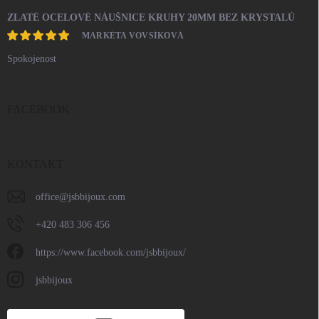
ZLATÉ OCELOVÉ NÁUŠNICE KRUHY 20MM BEZ KRYSTALŮ
MARKÉTA VOVSÍKOVÁ
Spokojenost
FACEBOOK
KONTAKT
office
@
jsbbijoux.com
+420 483 306 456
https://www.facebook.com/jsbbijoux/
jsbbijoux