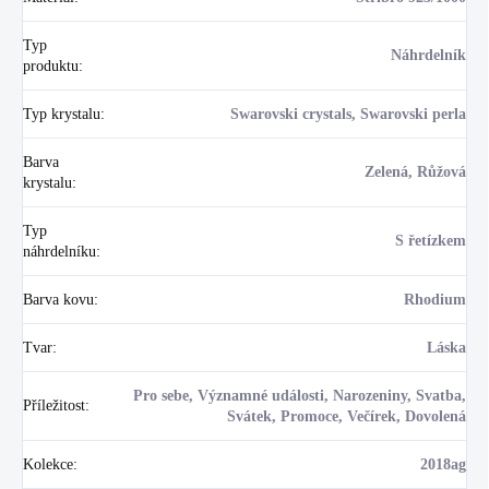
Typ
Náhrdelník
produktu
:
Typ krystalu
:
Swarovski crystals, Swarovski perla
Barva
Zelená, Růžová
krystalu
:
Typ
S řetízkem
náhrdelníku
:
Barva kovu
:
Rhodium
Tvar
:
Láska
Pro sebe, Významné události, Narozeniny, Svatba,
Příležitost
:
Svátek, Promoce, Večírek, Dovolená
Kolekce
:
2018ag