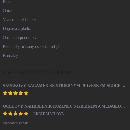
Punc
O nás
Vrácení a reklamace
Doprava a platba
Obchodní podmínky
Podmínky ochrany osobních údajů
Kontakty
POSLEDNÍ HODNOCENÍ ŠPERKŮ
ŠŇŮRKOVÝ NÁRAMEK SE STŘÍBRNÝM PŘÍVĚSKEM SRDCE A KRYSTALY SWAROVSKI CRYSTAL (STŘÍBRO 925/1000)
OCELOVÝ NÁHRDELNÍK RŮŽENEC S KŘÍŽKEM A MEDAILONEM
LUCIE MATLOVA
Naprosto super