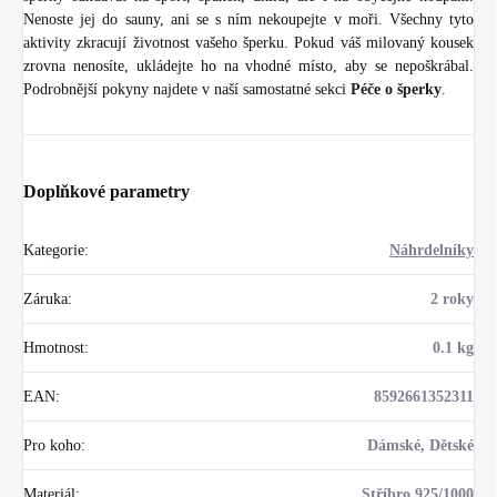
Nenoste jej do sauny, ani se s ním nekoupejte v moři. Všechny tyto
aktivity zkracují životnost vašeho šperku. Pokud váš milovaný kousek
zrovna nenosíte, ukládejte ho na vhodné místo, aby se nepoškrábal.
Podrobnější pokyny najdete v naší samostatné sekci
Péče o šperky
.
Doplňkové parametry
Kategorie
:
Náhrdelníky
Záruka
:
2 roky
Hmotnost
:
0.1 kg
EAN
:
8592661352311
Pro koho
:
Dámské, Dětské
Materiál
:
Stříbro 925/1000