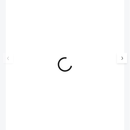
NOVINKA
17405
🇨🇿 ČESKÁ VÝROBA
Luxusní dárková krabička na
Šperkovnice malá b
šperky JSB - šedá
399 Kč
330 Kč bez DPH
99 Kč
SKLADEM
(>5 KS)
82 Kč bez DPH
Do košíku
Do košíku