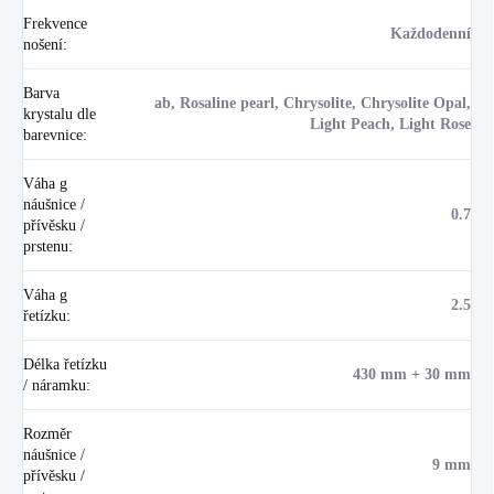
Frekvence
Každodenní
nošení
:
Barva
ab, Rosaline pearl, Chrysolite, Chrysolite Opal,
krystalu dle
Light Peach, Light Rose
barevnice
:
Váha g
náušnice /
0.7
přívěsku /
prstenu
:
Váha g
2.5
řetízku
:
Délka řetízku
430 mm + 30 mm
/ náramku
:
Rozměr
náušnice /
9 mm
přívěsku /