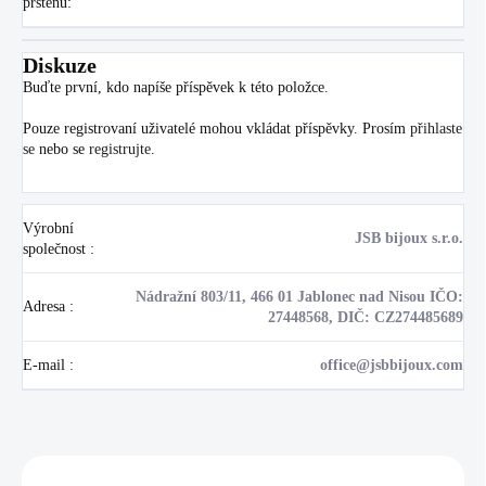
prstenu
:
Diskuze
Buďte první, kdo napíše příspěvek k této položce.
Pouze registrovaní uživatelé mohou vkládat příspěvky. Prosím
přihlaste
se
nebo se
registrujte
.
Výrobní
JSB bijoux s.r.o.
společnost
:
Nádražní 803/11, 466 01 Jablonec nad Nisou IČO:
Adresa
:
27448568, DIČ: CZ274485689
E-mail
:
office@jsbbijoux.com
Zákazníci také nakoupili