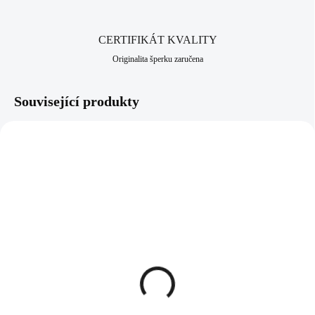
CERTIFIKÁT KVALITY
Originalita šperku zaručena
Související produkty
92300181MULTI
92400181MULTI
SKLADEM
SKLADEM
(>5 KS)
(>5 KS)
Stříbrný náhrdelník s
Stříbrné náušnice klapky
přívěskem srdce a krystaly
srdce s krystaly Swarovski
Swarovski Multi střední
Multi střední (Stříbro