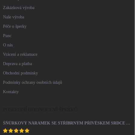
Zakázková výroba
Naše výroba
Péče o šperky
Punc
O nás
Vrácení a reklamace
Doprava a platba
Obchodní podmínky
Podmínky ochrany osobních údajů
Kontakty
POSLEDNÍ HODNOCENÍ ŠPERKŮ
ŠŇŮRKOVÝ NÁRAMEK SE STŘÍBRNÝM PŘÍVĚSKEM SRDCE A KRYSTALY SWAROVSKI CRYSTAL (STŘÍBRO 925/1000)