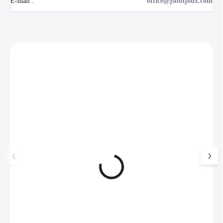
E-mail
:
office@jsbbijoux.com
Zákazníci také nakoupili
NOVINKA
💎 RUČNÍ PRÁCE
17405
🇨🇿 ČESKÁ VÝROBA
🇨🇿 ČESKÁ VÝROBA
Luxusní dárková krabička na
Pánský náhrdelník
šperky JSB - šedá
kožená šňůrka
99 Kč
SKLADEM
175 Kč
(>5 KS)