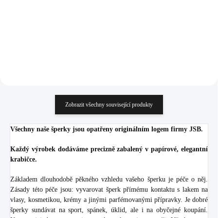
552,07 Kč bez DPH
447,93 Kč bez DPH
Do košíku
Do košíku
Zobrazit všechny související produkty
Všechny naše šperky jsou opatřeny originálním logem firmy JSB.
Každý výrobek dodáváme precizně zabalený v papírové, elegantní
krabičce.
Základem dlouhodobě pěkného vzhledu vašeho šperku je péče o něj.
Zásady této péče jsou: vyvarovat šperk přímému kontaktu s lakem na
vlasy, kosmetikou, krémy a jinými parfémovanými přípravky. Je dobré
šperky sundávat na sport, spánek, úklid, ale i na obyčejné koupání.