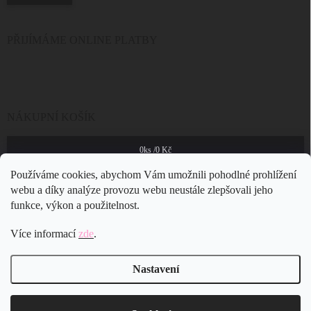
PŘIJÍMÁME ONLINE PLATBY
NÁKUPNÍ KOŠÍK
0
ks /
0 Kč
Používáme cookies, abychom Vám umožnili pohodlné prohlížení
webu a díky analýze provozu webu neustále zlepšovali jeho
funkce, výkon a použitelnost.
Více informací
zde
.
Nastavení
Copyright 2026
JSB Bijoux s.r.o.
. Všechna práva vyhrazena.