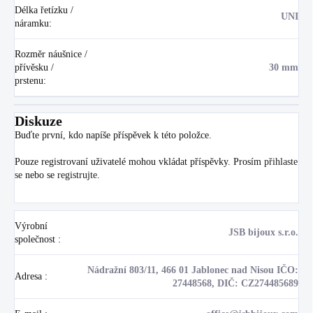
Délka řetízku /
UNI
náramku
:
Rozměr náušnice /
přívěsku /
30 mm
prstenu
:
Diskuze
Buďte první, kdo napíše příspěvek k této položce.
Pouze registrovaní uživatelé mohou vkládat příspěvky. Prosím
přihlaste
se
nebo se
registrujte
.
Výrobní
JSB bijoux s.r.o.
společnost
:
Nádražní 803/11, 466 01 Jablonec nad Nisou IČO:
Adresa
:
27448568, DIČ: CZ274485689