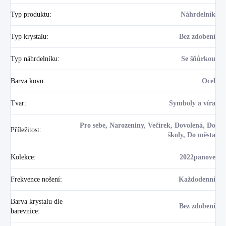
Typ produktu
:
Náhrdelník
Typ krystalu
:
Bez zdobení
Typ náhrdelníku
:
Se šňůrkou
Barva kovu
:
Ocel
Tvar
:
Symboly a víra
Pro sebe, Narozeniny, Večírek, Dovolená, Do
Příležitost
:
školy, Do města
Kolekce
:
2022panove
Frekvence nošení
:
Každodenní
Barva krystalu dle
Bez zdobení
barevnice
: