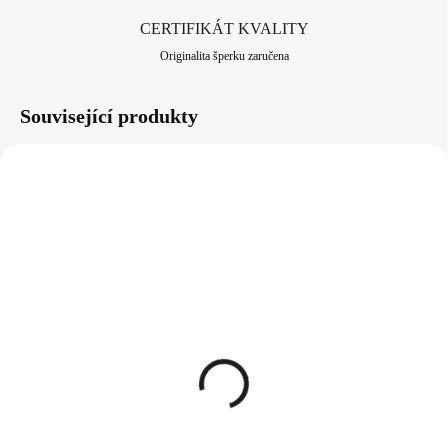
CERTIFIKÁT KVALITY
Originalita šperku zaručena
Související produkty
61310027
61310036
SKLADEM
SKLADEM
(>5 KS)
(>5 KS)
Pánský náhrdelník s
Pánský náhrdelník s
ocelovým přívěskem ve
ocelovým přívěskem ve
tvaru lovícího orla
tvaru ozdobného kladiva
668 Kč
542 Kč