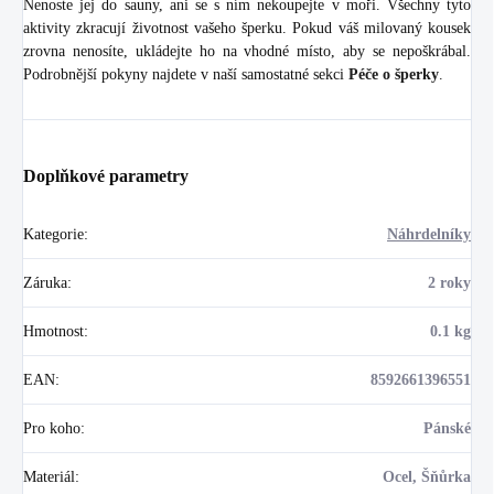
Nenoste jej do sauny, ani se s ním nekoupejte v moři. Všechny tyto
aktivity zkracují životnost vašeho šperku. Pokud váš milovaný kousek
zrovna nenosíte, ukládejte ho na vhodné místo, aby se nepoškrábal.
Podrobnější pokyny najdete v naší samostatné sekci
Péče o šperky
.
Doplňkové parametry
Kategorie
:
Náhrdelníky
Záruka
:
2 roky
Hmotnost
:
0.1 kg
EAN
:
8592661396551
Pro koho
:
Pánské
Materiál
:
Ocel, Šňůrka