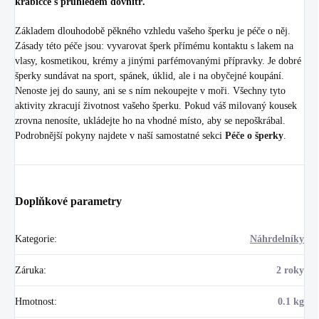
krabičce s průhledem dovnitř.
Základem dlouhodobě pěkného vzhledu vašeho šperku je péče o něj.
Zásady této péče jsou: vyvarovat šperk přímému kontaktu s lakem na
vlasy, kosmetikou, krémy a jinými parfémovanými přípravky. Je dobré
šperky sundávat na sport, spánek, úklid, ale i na obyčejné koupání.
Nenoste jej do sauny, ani se s ním nekoupejte v moři. Všechny tyto
aktivity zkracují životnost vašeho šperku. Pokud váš milovaný kousek
zrovna nenosíte, ukládejte ho na vhodné místo, aby se nepoškrábal.
Podrobnější pokyny najdete v naší samostatné sekci
Péče o šperky
.
Doplňkové parametry
Kategorie
:
Náhrdelníky
Záruka
:
2 roky
Hmotnost
:
0.1 kg