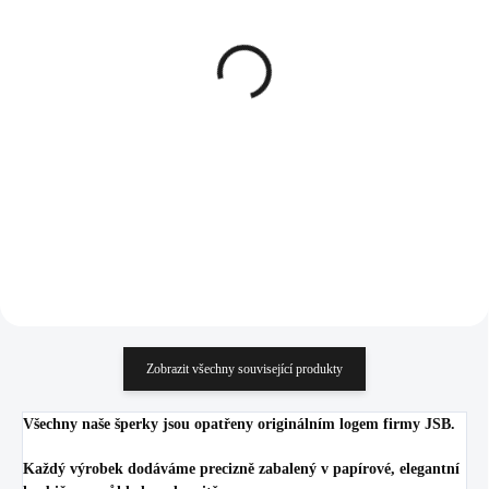
SKLADEM
SKLADEM
(>5 KS)
(>5 KS)
Pozlacený stříbrný
Stříbrné náušnice kroužky
náhrdelník s přívěskem
s přívěskem
nepravidelného
nepravidelného
podlouhlého tvaru bez
podlouhlého tvaru bez
1 054 Kč
878 Kč
krystalů (Stříbro
krystalů (Stříbro
871,07 Kč bez DPH
725,62 Kč bez DPH
925/1000)
925/1000)
Do košíku
Do košíku
Zobrazit všechny související produkty
Všechny naše šperky jsou opatřeny originálním logem firmy JSB.
Každý výrobek dodáváme precizně zabalený v papírové, elegantní