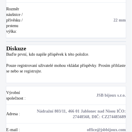
Rozměr
náušnice /
přívěsku /
22 mm
prstenu
výška
:
Diskuze
Buďte první, kdo napíše příspěvek k této položce.
Pouze registrovaní uživatelé mohou vkládat příspěvky. Prosím
přihlaste
se
nebo se
registrujte
.
Výrobní
JSB bijoux s.r.o.
společnost
:
Nádražní 803/11, 466 01 Jablonec nad Nisou IČO:
Adresa
:
27448568, DIČ: CZ274485689
E-mail
:
office@jsbbijoux.com