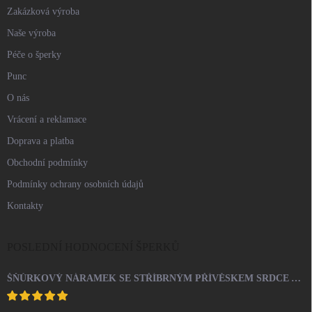
Zakázková výroba
Naše výroba
Péče o šperky
Punc
O nás
Vrácení a reklamace
Doprava a platba
Obchodní podmínky
Podmínky ochrany osobních údajů
Kontakty
POSLEDNÍ HODNOCENÍ ŠPERKŮ
ŠŇŮRKOVÝ NÁRAMEK SE STŘÍBRNÝM PŘÍVĚSKEM SRDCE A KRYSTALY SWAROVSKI CRYSTAL (STŘÍBRO 925/1000)