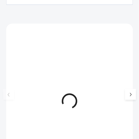
Zákazníci také nakoupili
NOVINKA
💎 RUČNÍ PRÁCE
17405
🇨🇿 ČESKÁ VÝROBA
🇨🇿 ČESKÁ VÝROBA
Luxusní dárková krabička na
Pánský náhrdelník
šperky JSB - šedá
kožená šňůrka
99 Kč
SKLADEM
175 Kč
(>5 KS)