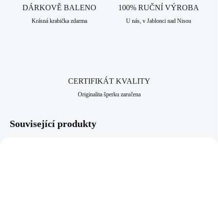
dlouhodobou šperkařskou a bižuterní historii.
DÁRKOVĚ BALENO
100% RUČNÍ VÝROBA
Krásná krabička zdarma
U nás, v Jablonci nad Nisou
CERTIFIKÁT KVALITY
Originalita šperku zaručena
Související produkty
92300587G
92400587R