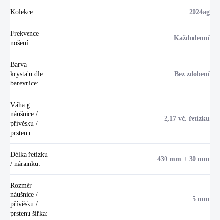
Kolekce
:
2024ag
Frekvence
Každodenní
nošení
:
Barva
krystalu dle
Bez zdobení
barevnice
:
Váha g
náušnice /
2,17 vč. řetízku
přívěsku /
prstenu
:
Délka řetízku
430 mm + 30 mm
/ náramku
:
Rozměr
náušnice /
5 mm
přívěsku /
prstenu šířka
: