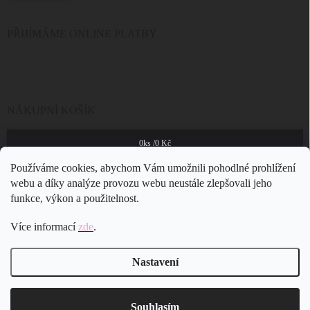
PŘIJÍMÁME ONLINE PLATBY
NÁKUPNÍ KOŠÍK
0
ks /
0 Kč
Používáme cookies, abychom Vám umožnili pohodlné prohlížení
webu a díky analýze provozu webu neustále zlepšovali jeho
funkce, výkon a použitelnost.
Více informací
zde
.
Nastavení
Copyright 2026
JSB Bijoux s.r.o.
. Všechna práva vyhrazena.
Souhlasím