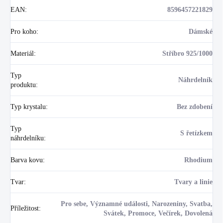
EAN
:
8596457221829
Pro koho
:
Dámské
Materiál
:
Stříbro 925/1000
Typ
Náhrdelník
produktu
:
Typ krystalu
:
Bez zdobení
Typ
S řetízkem
náhrdelníku
:
Barva kovu
:
Rhodium
Tvar
:
Tvary a linie
Pro sebe, Významné události, Narozeniny, Svatba,
Příležitost
:
Svátek, Promoce, Večírek, Dovolená