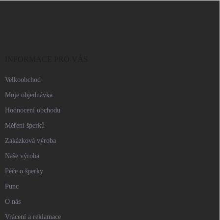
Z
á
p
a
t
í
INFORMACE PRO VÁS
Velkoobchod
Moje objednávka
Hodnocení obchodu
Měření šperků
Zakázková výroba
Naše výroba
Péče o šperky
Punc
O nás
Vrácení a reklamace