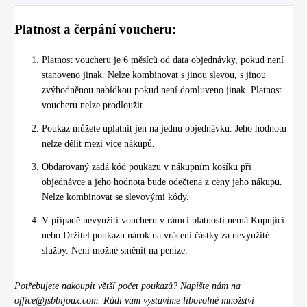
Platnost a čerpání voucheru:
Platnost voucheru je 6 měsíců od data objednávky, pokud není
stanoveno jinak. Nelze kombinovat s jinou slevou, s jinou
zvýhodněnou nabídkou pokud není domluveno jinak. Platnost
voucheru nelze prodloužit.
Poukaz můžete uplatnit jen
na jednu objednávku
. Jeho hodnotu
nelze dělit mezi více nákupů.
Obdarovaný
zadá kód poukazu v nákupním košíku
při
objednávce a jeho hodnota bude odečtena z ceny jeho nákupu.
Nelze kombinovat se slevovými kódy.
V případě nevyužití voucheru v rámci platnosti nemá Kupující
nebo Držitel poukazu nárok na vrácení částky za nevyužité
služby. Není možné směnit na peníze.
Potřebujete nakoupit větší počet poukazů?
Napište nám na
office@jsbbijoux.com
. Rádi vám vystavíme libovolné množství