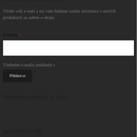
Vložte svůj e-mail a my vám budeme zasílat informace o nových
produktech na našem e-shopu.
E-MAIL
Vložením e-mailu souhlasíte s
podmínkami ochrany osobních údajů
Přihlásit se
PŘIJÍMÁME ONLINE PLATBY
NÁKUPNÍ KOŠÍK