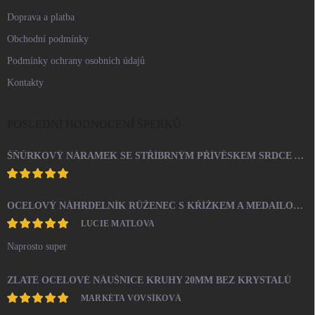
Doprava a platba
Obchodní podmínky
Podmínky ochrany osobních údajů
Kontakty
POSLEDNÍ HODNOCENÍ ŠPERKŮ
ŠŇŮRKOVÝ NÁRAMEK SE STŘÍBRNÝM PŘÍVĚSKEM SRDCE A KRYSTALY SWAROVSKI CRYSTAL (STŘÍBRO 925/1000)
OCELOVÝ NÁHRDELNÍK RŮŽENEC S KŘÍŽKEM A MEDAILONEM
LUCIE MATLOVA
Naprosto super
ZLATÉ OCELOVÉ NÁUŠNICE KRUHY 20MM BEZ KRYSTALŮ
MARKÉTA VOVSÍKOVÁ