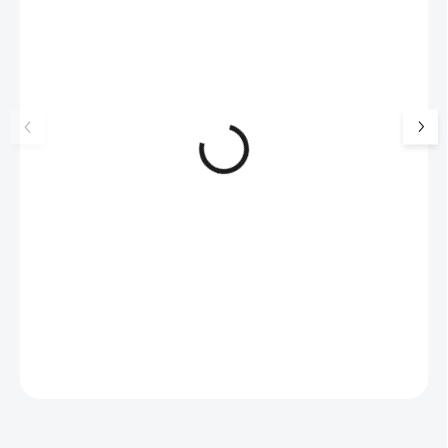
17405
🇨🇿 ČESKÁ VÝROBA
🇨🇿 ČESKÁ VÝROBA
Luxusní dárková krabička na
Stříbrný nákotník 
šperky JSB - šedá
obvodový křížek k
krystalů (Stříbro 9
99 Kč
SKLADEM
922 Kč
(>5 KS)
82 Kč bez DPH
762 Kč bez DPH
Do košíku
Do košíku