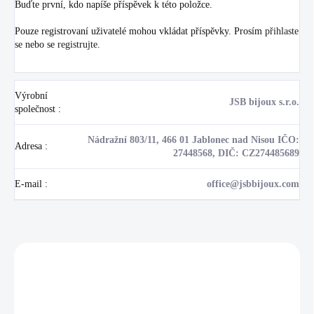
Buďte první, kdo napíše příspěvek k této položce.
Pouze registrovaní uživatelé mohou vkládat příspěvky. Prosím
přihlaste
se
nebo se
registrujte
.
Výrobní
JSB bijoux s.r.o.
společnost
:
Nádražní 803/11, 466 01 Jablonec nad Nisou IČO:
Adresa
:
27448568, DIČ: CZ274485689
E-mail
:
office@jsbbijoux.com
Zákazníci také nakoupili
NOVINKA
💎 RUČNÍ PRÁCE