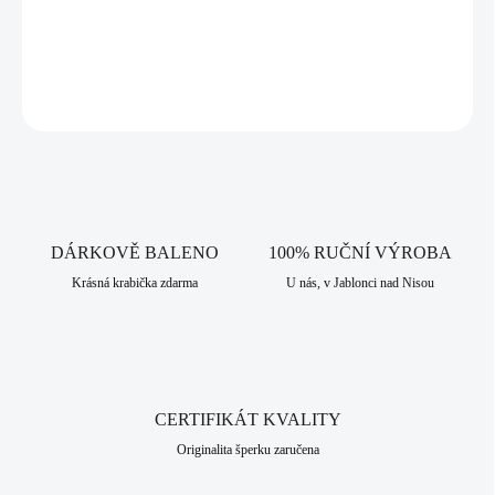
závislosti na rychlosti bank.
DETAILNÍ INFORMACE
ZEPTAT SE
HLÍDAT
DÁRKOVĚ BALENO
100% RUČNÍ VÝROBA
Krásná krabička zdarma
U nás, v Jablonci nad Nisou
CERTIFIKÁT KVALITY
Originalita šperku zaručena