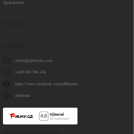
Spokojenost
FACEBOOK
KONTAKT
office
@
jsbbijoux.com
+420 483 306 456
https://www.facebook.com/jsbbijoux/
jsbbijoux
ODEBÍRAT NEWSLETTER