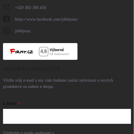
+420 483 306 456
https://www.facebook.com/jsbbijoux/
jsbbijoux
ODEBÍRAT NEWSLETTER
Vložte svůj e-mail a my vám budeme zasílat informace o nových
produktech na našem e-shopu.
E-MAIL
Vložením e-mailu souhlasíte s
podmínkami ochrany osobních údajů