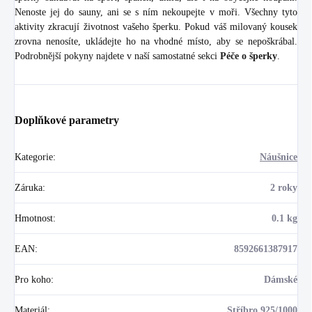
Nenoste jej do sauny, ani se s ním nekoupejte v moři. Všechny tyto
aktivity zkracují životnost vašeho šperku. Pokud váš milovaný kousek
zrovna nenosíte, ukládejte ho na vhodné místo, aby se nepoškrábal.
Podrobnější pokyny najdete v naší samostatné sekci
Péče o šperky
.
Doplňkové parametry
Kategorie
:
Náušnice
Záruka
:
2 roky
Hmotnost
:
0.1 kg
EAN
:
8592661387917
Pro koho
:
Dámské
Materiál
:
Stříbro 925/1000