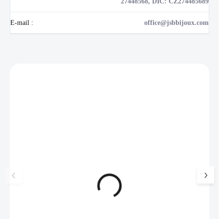
27448568, DIČ: CZ274485689
E-mail
:
office@jsbbijoux.com
Zákazníci také nakoupili
NOVINKA
17405
🇨🇿 ČESKÁ VÝROBA
Luxusní dárková krabička na
Šperkovnice malá b
šperky JSB - šedá