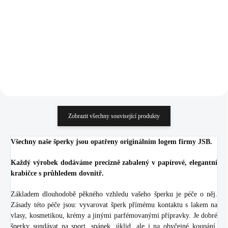
925/1000)
1 167 Kč
1 167 Kč
964,46 Kč bez DPH
964,46 Kč bez DPH
Do košíku
Do košíku
Zobrazit všechny související produkty
Všechny naše šperky jsou opatřeny originálním logem firmy JSB.
Každý výrobek dodáváme precizně zabalený v papírové, elegantní
krabičce s průhledem dovnitř.
Základem dlouhodobě pěkného vzhledu vašeho šperku je péče o něj.
Zásady této péče jsou: vyvarovat šperk přímému kontaktu s lakem na
vlasy, kosmetikou, krémy a jinými parfémovanými přípravky. Je dobré
šperky sundávat na sport, spánek, úklid, ale i na obyčejné koupání.