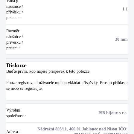
Váha g
náušnice /
1.1
přívěsku /
prstenu
:
Rozměr
náušnice /
30 mm
přívěsku /
prstenu
:
Diskuze
Buďte první, kdo napíše příspěvek k této položce.
Pouze registrovaní uživatelé mohou vkládat příspěvky. Prosím
přihlaste
se
nebo se
registrujte
.
Výrobní
JSB bijoux s.r.o.
společnost
:
Nádražní 803/11, 466 01 Jablonec nad Nisou IČO:
Adresa
: