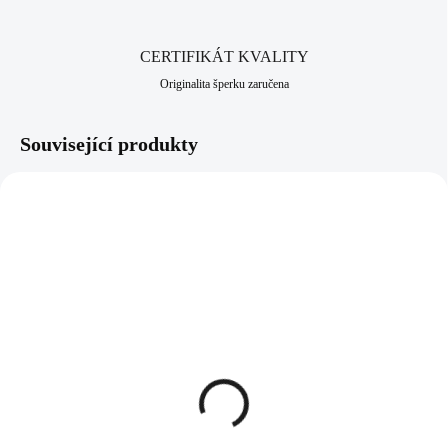
CERTIFIKÁT KVALITY
Originalita šperku zaručena
Související produkty
92400403G
92400403RH
SKLADEM
SKLADEM
(>5 KS)
(>5 KS)
Pozlacené stříbrné
Stříbrné náušnice
náušnice mašlička bez
mašlička bez krystalů
krystalů (Stříbro
(Stříbro 925/1000)