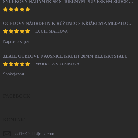
ŠŇŮRKOVÝ NÁRAMEK SE STŘÍBRNÝM PŘÍVĚSKEM SRDCE A KRYSTALY SWAROVSKI CRYSTAL (STŘÍBRO 925/1000)
OCELOVÝ NÁHRDELNÍK RŮŽENEC S KŘÍŽKEM A MEDAILONEM
LUCIE MATLOVA
Naprosto super
ZLATÉ OCELOVÉ NÁUŠNICE KRUHY 20MM BEZ KRYSTALŮ
MARKÉTA VOVSÍKOVÁ
Spokojenost
FACEBOOK
KONTAKT
office
@
jsbbijoux.com