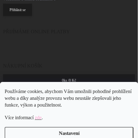
Přihlásit se
PŘIJÍMÁME ONLINE PLATBY
NÁKUPNÍ KOŠÍK
0
ks /
0 Kč
Používáme cookies, abychom Vám umožnili pohodlné prohlížení
webu a díky analýze provozu webu neustále zlepšovali jeho
funkce, výkon a použitelnost.
Více informací
zde
.
Nastavení