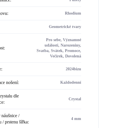
kovu
:
Rhodium
Geometrické tvary
Pro sebe, Významné
události, Narozeniny,
ost
:
Svatba, Svátek, Promoce,
Večírek, Dovolená
e
:
2024bizu
ce nošení
:
Každodenní
rystalu dle
Crystal
ce
:
náušnice /
4 mm
 / prstenu šířka
: