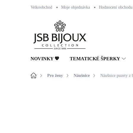
Přejít
Velkoobchod
Moje objednávka
Hodnocení obchodu
na
obsah
NOVINKY 💖
TEMATICKÉ ŠPERKY
Domů
Pro ženy
Náušnice
Náušnice puzety z 
Neohodnoceno
Podrobnosti hodnocení
🇨🇿 ČESKÁ VÝROBA
💎 RUČNÍ PRÁCE