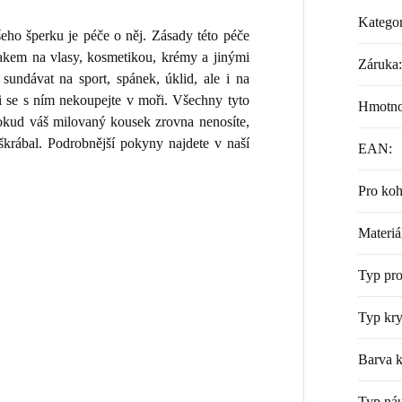
Kategor
ho šperku je péče o něj. Zásady této péče
lakem na vlasy, kosmetikou, krémy a jinými
Záruka
:
sundávat na sport, spánek, úklid, ale i na
i se s ním nekoupejte v moři. Všechny tyto
Hmotno
 Pokud váš milovaný kousek zrovna nenosíte,
škrábal. Podrobnější pokyny najdete v naší
EAN
:
Pro ko
Materiá
Typ pr
Typ kry
Barva k
Typ náu