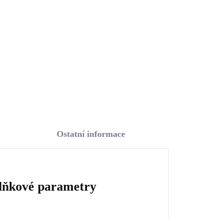
(každá náušnice je jiná)
823 Kč
680,17 Kč bez DPH
Do košíku
Ostatní informace
lňkové parametry