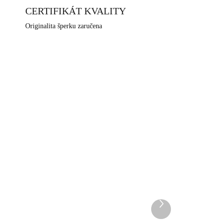
CERTIFIKÁT KVALITY
Originalita šperku zaručena
NOVINKA
47CR
61410367GWH
DEM
SKLADEM
5 KS)
(>5 KS)
Další
Zlaté ocelové náušnice
produkt
 s
puzety list s bílou perlou