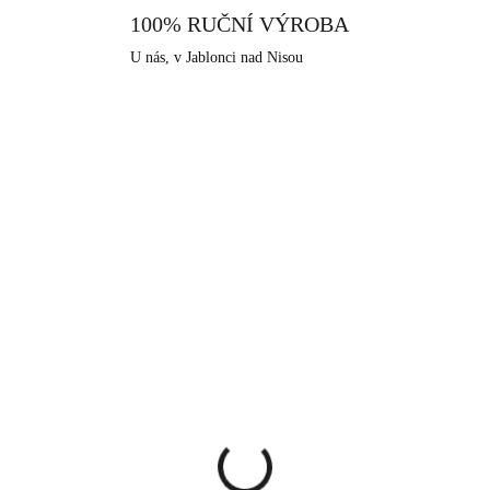
100% RUČNÍ VÝROBA
U nás, v Jablonci nad Nisou
NOVINKA
61400678CR
614103
SKLADEM
SKLA
(>5 KS)
(>
šnice puzety z
Náušnice puzety z
uterní slitiny pět
bižuterní slitiny spirála