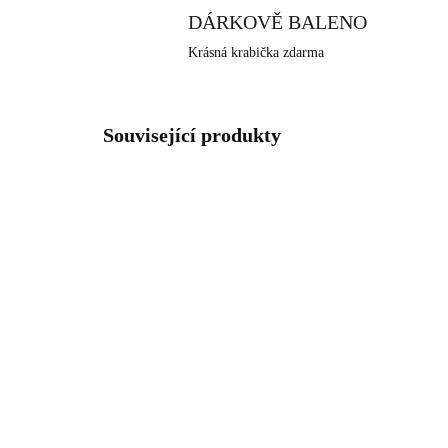
DÁRKOVĚ BALENO
Krásná krabička zdarma
Související produkty
NOVINKA
61410357G
SKLADEM
(>5 KS)
Zlaté ocelové náušnice
Náu
klapky velké listy ginkgo
biž