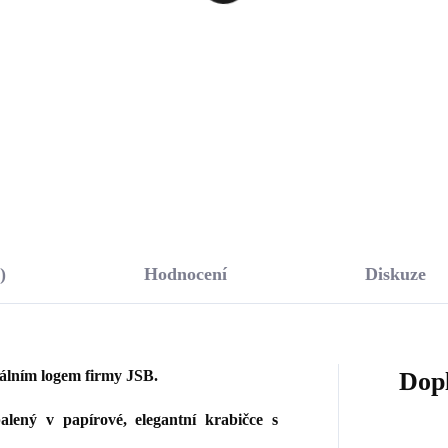
stalů v postupu
krystaly Swarovski
rovski Crystal
Crystal
6 Kč
494 Kč
,45 Kč bez DPH
408,26 Kč bez DPH
Do košíku
Do košíku
)
Hodnocení
Diskuze
nálním logem firmy JSB.
Dop
lený v papírové, elegantní krabičce s