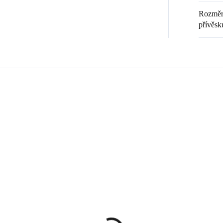
Rozměr 
přívěsk
Zákazníci také nakoupili
💎 RUČNÍ PRÁCE
20369
9240008
🇨🇿 ČESKÁ VÝROBA