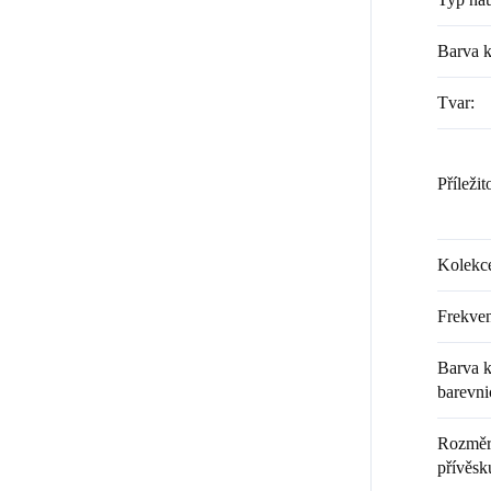
Barva 
Tvar
:
Příležit
Kolekc
Frekven
Barva k
barevni
Rozměr 
přívěsku