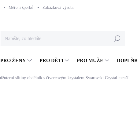
Měření šperků
Zakázková výroba
Naše výroba
Péče o šperk
Hledat
PRO ŽENY
PRO DĚTI
PRO MUŽE
DOPLŇ
bižuterní slitiny obdélník s čtvercovým krystalem Swarovski Crystal menší
286 Kč
236,36 Kč bez DPH
Měrná
SKLADEM
(>5 KS)