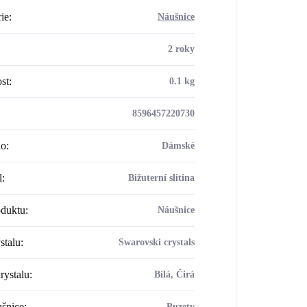
ie
:
Náušnice
2 roky
st
:
0.1 kg
8596457220730
ho
:
Dámské
l
:
Bižuterní slitina
oduktu
:
Náušnice
stalu
:
Swarovski crystals
rystalu
:
Bílá, Čirá
šnice
:
Puzety