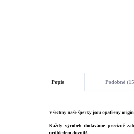
bez krystalů
kry
Swa
506 Kč
51
418,18 Kč bez DPH
426
Do košíku
Popis
Podobné (15
Všechny naše šperky jsou opatřeny origi
Každý výrobek dodáváme precizně zaba
průhledem dovnitř.