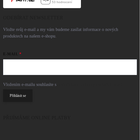
ODEBÍRAT NEWSLETTER
Vložte svůj e-mail a my vám budeme zasílat informace o nových
produktech na našem e-shopu.
E-MAIL
Vložením e-mailu souhlasíte s
podmínkami ochrany osobních údajů
Přihlásit se
PŘIJÍMÁME ONLINE PLATBY