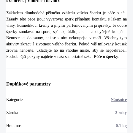
krabičce s průhledem dovnitř.
Základem dlouhodobě pěkného vzhledu vašeho šperku je péče o něj.
Zásady této péče jsou: vyvarovat šperk přímému kontaktu s lakem na
vlasy, kosmetikou, krémy a jinými parfémovanými přípravky. Je dobré
šperky sundávat na sport, spánek, úklid, ale i na obyčejné koupání.
Nenoste jej do sauny, ani se s ním nekoupejte v moři. Všechny tyto
aktivity zkracují životnost vašeho šperku. Pokud váš milovaný kousek
zrovna nenosíte, ukládejte ho na vhodné místo, aby se nepoškrábal.
Podrobnější pokyny najdete v naší samostatné sekci
Péče o šperky
.
Doplňkové parametry
Kategorie
:
Náušnice
Záruka
:
2 roky
Hmotnost
:
0.1 kg