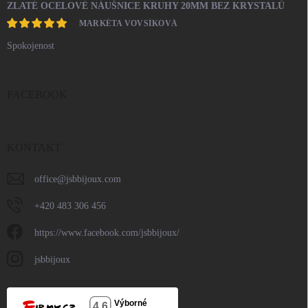
ZLATÉ OCELOVÉ NÁUŠNICE KRUHY 20MM BEZ KRYSTALŮ
MARKÉTA VOVSÍKOVÁ
Spokojenost
FACEBOOK
KONTAKT
office
@
jsbbijoux.com
+420 483 306 456
https://www.facebook.com/jsbbijoux/
jsbbijoux