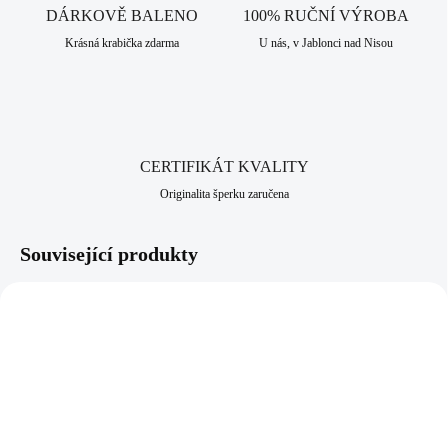
DÁRKOVĚ BALENO
100% RUČNÍ VÝROBA
Krásná krabička zdarma
U nás, v Jablonci nad Nisou
CERTIFIKÁT KVALITY
Originalita šperku zaručena
Související produkty
NOVINKA
61400678CR
61410363G