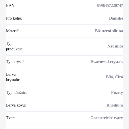
EAN
:
8596457220747
Pro koho
:
Dámské
Materiál
:
Bižuterní slitina
Typ
Náušnice
produktu
:
Typ krystalu
:
Swarovski crystals
Barva
Bílá, Čirá
krystalu
:
Typ náušnice
:
Puzety
Barva kovu
:
Rhodium
Tvar
:
Geometrické tvary