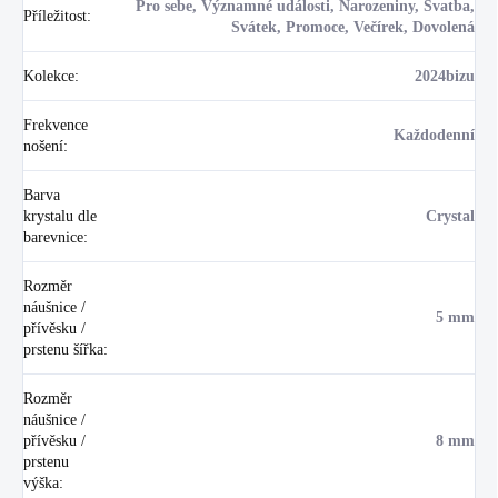
Pro sebe, Významné události, Narozeniny, Svatba,
Příležitost
:
Svátek, Promoce, Večírek, Dovolená
Kolekce
:
2024bizu
Frekvence
Každodenní
nošení
:
Barva
krystalu dle
Crystal
barevnice
:
Rozměr
náušnice /
5 mm
přívěsku /
prstenu šířka
:
Rozměr
náušnice /
přívěsku /
8 mm
prstenu
výška
: