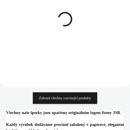
SKLADEM
SKLADEM
(>5 KS)
(>5 KS)
Náušnice puzety z
Zlaté ocelové náušnice
bižuterní slitiny pět
kruhy v podobě
krystalů v postupu
palmového listu
Swarovski Crystal
516 Kč
653 Kč
426,45 Kč bez DPH
539,67 Kč bez DPH
Do košíku
Do košíku
Zobrazit všechny související produkty
Všechny naše šperky jsou opatřeny originálním logem firmy JSB.
Každý výrobek dodáváme precizně zabalený v papírové, elegantní