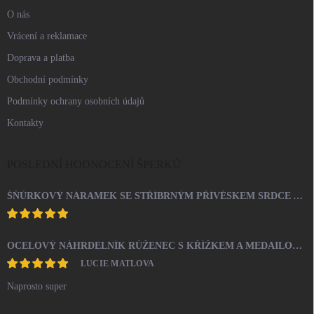
O nás
Vrácení a reklamace
Doprava a platba
Obchodní podmínky
Podmínky ochrany osobních údajů
Kontakty
POSLEDNÍ HODNOCENÍ ŠPERKŮ
ŠŇŮRKOVÝ NÁRAMEK SE STŘÍBRNÝM PŘÍVĚSKEM SRDCE A KRYSTALY SWAROVSKI CRYSTAL (STŘÍBRO 925/1000)
OCELOVÝ NÁHRDELNÍK RŮŽENEC S KŘÍŽKEM A MEDAILONEM
LUCIE MATLOVA
Naprosto super