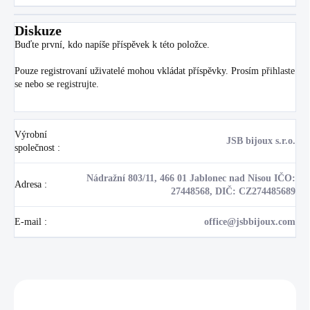
Diskuze
Buďte první, kdo napíše příspěvek k této položce.
Pouze registrovaní uživatelé mohou vkládat příspěvky. Prosím
přihlaste
se
nebo se
registrujte
.
Výrobní
JSB bijoux s.r.o.
společnost
:
Nádražní 803/11, 466 01 Jablonec nad Nisou IČO:
Adresa
:
27448568, DIČ: CZ274485689
E-mail
:
office@jsbbijoux.com
Zákazníci také nakoupili