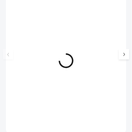
NOVINKA
17405
🇨🇿 ČESKÁ VÝROBA
Luxusní dárková krabička na
Šperkovnice malá b
šperky JSB - šedá
399 Kč
330 Kč bez DPH
99 Kč
SKLADEM
(>5 KS)
82 Kč bez DPH
Do košíku
Do košíku