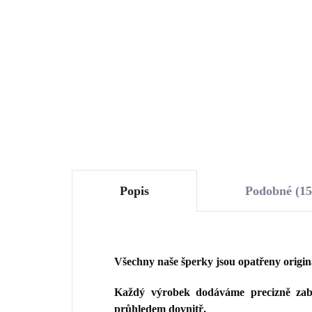
20mm bez krystalů
hus
450 Kč
Swa
1 
371,90 Kč bez DPH
1 3
Do košíku
Popis
Podobné (15
Všechny naše šperky jsou opatřeny origi
Každý výrobek dodáváme precizně zaba
průhledem dovnitř.