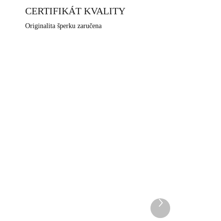
CERTIFIKÁT KVALITY
Originalita šperku zaručena
NOVINKA
0369
92400678
DEM
SKLADEM
5 KS)
(>5 KS)
Další
Stříbrné dětské náušnice
produkt
e
klapky tučňák (Stříbro