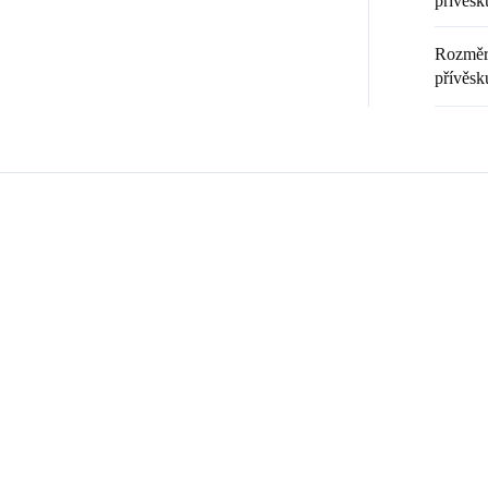
přívěsku
Rozměr 
přívěsk
Zákazníci také nakoupili
ČNÍ PRÁCE
💎 RUČNÍ PRÁCE
61400806RH
6131
ČESKÁ VÝROBA
🇨🇿 ČESKÁ VÝROBA