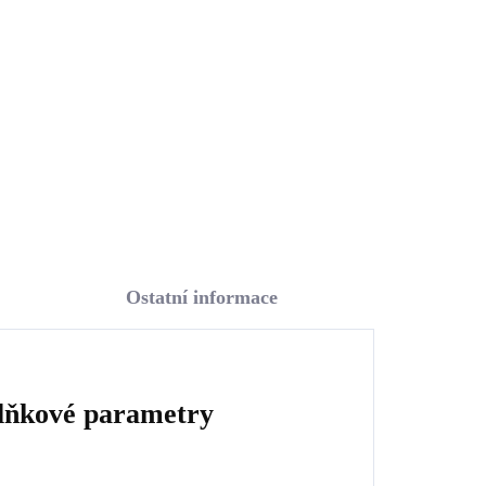
925/1000)
1 087 Kč
898,35 Kč bez DPH
Do košíku
Ostatní informace
lňkové parametry