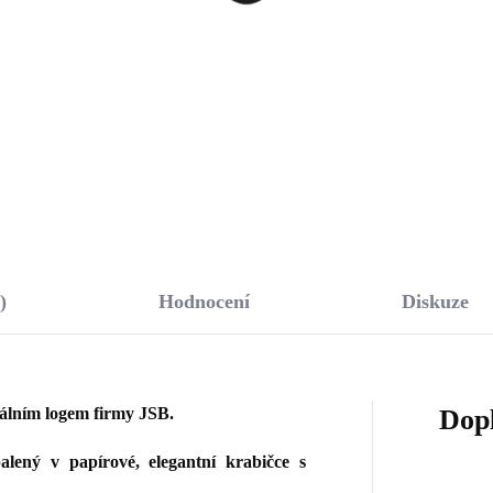
tě osázené krystaly
zeleným smaltem
rovski Crystal
595 Kč
426 Kč
18,18 Kč bez DPH
352,07 Kč bez DPH
Do košíku
Do košíku
)
Hodnocení
Diskuze
nálním logem firmy JSB.
Dop
lený v papírové, elegantní krabičce s