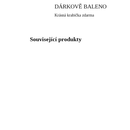
DÁRKOVĚ BALENO
Krásná krabička zdarma
Související produkty
NOVIN
61410231S
SKLADEM
(>5 KS)
Oce
Ocelové náušnice kruhy
vel