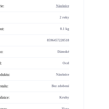
ie
:
Náušnice
2 roky
st
:
0.1 kg
8596457220518
ho
:
Dámské
l
:
Ocel
oduktu
:
Náušnice
stalu
:
Bez zdobení
šnice
:
Kruhy
kovu
:
Zlato