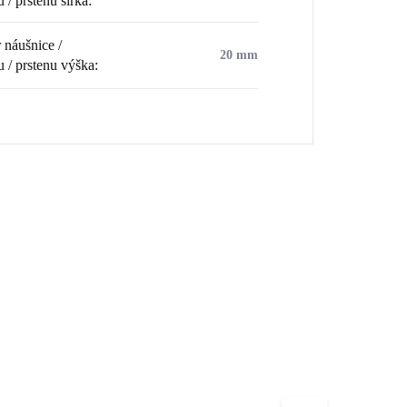
 / prstenu šířka
:
náušnice /
20 mm
u / prstenu výška
:
💎 RUČNÍ PRÁCE
0045
61410056G
🇨🇿 ČESKÁ VÝROBA