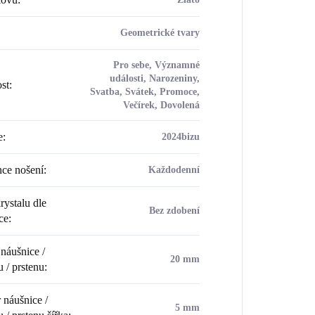
Geometrické tvary
Pro sebe, Významné
události, Narozeniny,
ost
:
Svatba, Svátek, Promoce,
Večírek, Dovolená
e
:
2024bizu
ce nošení
:
Každodenní
rystalu dle
Bez zdobení
ce
:
náušnice /
20 mm
u / prstenu
:
náušnice /
5 mm