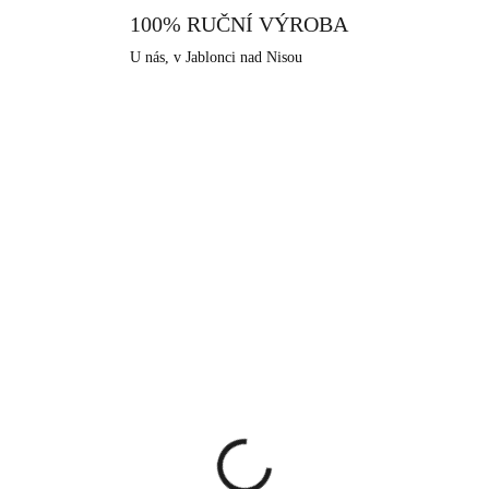
100% RUČNÍ VÝROBA
U nás, v Jablonci nad Nisou
KA
NOVINKA
61410353CR
6141
SKLADEM
SKLA
(>5 KS)
(>
lové náušnice puzety
Náušnice puzety z
ké půlkulaté slunce
bižuterní slitiny želvy s