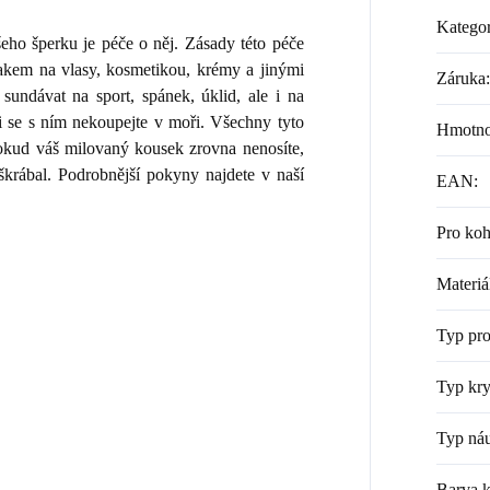
Kategor
ho šperku je péče o něj. Zásady této péče
lakem na vlasy, kosmetikou, krémy a jinými
Záruka
:
sundávat na sport, spánek, úklid, ale i na
i se s ním nekoupejte v moři. Všechny tyto
Hmotno
 Pokud váš milovaný kousek zrovna nenosíte,
škrábal. Podrobnější pokyny najdete v naší
EAN
:
Pro ko
Materiá
Typ pr
Typ kry
Typ náu
Barva 