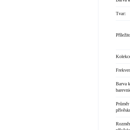
Tvar
:
Příležit
Kolekc
Frekven
Barva k
barevni
Průměr 
přívěsk
Rozměr 