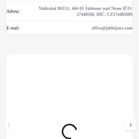
Nádražní 803/11, 466 01 Jablonec nad Nisou IČO:
Adresa
:
27448568, DIČ: CZ274485689
E-mail
:
office@jsbbijoux.com
Zákazníci také nakoupili
NOVINKA
17405
🇨🇿 ČESKÁ VÝROBA