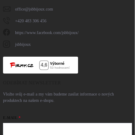
office
@
jsbbijoux.com
+420 483 306 456
https://www.facebook.com/jsbbijoux/
jsbbijoux
ODEBÍRAT NEWSLETTER
Vložte svůj e-mail a my vám budeme zasílat informace o nových
produktech na našem e-shopu.
E-MAIL