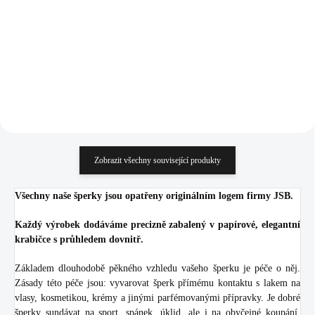
kapky Jet Ag (Stříbro
Crystal (Stříbro 925/1000)
1 670 Kč
1 227 Kč
925/1000)
1 380,17 Kč bez DPH
1 014,05 Kč bez DPH
Do košíku
Do košíku
Zobrazit všechny související produkty
Všechny naše šperky jsou opatřeny originálním logem firmy JSB.
Každý výrobek dodáváme precizně zabalený v papírové, elegantní
krabičce s průhledem dovnitř.
Základem dlouhodobě pěkného vzhledu vašeho šperku je péče o něj.
Zásady této péče jsou: vyvarovat šperk přímému kontaktu s lakem na
vlasy, kosmetikou, krémy a jinými parfémovanými přípravky. Je dobré
šperky sundávat na sport, spánek, úklid, ale i na obyčejné koupání.