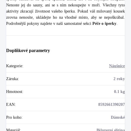
Nenoste jej do sauny, ani se s ním nekoupejte v moři. Všechny tyto
aktivity zkracují životnost vašeho šperku. Pokud váš milovaný kousek
zrovna nenosíte, ukládejte ho na vhodné místo, aby se nepoškrábal.
Podrobnější pokyny najdete v naší samostatné sekci
Péče o šperky
.
Doplňkové parametry
Kategorie
:
Náušnice
Záruka
:
2 roky
Hmotnost
:
0.1 kg
EAN
:
8592661390207
Pro koho
:
Dámské
Materiál
:
Bižuterní slitina