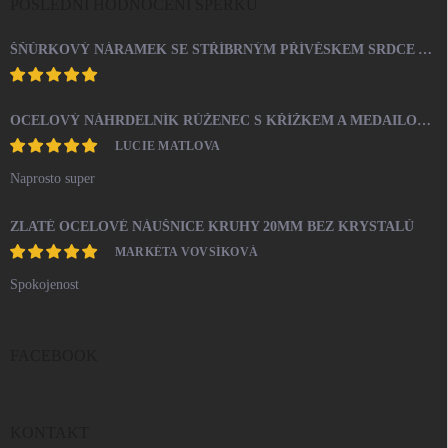
POSLEDNÍ HODNOCENÍ ŠPERKŮ
ŠŇŮRKOVÝ NÁRAMEK SE STŘÍBRNÝM PŘÍVĚSKEM SRDCE A KRYSTALY SWAROVSKI CRYSTAL (STŘÍBRO 925/1000)
OCELOVÝ NÁHRDELNÍK RŮŽENEC S KŘÍŽKEM A MEDAILONEM
LUCIE MATLOVA
Naprosto super
ZLATÉ OCELOVÉ NÁUŠNICE KRUHY 20MM BEZ KRYSTALŮ
MARKÉTA VOVSÍKOVÁ
Spokojenost
FACEBOOK
KONTAKT