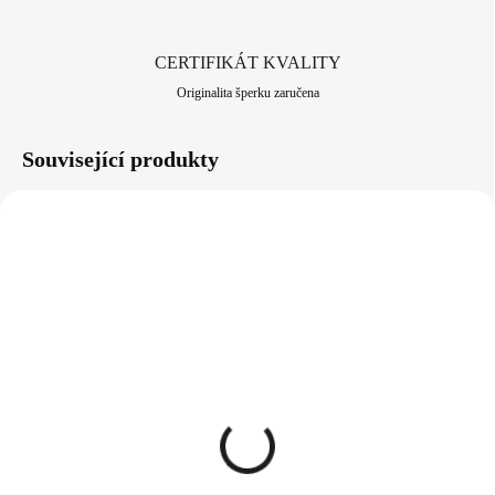
CERTIFIKÁT KVALITY
Originalita šperku zaručena
Související produkty
NOVINKA
NOVINKA
92400682JETAG
92400636CR
SKLADEM
SKLADEM
(>5 KS)
(>5 KS)
Stříbrné náušnice klapky s
Stříbrné náušnice puzety
ručně mačkaným
strom života v kruhu s
kamenem tvaru úzké
krystalem Swarovski