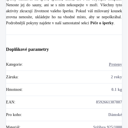
Nenoste jej do sauny, ani se s ním nekoupejte v moři. Všechny tyto
aktivity zkracují životnost vašeho šperku. Pokud váš milovaný kousek
zrovna nenosíte, ukládejte ho na vhodné místo, aby se nepoškrábal.
Podrobnější pokyny najdete v naší samostatné sekci
Péče o šperky
.
Doplňkové parametry
Kategorie
:
Prsteny
Záruka
:
2 roky
Hmotnost
:
0.1 kg
EAN
:
8592661387887
Pro koho
:
Dámské
Materiál
:
Stříbro 925/1000