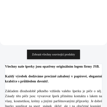
(Stříbro 925/1000)
Crystal (Stříbro 925/1000)
1 459 Kč
1 459 Kč
1 205,79 Kč bez DPH
1 205,79 Kč bez DPH
Do košíku
Do košíku
Zobrazit všechny související produkty
Všechny naše šperky jsou opatřeny originálním logem firmy JSB.
Každý výrobek dodáváme precizně zabalený v papírové, elegantní
krabičce s průhledem dovnitř.
Základem dlouhodobě pěkného vzhledu vašeho šperku je péče o něj.
Zásady této péče jsou: vyvarovat šperk přímému kontaktu s lakem na
vlasy, kosmetikou, krémy a jinými parfémovanými přípravky. Je dobré
šperky sundávat na sport, spánek, úklid, ale i na obyčejné koupání.