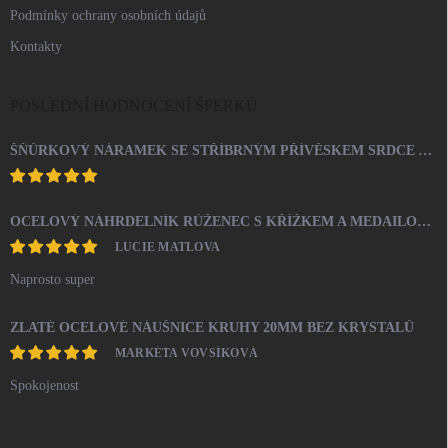
Podmínky ochrany osobních údajů
Kontakty
POSLEDNÍ HODNOCENÍ ŠPERKŮ
ŠŇŮRKOVÝ NÁRAMEK SE STŘÍBRNÝM PŘÍVĚSKEM SRDCE A KRYSTALY SWAROVSKI CRYSTAL (STŘÍBRO 925/1000)
OCELOVÝ NÁHRDELNÍK RŮŽENEC S KŘÍŽKEM A MEDAILONEM
LUCIE MATLOVA
Naprosto super
ZLATÉ OCELOVÉ NÁUŠNICE KRUHY 20MM BEZ KRYSTALŮ
MARKÉTA VOVSÍKOVÁ
Spokojenost