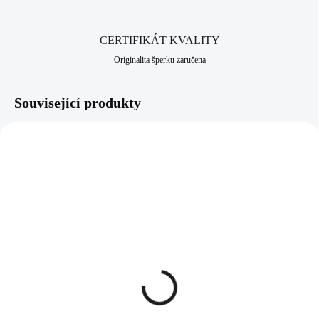
CERTIFIKÁT KVALITY
Originalita šperku zaručena
Související produkty
92300401CR
92300401G-CR
SKLADEM
SKLADEM
(>5 KS)
(>5 KS)
Stříbrný náhrdelník s
Pozlacený stříbrný
madonou a s krystaly
náhrdelník s madonou a s
Swarovski Crystal
krystaly Swarovski