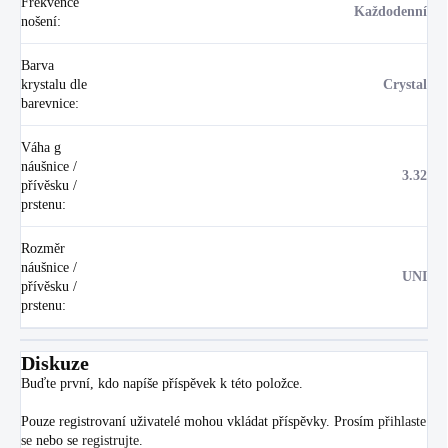
Frekvence
Každodenní
nošení
:
Barva
krystalu dle
Crystal
barevnice
:
Váha g
náušnice /
3.32
přívěsku /
prstenu
:
Rozměr
náušnice /
UNI
přívěsku /
prstenu
:
Diskuze
Buďte první, kdo napíše příspěvek k této položce.
Pouze registrovaní uživatelé mohou vkládat příspěvky. Prosím
přihlaste
se
nebo se
registrujte
.