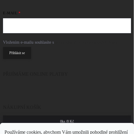
E-MAIL
Vložením e-mailu souhlasíte s
podmínkami ochrany osobních údajů
Přihlásit se
PŘIJÍMÁME ONLINE PLATBY
NÁKUPNÍ KOŠÍK
0
ks /
0 Kč
Používáme cookies, abychom Vám umožnili pohodlné prohlížení