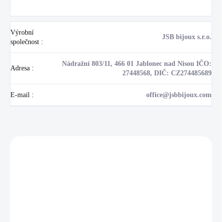
Výrobní
JSB bijoux s.r.o.
společnost
:
Nádražní 803/11, 466 01 Jablonec nad Nisou IČO:
Adresa
:
27448568, DIČ: CZ274485689
E-mail
:
office@jsbbijoux.com
Zákazníci také nakoupili
NOVINKA
NOVINKA
17405
🇨🇿 ČESKÁ VÝROBA
💎 RUČNÍ PRÁCE
🇨🇿 ČESKÁ VÝROBA