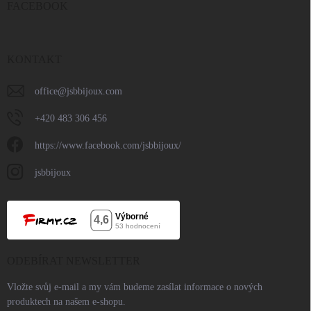
FACEBOOK
KONTAKT
office
@
jsbbijoux.com
+420 483 306 456
https://www.facebook.com/jsbbijoux/
jsbbijoux
ODEBÍRAT NEWSLETTER
Vložte svůj e-mail a my vám budeme zasílat informace o nových
produktech na našem e-shopu.