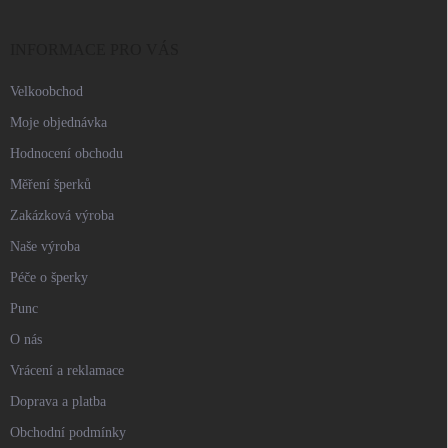
a
t
í
INFORMACE PRO VÁS
Velkoobchod
Moje objednávka
Hodnocení obchodu
Měření šperků
Zakázková výroba
Naše výroba
Péče o šperky
Punc
O nás
Vrácení a reklamace
Doprava a platba
Obchodní podmínky