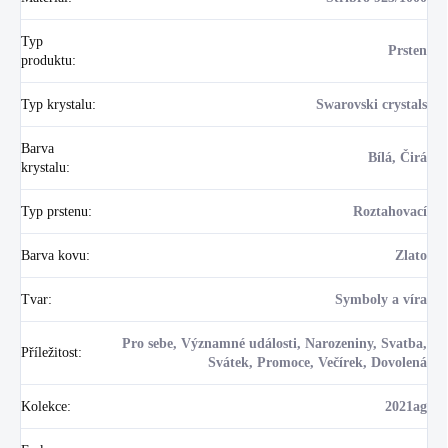
Typ
Prsten
produktu
:
Typ krystalu
:
Swarovski crystals
Barva
Bílá, Čirá
krystalu
:
Typ prstenu
:
Roztahovací
Barva kovu
:
Zlato
Tvar
:
Symboly a víra
Pro sebe, Významné události, Narozeniny, Svatba,
Příležitost
:
Svátek, Promoce, Večírek, Dovolená
Kolekce
:
2021ag