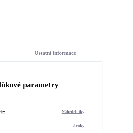
Do košíku
Ostatní informace
lňkové parametry
ie
:
Náhrdelníky
2 roky