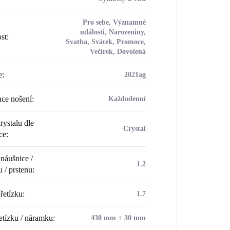
Pro sebe, Významné
události, Narozeniny,
ost
:
Svatba, Svátek, Promoce,
Večírek, Dovolená
e
:
2021ag
ce nošení
:
Každodenní
rystalu dle
Crystal
ce
:
náušnice /
1.2
u / prstenu
:
řetízku
:
1.7
etízku / náramku
:
430 mm + 30 mm