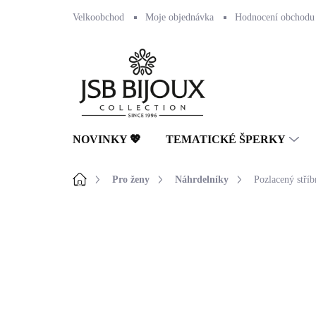
Přejít
Velkoobchod
Moje objednávka
Hodnocení obchodu
na
obsah
NOVINKY 💖
TEMATICKÉ ŠPERKY
Domů
Pro ženy
Náhrdelníky
Pozlacený stříb
Neohodnoceno
Podrobnosti hodnocení
🇨🇿 ČESKÁ VÝROBA
💎 RUČNÍ PRÁCE