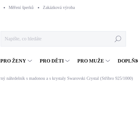
Měření šperků
Zakázková výroba
Naše výroba
Péče o šperk
Hledat
PRO ŽENY
PRO DĚTI
PRO MUŽE
DOPLŇ
rný náhrdelník s madonou a s krystaly Swarovski Crystal (Stříbro 925/1000)
1 459 Kč
1 205,79 Kč bez DPH
Měrná
SKLADEM
(>5 KS)