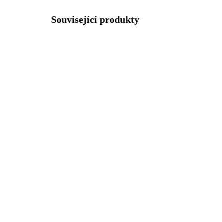
Související produkty
92300401CR
SKLADEM
(>5 KS)
Stříbrný náhrdelník s
Stř
madonou a s krystaly
mad
Swarovski Crystal (Stříbro
Swa
925/1000)
925
1 459 Kč
1 
1 205,79 Kč bez DPH
1 2