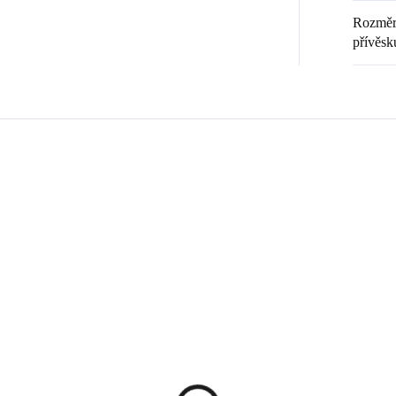
Rozměr 
přívěsk
Zákazníci také nakoupili
💎 RUČNÍ PRÁCE
20369
9240008
🇨🇿 ČESKÁ VÝROBA