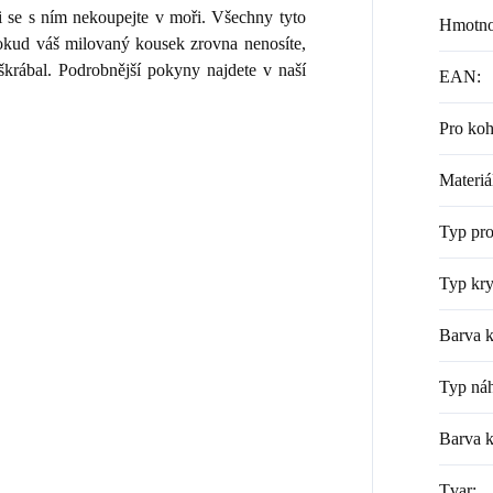
i se s ním nekoupejte v moři. Všechny tyto
Hmotno
 Pokud váš milovaný kousek zrovna nenosíte,
škrábal. Podrobnější pokyny najdete v naší
EAN
:
Pro ko
Materiá
Typ pr
Typ kry
Barva k
Typ náh
Barva 
Tvar
: