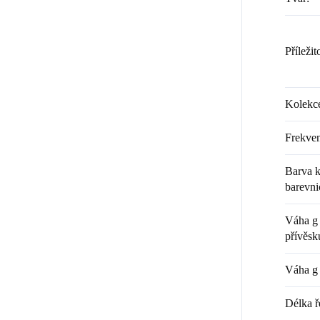
Příležit
Kolekc
Frekven
Barva k
barevni
Váha g 
přívěsk
Váha g 
Délka ř