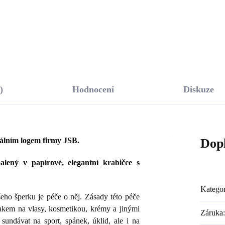
Do košíku
Do košíku
)
Hodnocení
Diskuze
nálním logem firmy JSB.
Dop
lený v papírové, elegantní krabičce s
Kategor
ho šperku je péče o něj. Zásady této péče
lakem na vlasy, kosmetikou, krémy a jinými
Záruka
:
sundávat na sport, spánek, úklid, ale i na