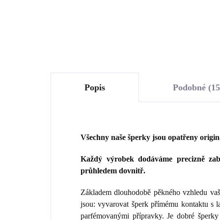
Do košíku
Popis
Podobné (15
Všechny naše šperky jsou opatřeny origi
Každý výrobek dodáváme precizně zaba
průhledem dovnitř.
Základem dlouhodobě pěkného vzhledu vaše
jsou: vyvarovat šperk přímému kontaktu s 
parfémovanými přípravky. Je dobré šperky 