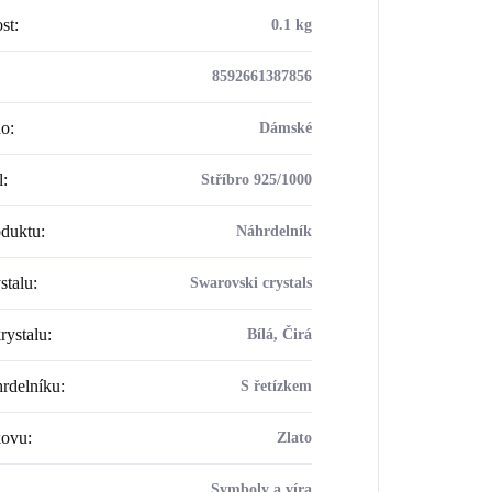
st
:
0.1 kg
8592661387856
ho
:
Dámské
l
:
Stříbro 925/1000
oduktu
:
Náhrdelník
stalu
:
Swarovski crystals
rystalu
:
Bílá, Čirá
rdelníku
:
S řetízkem
kovu
:
Zlato
Symboly a víra