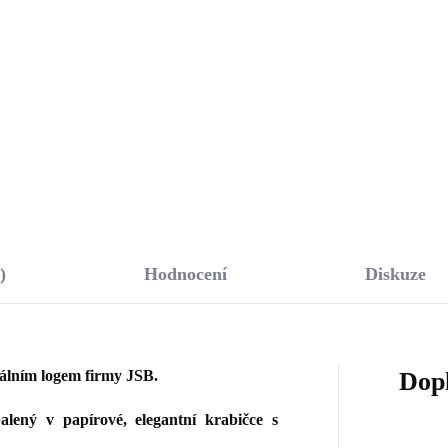
edu s krystaly
krystalů (Stříbro
arovski Hematite
925/1000)
7 Kč
1 885 Kč
říbro 925/1000)
,32 Kč bez DPH
1 557,85 Kč bez DPH
Do košíku
Do košíku
)
Hodnocení
Diskuze
nálním logem firmy JSB.
Dop
lený v papírové, elegantní krabičce s