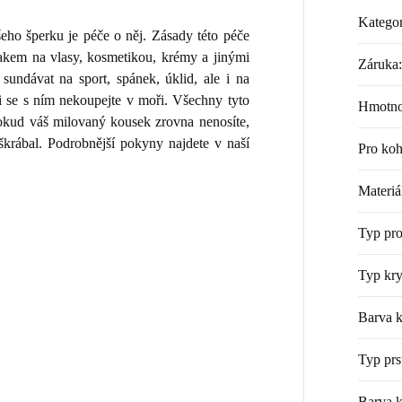
Kategor
ho šperku je péče o něj. Zásady této péče
lakem na vlasy, kosmetikou, krémy a jinými
Záruka
:
sundávat na sport, spánek, úklid, ale i na
i se s ním nekoupejte v moři. Všechny tyto
Hmotno
 Pokud váš milovaný kousek zrovna nenosíte,
škrábal. Podrobnější pokyny najdete v naší
Pro ko
Materiá
Typ pr
Typ kry
Barva k
Typ prs
Barva 