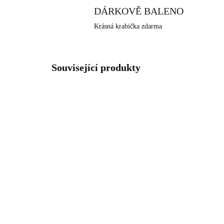
DÁRKOVĚ BALENO
Krásná krabička zdarma
Související produkty
92700531CR
SKLADEM
(>5 KS)
Stříbrný prsten malá
Růž
čárka ve středu s krystaly
prs