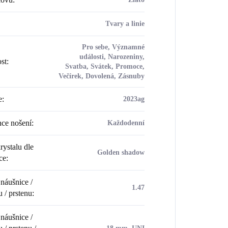
Tvary a linie
Pro sebe, Významné
události, Narozeniny,
ost
:
Svatba, Svátek, Promoce,
Večírek, Dovolená, Zásnuby
e
:
2023ag
ce nošení
:
Každodenní
rystalu dle
Golden shadow
ce
:
náušnice /
1.47
u / prstenu
:
náušnice /