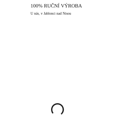
100% RUČNÍ VÝROBA
U nás, v Jablonci nad Nisou
92700531RG-HEM
92700
SKLADEM
SKLA
(>5 KS)
(>
ově zlatý stříbrný
Stříbrný dvojitý prsten
ten malá čárka ve
nepravidelného tvaru b