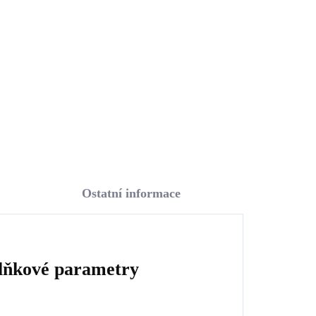
v dvouřadu Crystal
(Stříbro 925/1000)
1 833 Kč
1 514,88 Kč bez DPH
Do košíku
Ostatní informace
lňkové parametry