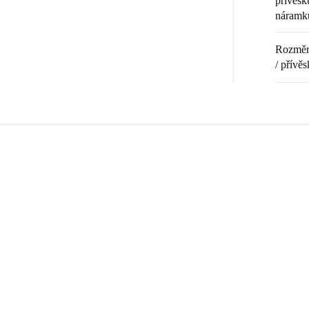
přívěsku
náramk
Rozměr 
/ přívěs
Zákazníci také nakoupili
ČNÍ PRÁCE
92700120GCR
2
ČESKÁ VÝROBA