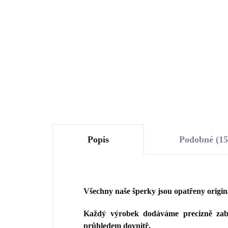
Swarovski Crystal (Stříbro
stř
925/1000)
Sw
944 Kč
89
(St
780,17 Kč bez DPH
741
Do košíku
Popis
Podobné (15
Všechny naše šperky jsou opatřeny origi
Každý výrobek dodáváme precizně zaba
průhledem dovnitř.