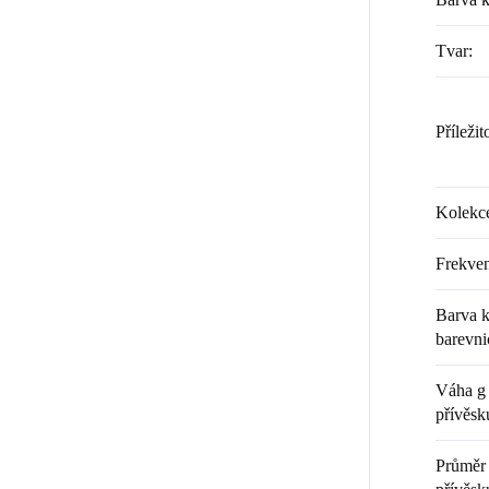
Tvar
:
Příležit
Kolekc
Frekven
Barva k
barevni
Váha g 
přívěsk
Průměr 