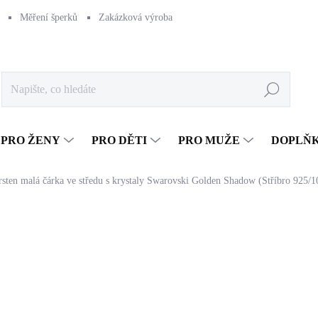
Měření šperků
Zakázková výroba
Naše výroba
Péče o šperk
Hledat
PRO ŽENY
PRO DĚTI
PRO MUŽE
DOPLŇ
rsten malá čárka ve středu s krystaly Swarovski Golden Shadow (Stříbro 925/1
897 Kč
741,32 Kč bez DPH
Měrná
SKLADEM
(>5 KS)