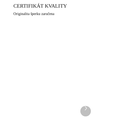
CERTIFIKÁT KVALITY
Originalita šperku zaručena
584R
92700214CR
DEM
SKLADEM
5 KS)
(>5 KS)
Další
Stříbrný dvoj prsten
produkt
ez
osázený krystaly Swarovsk