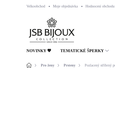
Přejít
Velkoobchod
Moje objednávka
Hodnocení obchodu
na
obsah
NOVINKY 💖
TEMATICKÉ ŠPERKY
Domů
Pro ženy
Prsteny
Pozlacený stříbrný p
Neohodnoceno
Podrobnosti hodnocení
🇨🇿 ČESKÁ VÝROBA
💎 RUČNÍ PRÁCE