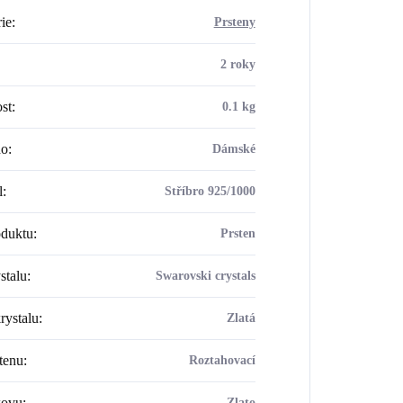
ie
:
Prsteny
2 roky
st
:
0.1 kg
ho
:
Dámské
l
:
Stříbro 925/1000
oduktu
:
Prsten
stalu
:
Swarovski crystals
rystalu
:
Zlatá
tenu
:
Roztahovací
kovu
:
Zlato