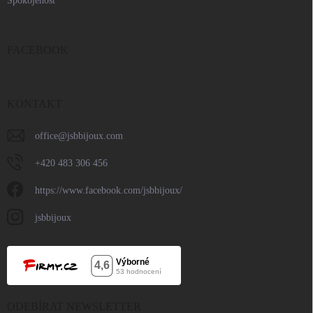
Spokojenost
FACEBOOK
KONTAKT
office
@
jsbbijoux.com
+420 483 306 456
https://www.facebook.com/jsbbijoux/
jsbbijoux
ODEBÍRAT NEWSLETTER