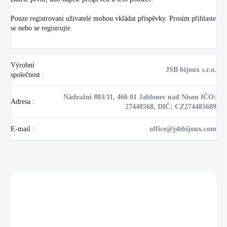
Pouze registrovaní uživatelé mohou vkládat příspěvky. Prosím
přihlaste
se
nebo se
registrujte
.
Výrobní
JSB bijoux s.r.o.
společnost
:
Nádražní 803/11, 466 01 Jablonec nad Nisou IČO:
Adresa
:
27448568, DIČ: CZ274485689
E-mail
:
office@jsbbijoux.com
Zákazníci také nakoupili
NOVINKA