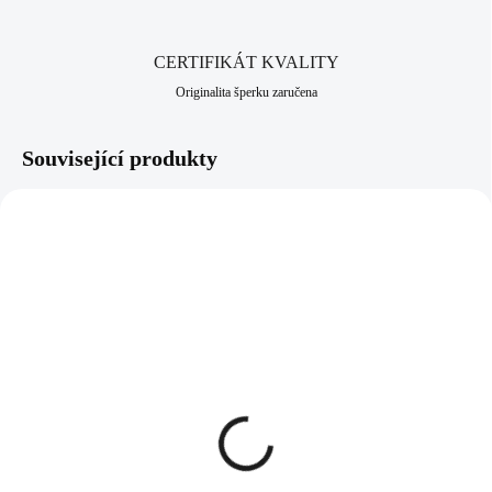
CERTIFIKÁT KVALITY
Originalita šperku zaručena
Související produkty
92700168CR
92700309PER
SKLADEM
SKLADEM
(>5 KS)
(>5 KS)
Stříbrný prsten s kulatým
Stříbrný prsten s
lůžkem a krystaly
kruhovým krystalem a
Swarovski po obvodu
zdobeným středem