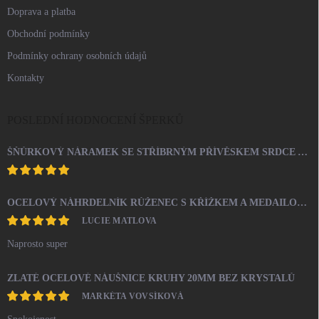
Doprava a platba
Obchodní podmínky
Podmínky ochrany osobních údajů
Kontakty
POSLEDNÍ HODNOCENÍ ŠPERKŮ
ŠŇŮRKOVÝ NÁRAMEK SE STŘÍBRNÝM PŘÍVĚSKEM SRDCE A KRYSTALY SWAROVSKI CRYSTAL (STŘÍBRO 925/1000)
OCELOVÝ NÁHRDELNÍK RŮŽENEC S KŘÍŽKEM A MEDAILONEM
LUCIE MATLOVA
Naprosto super
ZLATÉ OCELOVÉ NÁUŠNICE KRUHY 20MM BEZ KRYSTALŮ
MARKÉTA VOVSÍKOVÁ