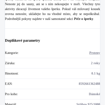
Nenoste jej do sauny, ani se s ním nekoupejte v moři. Všechny tyto
aktivity zkracují životnost vašeho šperku. Pokud váš milovaný kousek
zrovna nenosíte, ukládejte ho na vhodné místo, aby se nepoškrábal.
Podrobnější pokyny najdete v naší samostatné sekci
Péče o šperky
.
Doplňkové parametry
Kategorie
:
Prsteny
Záruka
:
2 roky
Hmotnost
:
0.1 kg
EAN
:
8592661362488
Pro koho
:
Dámské
Materiál
:
Stříbro 925/1000