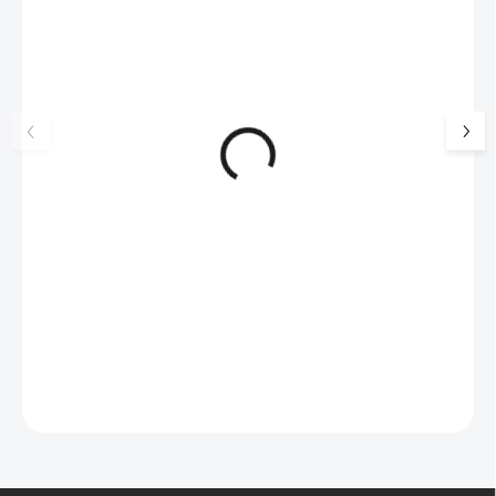
17405
🇨🇿 ČESKÁ VÝROBA
Luxusní dárková krabička na
Šperkovnice malá b
šperky JSB - šedá
399 Kč
330 Kč bez DPH
99 Kč
SKLADEM
(>5 KS)
82 Kč bez DPH
Do košíku
Do košíku