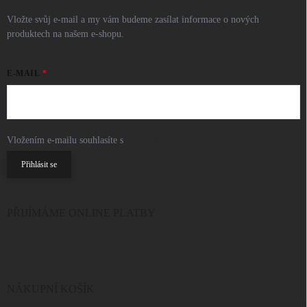
Vložte svůj e-mail a my vám budeme zasílat informace o nových
produktech na našem e-shopu.
E-MAIL
Vložením e-mailu souhlasíte s
podmínkami ochrany osobních údajů
Přihlásit se
PŘIJÍMÁME ONLINE PLATBY
NÁKUPNÍ KOŠÍK