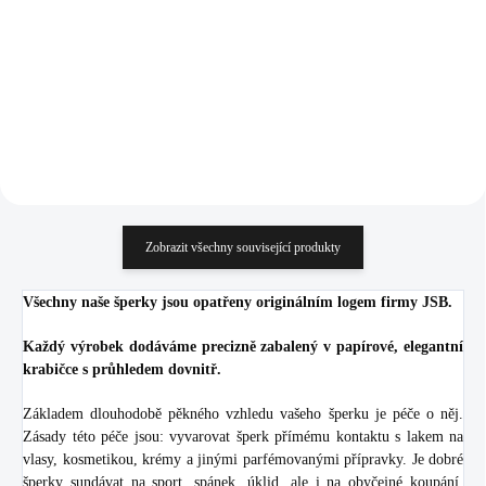
šatonu Crystal (Stříbro
krystaly Swarovski
2 474 Kč
1 661 Kč
925/1000)
Peridot (Stříbro 925/1000)
2 044,63 Kč bez DPH
1 372,73 Kč bez DPH
Detail
Do košíku
Zobrazit všechny související produkty
Všechny naše šperky jsou opatřeny originálním logem firmy JSB.
Každý výrobek dodáváme precizně zabalený v papírové, elegantní
krabičce s průhledem dovnitř.
Základem dlouhodobě pěkného vzhledu vašeho šperku je péče o něj.
Zásady této péče jsou: vyvarovat šperk přímému kontaktu s lakem na
vlasy, kosmetikou, krémy a jinými parfémovanými přípravky. Je dobré
šperky sundávat na sport, spánek, úklid, ale i na obyčejné koupání.