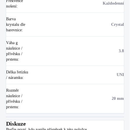
Frekvence
Každodenní
nošení
:
Barva
krystalu dle
Crystal
barevnice
:
Váha g
náušnice /
3.8
přívěsku /
prstenu
:
Délka řetízku
UNI
/ náramku
:
Rozměr
náušnice /
20 mm
přívěsku /
prstenu
:
Diskuze
Buďte první, kdo napíše příspěvek k této položce.