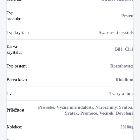
Typ
Prsten
produktu
:
Typ krystalu
:
Swarovski crystals
Barva
Bílá, Čirá
krystalu
:
Typ prstenu
:
Roztahovací
Barva kovu
:
Rhodium
Tvar
:
Tvary a linie
Pro sebe, Významné události, Narozeniny, Svatba,
Příležitost
:
Svátek, Promoce, Večírek, Dovolená
Kolekce
:
2018ag