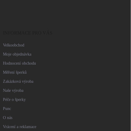
Z
á
p
a
t
í
INFORMACE PRO VÁS
Velkoobchod
Moje objednávka
Hodnocení obchodu
Měření šperků
Zakázková výroba
Naše výroba
Péče o šperky
Punc
O nás
Vrácení a reklamace