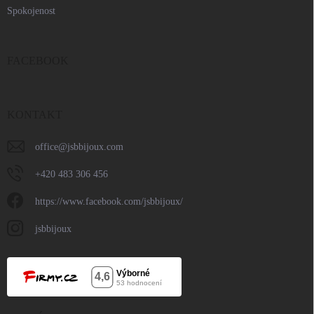
Spokojenost
FACEBOOK
KONTAKT
office
@
jsbbijoux.com
+420 483 306 456
https://www.facebook.com/jsbbijoux/
jsbbijoux