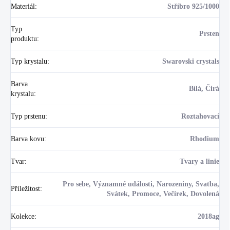
Materiál
:
Stříbro 925/1000
Typ
Prsten
produktu
:
Typ krystalu
:
Swarovski crystals
Barva
Bílá, Čirá
krystalu
:
Typ prstenu
:
Roztahovací
Barva kovu
:
Rhodium
Tvar
:
Tvary a linie
Pro sebe, Významné události, Narozeniny, Svatba,
Příležitost
:
Svátek, Promoce, Večírek, Dovolená
Kolekce
:
2018ag