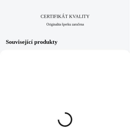
CERTIFIKÁT KVALITY
Originalita šperku zaručena
Související produkty
NOVINKA
92700040ORAN
92700040WH
MOMENTÁLNĚ NEDOSTUPNÉ
SKLADEM
(>5 KS)
(>5 KS)
Stříbrný prsten s kulatým
Stříbrný prsten s kulatým
opálem a krystaly
opálem a krystaly
Swarovski Orange malý
Swarovski White malý