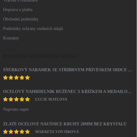
Vrácení a reklamace
Doprava a platba
Obchodní podmínky
Podmínky ochrany osobních údajů
Kontakty
POSLEDNÍ HODNOCENÍ ŠPERKŮ
ŠŇŮRKOVÝ NÁRAMEK SE STŘÍBRNÝM PŘÍVĚSKEM SRDCE A KRYSTALY SWAROVSKI CRYSTAL (STŘÍBRO 925/1000)
OCELOVÝ NÁHRDELNÍK RŮŽENEC S KŘÍŽKEM A MEDAILONEM
LUCIE MATLOVA
Naprosto super
ZLATÉ OCELOVÉ NÁUŠNICE KRUHY 20MM BEZ KRYSTALŮ
MARKÉTA VOVSÍKOVÁ