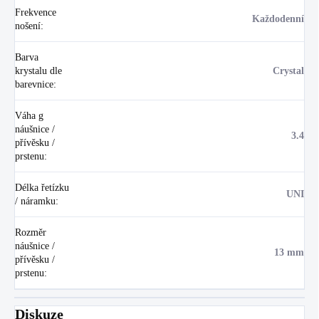
Frekvence
Každodenní
nošení
:
Barva
krystalu dle
Crystal
barevnice
:
Váha g
náušnice /
3.4
přívěsku /
prstenu
:
Délka řetízku
UNI
/ náramku
:
Rozměr
náušnice /
13 mm
přívěsku /
prstenu
:
Diskuze