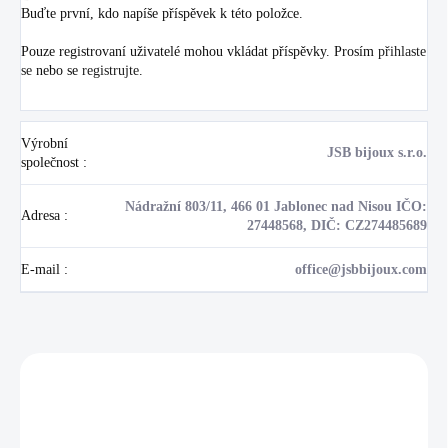
Buďte první, kdo napíše příspěvek k této položce.
Pouze registrovaní uživatelé mohou vkládat příspěvky. Prosím
přihlaste
se
nebo se
registrujte
.
Výrobní
JSB bijoux s.r.o.
společnost
:
Nádražní 803/11, 466 01 Jablonec nad Nisou IČO:
Adresa
:
27448568, DIČ: CZ274485689
E-mail
:
office@jsbbijoux.com
Zákazníci také nakoupili