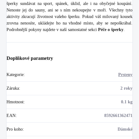
šperky sundávat na sport, spánek, úklid, ale i na obyčejné koupání.
Nenoste jej do sauny, ani se s ním nekoupejte v moři. Všechny tyto
aktivity zkracují životnost vašeho šperku. Pokud váš milovaný kousek
zrovna nenosíte, ukládejte ho na vhodné místo, aby se nepoškrábal.
Podrobnější pokyny najdete v naší samostatné sekci
Péče o šperky
.
Doplňkové parametry
Kategorie
:
Prsteny
Záruka
:
2 roky
Hmotnost
:
0.1 kg
EAN
:
8592661362471
Pro koho
:
Dámské