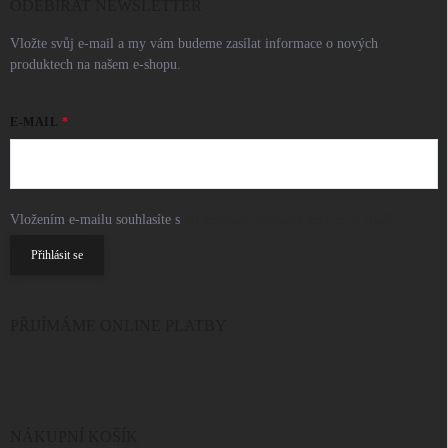
ODEBÍRAT NEWSLETTER
Vložte svůj e-mail a my vám budeme zasílat informace o nových
produktech na našem e-shopu.
E-MAIL
Vložením e-mailu souhlasíte s
podmínkami ochrany osobních údajů
Přihlásit se
PŘIJÍMÁME ONLINE PLATBY
NÁKUPNÍ KOŠÍK