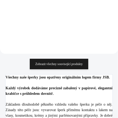
(Stříbro 925/1000)
(Stříbro 925/1000)
1 050 Kč
1 050 Kč
867,77 Kč bez DPH
867,77 Kč bez DPH
Do košíku
Do košíku
Zobrazit všechny související produkty
Všechny naše šperky jsou opatřeny originálním logem firmy JSB.
Každý výrobek dodáváme precizně zabalený v papírové, elegantní
krabičce s průhledem dovnitř.
Základem dlouhodobě pěkného vzhledu vašeho šperku je péče o něj.
Zásady této péče jsou: vyvarovat šperk přímému kontaktu s lakem na
vlasy, kosmetikou, krémy a jinými parfémovanými přípravky. Je dobré