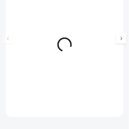
NOVINKA
17405
🇨🇿 ČESKÁ VÝROBA
Luxusní dárková krabička na
Šperkovnice malá b
šperky JSB - šedá
399 Kč
330 Kč bez DPH
99 Kč
SKLADEM
(>5 KS)
82 Kč bez DPH
Do košíku
Do košíku