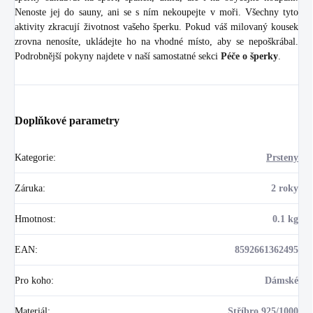
Nenoste jej do sauny, ani se s ním nekoupejte v moři. Všechny tyto
aktivity zkracují životnost vašeho šperku. Pokud váš milovaný kousek
zrovna nenosíte, ukládejte ho na vhodné místo, aby se nepoškrábal.
Podrobnější pokyny najdete v naší samostatné sekci
Péče o šperky
.
Doplňkové parametry
Kategorie
:
Prsteny
Záruka
:
2 roky
Hmotnost
:
0.1 kg
EAN
:
8592661362495
Pro koho
:
Dámské
Materiál
:
Stříbro 925/1000