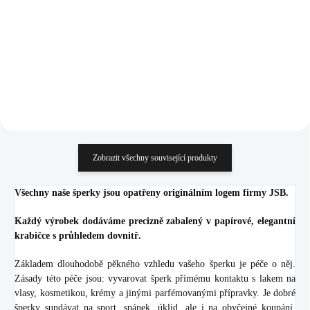
Swarovski Crystal
Hematit (Stříbro 925/1000)
2 076 Kč
1 141 Kč
(Stříbro 925/1000)
1 715,70 Kč bez DPH
942,98 Kč bez DPH
Do košíku
Detail
Zobrazit všechny související produkty
Všechny naše šperky jsou opatřeny originálním logem firmy JSB.
Každý výrobek dodáváme precizně zabalený v papírové, elegantní
krabičce s průhledem dovnitř.
Základem dlouhodobě pěkného vzhledu vašeho šperku je péče o něj.
Zásady této péče jsou: vyvarovat šperk přímému kontaktu s lakem na
vlasy, kosmetikou, krémy a jinými parfémovanými přípravky. Je dobré
šperky sundávat na sport, spánek, úklid, ale i na obyčejné koupání.