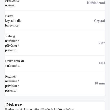
Frekvence
Každodenní
nošení
:
Barva
krystalu dle
Crystal
barevnice
:
Váha g
náušnice /
2.87
přívěsku /
prstenu
:
Délka řetízku
UNI
/ náramku
:
Rozměr
náušnice /
10 mm
přívěsku /
prstenu
:
Diskuze
Buďte první, kdo napíše příspěvek k této položce.