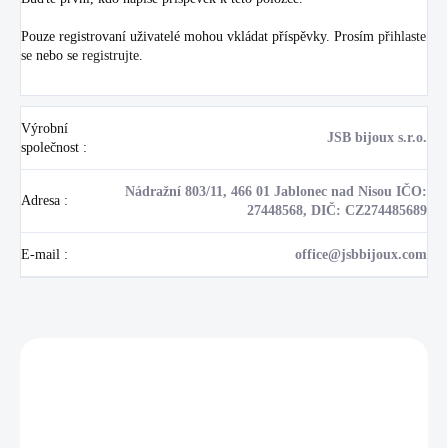
Pouze registrovaní uživatelé mohou vkládat příspěvky. Prosím
přihlaste
se
nebo se
registrujte
.
Výrobní
JSB bijoux s.r.o.
společnost
:
Nádražní 803/11, 466 01 Jablonec nad Nisou IČO:
Adresa
:
27448568, DIČ: CZ274485689
E-mail
:
office@jsbbijoux.com
Zákazníci také nakoupili
NOVINKA