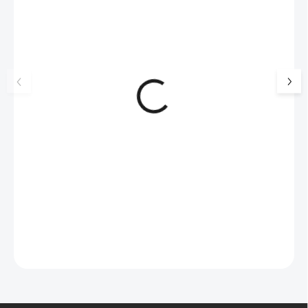
17405
🇨🇿 ČESKÁ VÝROBA
Luxusní dárková krabička na
Šperkovnice malá b
šperky JSB - šedá
399 Kč
330 Kč bez DPH
99 Kč
SKLADEM
(>5 KS)
82 Kč bez DPH
Do košíku
Do košíku