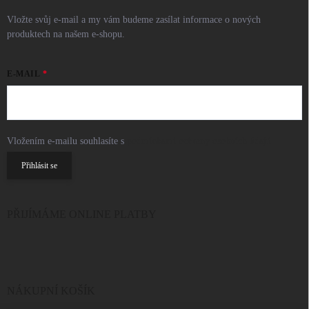
Vložte svůj e-mail a my vám budeme zasílat informace o nových
produktech na našem e-shopu.
E-MAIL
Vložením e-mailu souhlasíte s
podmínkami ochrany osobních údajů
Přihlásit se
PŘIJÍMÁME ONLINE PLATBY
NÁKUPNÍ KOŠÍK