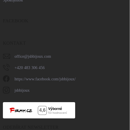
Spokojenost
FACEBOOK
KONTAKT
office
@
jsbbijoux.com
+420 483 306 456
https://www.facebook.com/jsbbijoux/
jsbbijoux
ODEBÍRAT NEWSLETTER