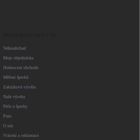
Z
á
p
a
t
í
INFORMACE PRO VÁS
Velkoobchod
Moje objednávka
Hodnocení obchodu
Měření šperků
Zakázková výroba
Naše výroba
Péče o šperky
Punc
O nás
Vrácení a reklamace