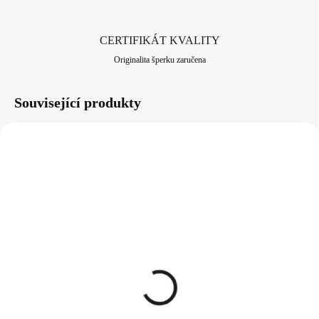
CERTIFIKÁT KVALITY
Originalita šperku zaručena
Související produkty
92700512CR
92700101JET
SKLADEM
SKLADEM
(>5 KS)
(>5 KS)
Stříbrný prsten s říční
Stříbrný prsten vlnitý
perlou kolem které jsou
zdobený jednou řadou
obdélníkové krystaly
krystalů Swarovski