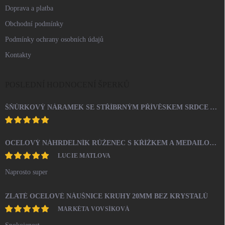
Doprava a platba
Obchodní podmínky
Podmínky ochrany osobních údajů
Kontakty
POSLEDNÍ HODNOCENÍ ŠPERKŮ
ŠŇŮRKOVÝ NÁRAMEK SE STŘÍBRNÝM PŘÍVĚSKEM SRDCE A KRYSTALY SWAROVSKI CRYSTAL (STŘÍBRO 925/1000)
OCELOVÝ NÁHRDELNÍK RŮŽENEC S KŘÍŽKEM A MEDAILONEM
LUCIE MATLOVA
Naprosto super
ZLATÉ OCELOVÉ NÁUŠNICE KRUHY 20MM BEZ KRYSTALŮ
MARKÉTA VOVSÍKOVÁ