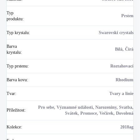
Typ
Prsten
produktu
:
Typ krystalu
:
Swarovski crystals
Barva
Bílá, Čirá
krystalu
:
Typ prstenu
:
Roztahovací
Barva kovu
:
Rhodium
Tvar
:
Tvary a linie
Pro sebe, Významné události, Narozeniny, Svatba,
Příležitost
:
Svátek, Promoce, Večírek, Dovolená
Kolekce
:
2018ag