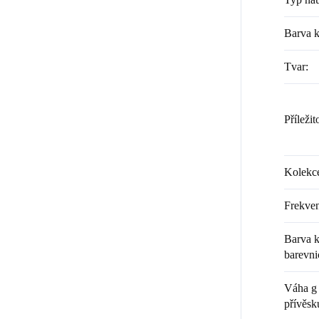
Barva 
Tvar
:
Příležit
Kolekc
Frekven
Barva k
barevni
Váha g 
přívěsk