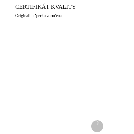
CERTIFIKÁT KVALITY
Originalita šperku zaručena
NOVINKA
33WH
92400661CR
DEM
SKLADEM
5 KS)
(>5 KS)
Další
žky
Stříbrné náušnice puzety
produkt
lapač snů s Kubickými