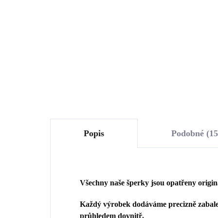
křížek s krystalem
ka
Swarovski Crystal (Stříbro
Lig
1 087 Kč
1 
925/1000)
(St
898,35 Kč bez DPH
1 1
Do košíku
Popis
Podobné (15
Všechny naše šperky jsou opatřeny origi
Každý výrobek dodáváme precizně zabalen
průhledem dovnitř.