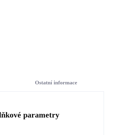
0)
zirkony Crystal (Stříbro
925/1000)
1 239 Kč
1 023,97 Kč bez DPH
Do košíku
Ostatní informace
lňkové parametry