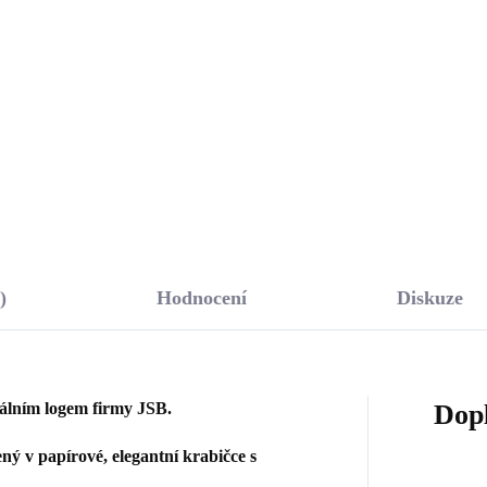
menem tvaru srdce
White (Stříbro 925/100
ht Sapphire Opal
331 Kč
1 067 Kč
říbro 925/1000)
00 Kč bez DPH
881,82 Kč bez DPH
Do košíku
Do košíku
)
Hodnocení
Diskuze
nálním logem firmy JSB.
Dop
ý v papírové, elegantní krabičce s