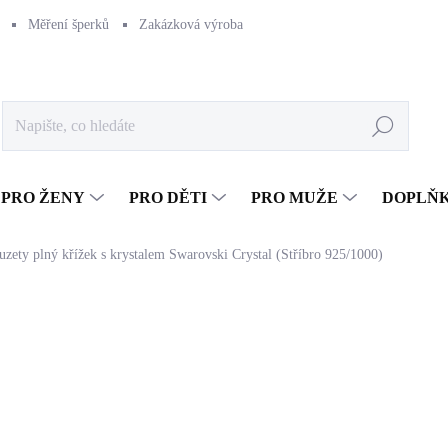
Měření šperků
Zakázková výroba
Naše výroba
Péče o šperk
Hledat
PRO ŽENY
PRO DĚTI
PRO MUŽE
DOPLŇ
puzety plný křížek s krystalem Swarovski Crystal (Stříbro 925/1000)
1 087 Kč
898,35 Kč bez DPH
Měrná
SKLADEM
(>5 KS)