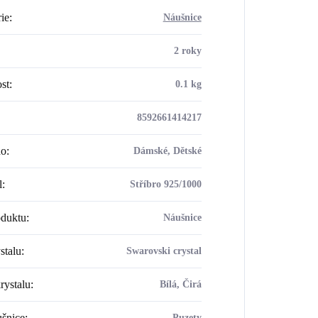
ie
:
Náušnice
2 roky
st
:
0.1 kg
8592661414217
ho
:
Dámské, Dětské
l
:
Stříbro 925/1000
oduktu
:
Náušnice
stalu
:
Swarovski crystal
rystalu
:
Bílá, Čirá
šnice
:
Puzety