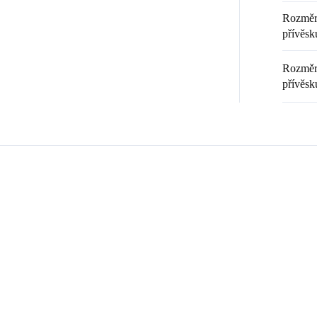
Rozměr 
přívěsku
Rozměr 
přívěsk
Zákazníci také nakoupili
💎 RUČNÍ PRÁCE
20369
9240008
🇨🇿 ČESKÁ VÝROBA