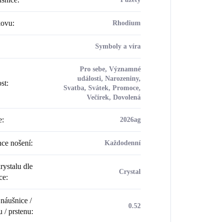
kovu
:
Rhodium
Symboly a víra
Pro sebe, Významné
události, Narozeniny,
ost
:
Svatba, Svátek, Promoce,
Večírek, Dovolená
e
:
2026ag
ce nošení
:
Každodenní
rystalu dle
Crystal
ce
:
náušnice /
0.52
u / prstenu
: