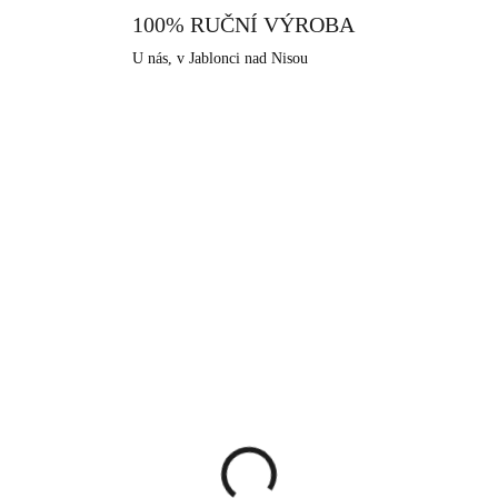
100% RUČNÍ VÝROBA
U nás, v Jablonci nad Nisou
KA
NOVINKA
92400683LSAPOP
924006
SKLADEM
SKLA
(>5 KS)
(>
íbrné náušnice puzety s
Stříbrné náušnice krou
čně mačkaným
se syntetickým opálem