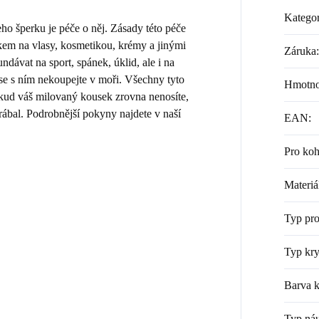
Kategor
 šperku je péče o něj. Zásady této péče
kem na vlasy, kosmetikou, krémy a jinými
Záruka
:
dávat na sport, spánek, úklid, ale i na
 se s ním nekoupejte v moři. Všechny tyto
Hmotno
Pokud váš milovaný kousek zrovna nenosíte,
rábal. Podrobnější pokyny najdete v naší
EAN
:
Pro ko
Materiá
Typ pr
Typ kry
Barva k
Typ náu