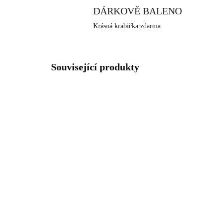
DÁRKOVĚ BALENO
Krásná krabička zdarma
Související produkty
NOVINKA
NOVIN
92400637GCR
SKLADEM
(>5 KS)
Pozlacené stříbrné
Stř
náušnice puzety plný
ru