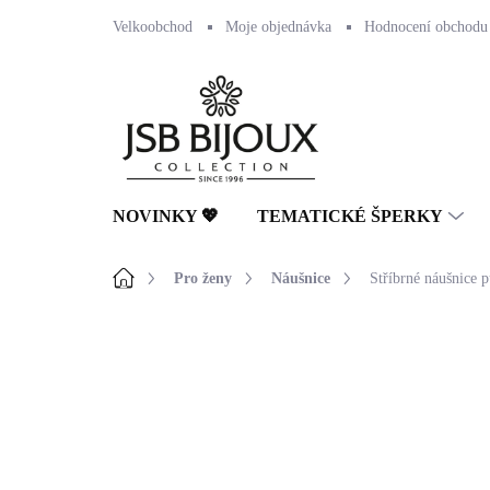
Přejít
Velkoobchod
Moje objednávka
Hodnocení obchodu
na
obsah
NOVINKY 💖
TEMATICKÉ ŠPERKY
Domů
Pro ženy
Náušnice
Stříbrné náušnice 
Neohodnoceno
Podrobnosti hodnocení
NOVINKA
🇨🇿 ČESKÁ VÝROBA
💎 RUČNÍ PRÁCE