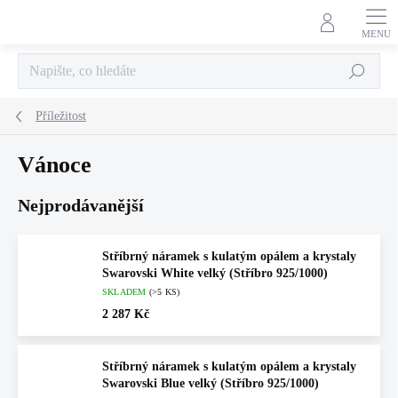
Přejít
na
obsah
Hledat
Příležitost
Vánoce
Nejprodávanější
Stříbrný náramek s kulatým opálem a krystaly
Swarovski White velký (Stříbro 925/1000)
SKLADEM
(>5 KS)
2 287 Kč
Stříbrný náramek s kulatým opálem a krystaly
Swarovski Blue velký (Stříbro 925/1000)