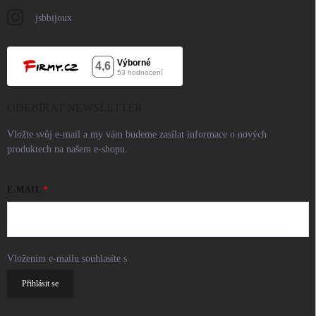
jsbbijoux
ODEBÍRAT NEWSLETTER
Vložte svůj e-mail a my vám budeme zasílat informace o nových
produktech na našem e-shopu.
E-MAIL
Vložením e-mailu souhlasíte s
podmínkami ochrany osobních údajů
Přihlásit se