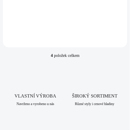
Stříbrný náramek s kulatým opálem a krystaly
Swarovski Dark Blue velký (Stříbro 925/1000)
2 287 Kč
Do košíku
1 890,08 Kč bez DPH
4
položek celkem
O
v
l
á
d
a
c
VLASTNÍ VÝROBA
í
ŠIROKÝ SORTIMENT
p
Navrženo a vyrobeno u nás
Různé styly i cenové hladiny
r
v
k
y
v