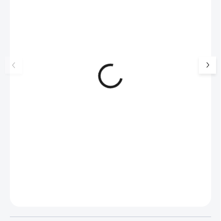
💎 RUČNÍ PRÁCE
💎 RUČNÍ PRÁCE
🇨🇿 ČESKÁ VÝROBA
🇨🇿 ČESKÁ VÝROBA
Stříbrný náramek s kulatým
Stříbrný náramek 
opálem a krystaly Swarovski
opálem a krystaly 
White velký (Stříbro 925/1000)
Dark Blue velký (S
2 287 Kč
2 287 Kč
925/1000)
1890 Kč bez DPH
1890 Kč bez DPH
SKLADEM
(>5 KS)
SKLADEM
(>5 KS)
Do košíku
Do košíku