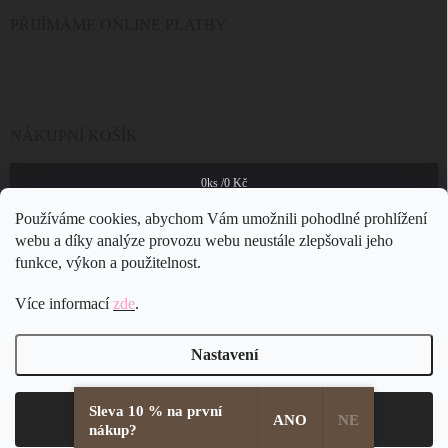
PŘIJÍMÁME ONLINE PLATBY
NÁKUPNÍ KOŠÍK
0
ks /
0 Kč
Používáme cookies, abychom Vám umožnili pohodlné prohlížení
webu a díky analýze provozu webu neustále zlepšovali jeho
funkce, výkon a použitelnost.
Více informací
zde
.
Nastavení
Sleva 10 % na první
Copyright 2026
JSB Bijoux s.r.o.
. Všechna práva vyhrazena.
Souhlasím
ANO
NE
nákup?
Vytvořil Shoptet