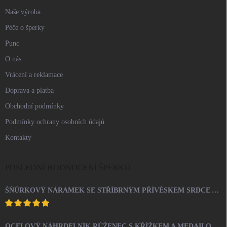
Naše výroba
Péče o šperky
Punc
O nás
Vrácení a reklamace
Doprava a platba
Obchodní podmínky
Podmínky ochrany osobních údajů
Kontakty
POSLEDNÍ HODNOCENÍ ŠPERKŮ
ŠŇŮRKOVÝ NÁRAMEK SE STŘÍBRNÝM PŘÍVĚSKEM SRDCE A KRYSTALY SWAROVSKI CRYSTAL (STŘÍBRO 925/1000)
OCELOVÝ NÁHRDELNÍK RŮŽENEC S KŘÍŽKEM A MEDAILONEM