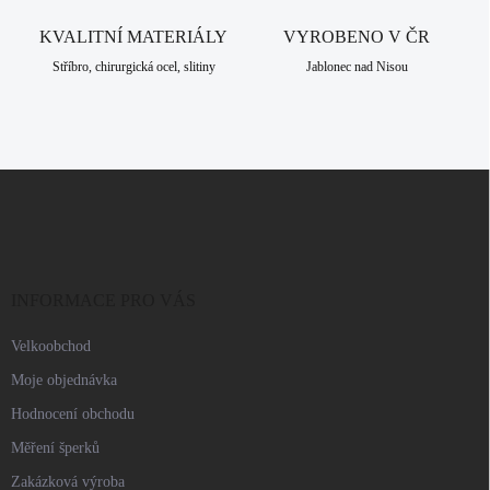
ý
KVALITNÍ MATERIÁLY
VYROBENO V ČR
p
i
Stříbro, chirurgická ocel, slitiny
Jablonec nad Nisou
s
u
Z
á
p
a
t
í
INFORMACE PRO VÁS
Velkoobchod
Moje objednávka
Hodnocení obchodu
Měření šperků
Zakázková výroba