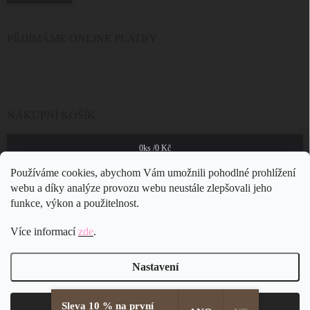
PŘIJÍMÁME ONLINE PLATBY
NÁKUPNÍ KOŠÍK
0
ks /
0 Kč
Používáme cookies, abychom Vám umožnili pohodlné prohlížení
webu a díky analýze provozu webu neustále zlepšovali jeho
funkce, výkon a použitelnost.
Více informací
zde
.
Nastavení
Sleva 10 % na první
Copyright 2026
JSB Bijoux s.r.o.
. Všechna práva vyhrazena.