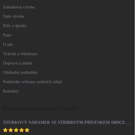
Zakázková výroba
Naše výroba
Péče o šperky
Punc
O nás
Vrácení a reklamace
Doprava a platba
Obchodní podmínky
Podmínky ochrany osobních údajů
Kontakty
POSLEDNÍ HODNOCENÍ ŠPERKŮ
ŠŇŮRKOVÝ NÁRAMEK SE STŘÍBRNÝM PŘÍVĚSKEM SRDCE A KRYSTALY SWAROVSKI CRYSTAL (STŘÍBRO 925/1000)