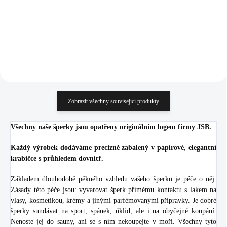
285,95 Kč bez DPH
1 580,17 Kč bez DPH
Do košíku
Do košíku
Zobrazit všechny související produkty
Všechny naše šperky jsou opatřeny originálním logem firmy JSB.
Každý výrobek dodáváme precizně zabalený v papírové, elegantní
krabičce s průhledem dovnitř.
Základem dlouhodobě pěkného vzhledu vašeho šperku je péče o něj.
Zásady této péče jsou: vyvarovat šperk přímému kontaktu s lakem na
vlasy, kosmetikou, krémy a jinými parfémovanými přípravky. Je dobré
šperky sundávat na sport, spánek, úklid, ale i na obyčejné koupání.
Nenoste jej do sauny, ani se s ním nekoupejte v moři. Všechny tyto