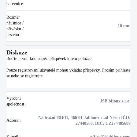
barevnice
:
Rozměr
náušnice /
10 mm
přívěsku /
prstenu
:
Diskuze
Buďte první, kdo napíše příspěvek k této položce.
Pouze registrovaní uživatelé mohou vkládat příspěvky. Prosím
přihlaste
se
nebo se
registrujte
.
Výrobní
JSB bijoux s.r.o.
společnost
:
Nádražní 803/11, 466 01 Jablonec nad Nisou IČO:
Adresa
:
27448568, DIČ: CZ274485689
E-mail
:
office@jsbbijoux.com