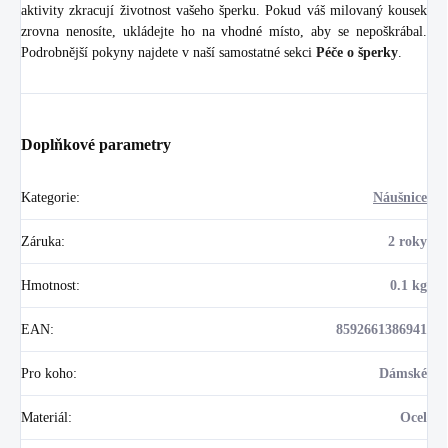
aktivity zkracují životnost vašeho šperku. Pokud váš milovaný kousek
zrovna nenosíte, ukládejte ho na vhodné místo, aby se nepoškrábal.
Podrobnější pokyny najdete v naší samostatné sekci
Péče o šperky
.
Doplňkové parametry
Kategorie
:
Náušnice
Záruka
:
2 roky
Hmotnost
:
0.1 kg
EAN
:
8592661386941
Pro koho
:
Dámské
Materiál
:
Ocel