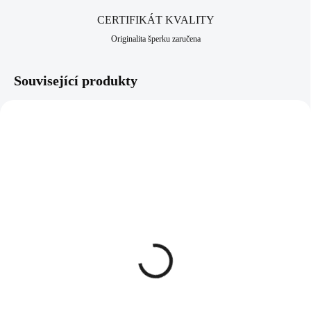
CERTIFIKÁT KVALITY
Originalita šperku zaručena
Související produkty
NOVINKA
61400881G
92400681CRAG
SKLADEM
SKLADEM
(>5 KS)
(>5 KS)
Zlaté ocelové náušnice
Stříbrné náušnice klapky s
puzety malá plochá vážka
ručně mačkaným
bez krystalů
kamenem tvaru kapky
Crystal Ag (Stříbro
346 Kč
1 912 Kč
925/1000)