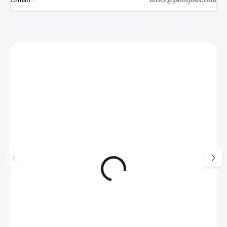
Zákazníci také nakoupili
NOVINKA
💎 RUČNÍ PRÁCE
17405
🇨🇿 ČESKÁ VÝROBA
🇨🇿 ČESKÁ VÝROBA
Luxusní dárková krabička na
Ocelové náušnice 
šperky JSB - šedá
bez krystalů
99 Kč
SKLADEM
519 Kč
(>5 KS)